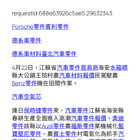
requestId:688e63926c5ae5.29632343.
Porsche零件
賓利零件
德系車零件
德系車材料
臺北汽車零件
4月22日，江蘇省
汽車零件貿易商
海安
水箱精
縣大公鎮王院村農
汽車材料報價
民駕駛農
Benz零件
機在田間作業。
汽車空氣芯
連日
保時捷零件
來，
汽車零件
江蘇省海安縣
春耕生產全面進入高潮
汽車零件報價
，
奧迪
零件
該縣以
Audi零件
農
福斯零件
業機械化
藍
寶堅尼零件
、農
賓士零件
村電氣化為抓手
汽