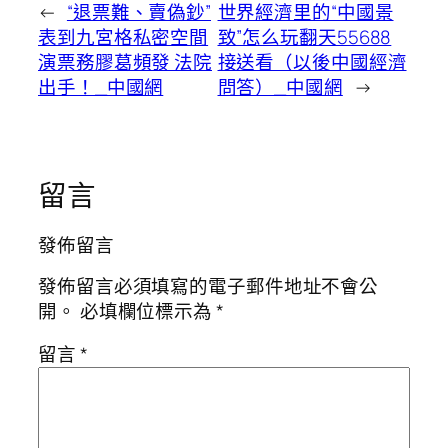
←
“退票難、賣偽鈔”
世界經濟里的“中國景
表到九宮格私密空間
致”怎么玩翻天55688
演票務膠葛頻發 法院
接送看（以後中國經濟
出手！_中國網
問答）_中國網
→
留言
發佈留言
發佈留言必須填寫的電子郵件地址不會公
開。
必填欄位標示為
*
留言
*