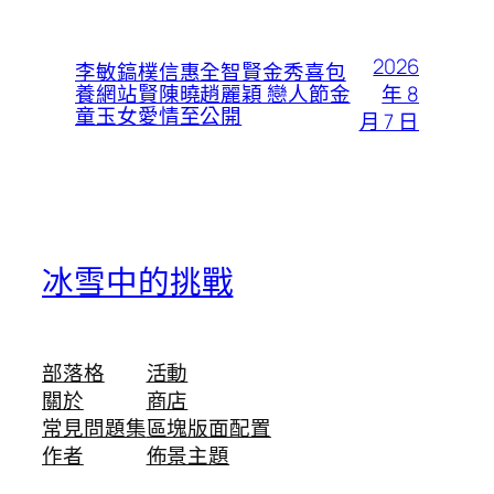
2026
李敏鎬樸信惠全智賢金秀喜包
年 8
養網站賢陳曉趙麗穎 戀人節金
童玉女愛情至公開
月 7 日
冰雪中的挑戰
部落格
活動
關於
商店
常見問題集
區塊版面配置
作者
佈景主題