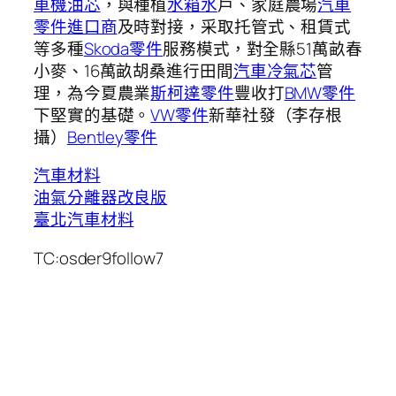
車機油芯
，與種植
水箱水
戶、家庭農場
汽車
零件進口商
及時對接，采取托管式、租賃式
等多種
Skoda零件
服務模式，對全縣51萬畝春
小麥、16萬畝胡桑進行田間
汽車冷氣芯
管
理，為今夏農業
斯柯達零件
豐收打
BMW零件
下堅實的基礎。
VW零件
新華社發（李存根
攝）
Bentley零件
汽車材料
油氣分離器改良版
臺北汽車材料
TC:osder9follow7