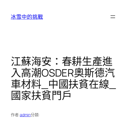
跳
至
冰雪中的挑戰
主
要
內
容
江蘇海安：春耕生產進
入高潮OSDER奧斯德汽
車材料_中國扶貧在線_
國家扶貧門戶
作者:
admin
分類: