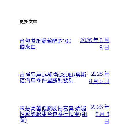
更多文章
2026 年 8 月
台包養網愛蘇醒的100
個來由
8 日
2026 年
吉祥星座04組衛OSDER奧斯
德汽車零件星勝利發射
8 月 8 日
2026 年
宋慧喬著低胸裝拍寫真 嬌媚
8 月 8
性感笑臉甜台包養行情蜜(組
圖)
日