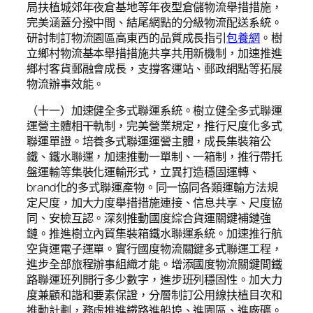
局扶植城郊年夜倉基地等年夜型倉儲物流舉措措施，
完美涵蓋分撥中間、結尾網點的分級物流配送系統。
研討制訂物流園區高東西的品質成長指引
包養網
。樹
立鄉村物流基本舉措措施共享共用新機制，加速推進
鄉村客貨郵融會成長，支撐客運站、郵政網點等拓展
物流辦事效能。
（十一）加速健全多式聯運系統。樹立健全多式聯運
運營主體相干軌制，完美營業規定，推行尺度化多式
聯運單證。培養多式聯運運營主體，成長集裝箱公
鐵、鐵水聯運，加速推動一單制、一箱制，推行帶托
盤運輸等集裝化運輸形式，立異打造穩固運轉、
brand化的多式聯運產物。同一協同各類運輸方法規
定尺度，加大力度舉措措施連接、信息共享、尺度協
同、安檢互認。深刻推動國度綜合貨運關鍵補鏈強
鏈。推進樹立內貿集裝箱鐵水聯運系統。加速推行航
空貨運電子運單。實行國度物流關鍵多式聯運工程，
進步全部旅程辦事組織才能。增添國度物流關鍵間鐵
路聯運班列開行多少數字，進步班列穩固性。加大力
度兼顧和諧和要素保證，分層制訂公用線扶植目次和
推動計劃，務虛推進鐵路進船埠、進園區、進廠礦。