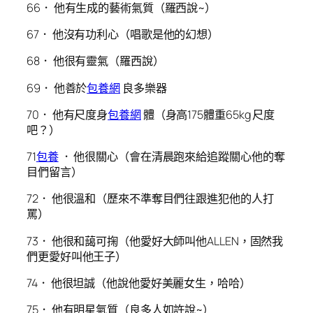
66． 他有生成的藝術氣質（羅西說~）
67． 他沒有功利心（唱歌是他的幻想）
68． 他很有靈氣（羅西說）
69． 他善於
包養網
良多樂器
70． 他有尺度身
包養網
體（身高175體重65kg 尺度
吧？）
71
包養
． 他很關心（會在清晨跑來給追蹤關心他的奪
目們留言）
72． 他很溫和（歷來不準奪目們往跟進犯他的人打
罵）
73． 他很和藹可掬（他愛好大師叫他ALLEN，固然我
們更愛好叫他王子）
74． 他很坦誠（他說他愛好美麗女生，哈哈）
75． 他有明星氣質（良多人如許說~）