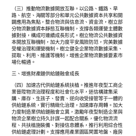
（三）推動物流數據開放互聯。以公路、鐵路、旱
路、航空、海關等部分和單元公共數據資本共享和開
闢應用為焦點，整合物流與信息流、資金流，樹立部
分物流數據資本靜態互聯機制，支撐各類運營主體數
據對接，構成可連續成長形式。樹立物流公共數據資
本開放互聯機制，加大力度平安風險防范，完美數據
受權治理和運營機制。樹立健全企業物流數據采集、
提取、利用、維護等機制，增進企業物流數據要素市
場化暢通。
三、增進財產鏈供給鏈融會成長
（四）加速古代供給鏈系統扶植。推進年夜型工商企
業晉陞物流治理程度和社會化水平，迷信構建集采
購、庫存、生孩子、發賣、逆向收受接管等于一體的
供給鏈系統，實行精緻化治理，加速庫存周轉。加大
力度制造業供給鏈融會立異，激勵年夜型制造企業與
物流企業樹立持久計謀一起配合關系，優化物流流
程、共扶植施裝備、對接信息體系，推行利用綜合性
供給鏈處理計劃。支撐應用產業園區閑置地盤、廠房