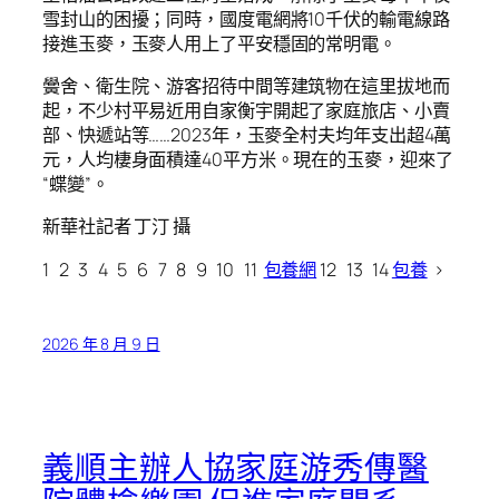
雪封山的困擾；同時，國度電網將10千伏的輸電線路
接進玉麥，玉麥人用上了平安穩固的常明電。
黌舍、衛生院、游客招待中間等建筑物在這里拔地而
起，不少村平易近用自家衡宇開起了家庭旅店、小賣
部、快遞站等……2023年，玉麥全村夫均年支出超4萬
元，人均棲身面積達40平方米。現在的玉麥，迎來了
“蝶變”。
新華社記者 丁汀 攝
1 2 3 4 5 6 7 8 9 10 11
包養網
12 13 14
包養
>
2026 年 8 月 9 日
義順主辦人協家庭游秀傳醫