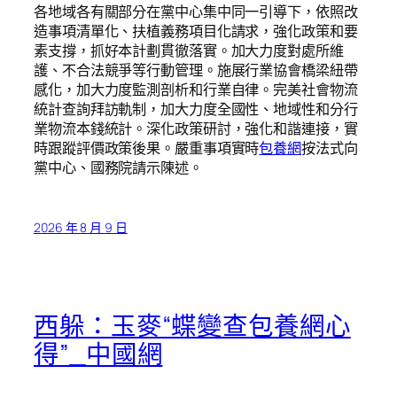
各地域各有關部分在黨中心集中同一引導下，依照改
造事項清單化、扶植義務項目化請求，強化政策和要
素支撐，抓好本計劃貫徹落實。加大力度對處所維
護、不合法競爭等行動管理。施展行業協會橋梁紐帶
感化，加大力度監測剖析和行業自律。完美社會物流
統計查詢拜訪軌制，加大力度全國性、地域性和分行
業物流本錢統計。深化政策研討，強化和諧連接，實
時跟蹤評價政策後果。嚴重事項實時
包養網
按法式向
黨中心、國務院請示陳述。
2026 年 8 月 9 日
西躲：玉麥“蝶變查包養網心
得”_中國網