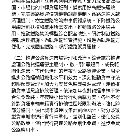
運輸組織和諧，立異系列物流產物，鼎力成長高效穩
固、市場化的中轉貨運班列，摸索用好高鐵快運效
能。完美鐵路貨運價錢機動調劑機制、鐵路運輸入款
清理機制，樹立鐵路物流辦事價錢系統。下降鐵路公
用線計劃扶植和應用所需支出，推動鐵路公用線共
用。推動鐵路物流轉型綜合配套改造。研討制訂鐵路
接軌治理措施、過軌運輸監管措施，增進過軌運輸方
便化，完成國度鐵路、處所鐵路縱貫運輸。
（二）推進公路貨運市場管理和改造。綜合施策推進
處理公路貨運運營主體“小、散、弱”等題目，成長範
圍化運營、古代化治理的年夜型公路貨運企業，周全
進步公路運輸組織化水平和效力。深刻推動貨車守法
超限超載管理。加大力度貨色裝載泉源管理。連續推
動貨車超尺度排放管理。依法加年夜對貨運車輛不符
合法令改裝、年夜噸小標等行動衝擊力度。各地不得
針對貨運車輛車籍實行排他性區域限制辦法。強化跨
部分協同，優化城市貨運收集計劃design，對分歧類
型貨車城市通行實行精準化、差別化監管。優化免費
公路政策，深化實行高速公路差別化免費，進步免費
公路應用率。