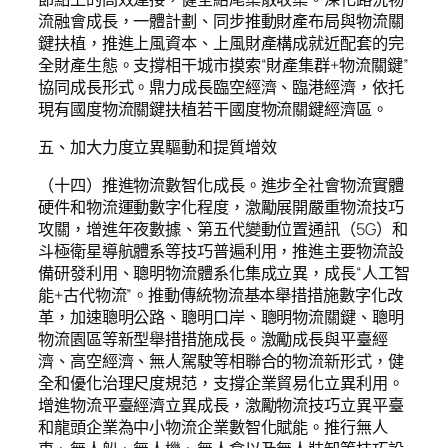
流融會成長，一體計劃、同步推動財產布局與物流關
鍵扶植，推進上風資本、上風財產構成就近配套的完
全財產生態。支撐相干城市摸索“財產集群+物流關鍵”
協同成長形式。鼎力成長臨空經濟、臨港經濟，依托
現有國度物流關鍵扶植若干國度物流關鍵經濟區。
五、加大力度立異驅動和提質增效
（十四）推進物流數智化成長。進步全社會物流實體
硬件和物流運動數字化程度，激勵展開嚴重物流技巧
攻關，增進年夜數據、第五代變動位置通訊（5G）和
斗極衛星導航體系等技巧普遍利用，推進主要物流設
備研發利用、聰明物流體系化集成立異，成長“人工智
能+古代物流”。推動傳統物流基本舉措措施數字化改
革，加速聰明公路、聰明口岸、聰明物流關鍵、聰明
物流園區等新型舉措措施成長。激勵成長與平臺經
濟、高空經濟、無人駕駛等相聯合的物流新形式，健
全和優化治理尺度規范，支撐企業貿易化立異利用。
增進物流平臺經濟立異成長，激勵物流技巧立異平臺
和龍頭企業為中小物流企業數智化賦能。推行無人