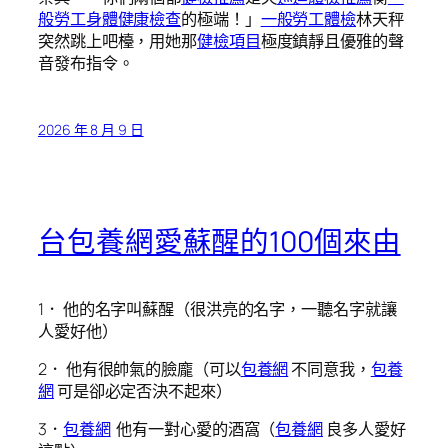
般勞工身體健康檢查
的極端！」
一般勞工體檢
林天秤
突然跳上吧檯，用她那
健檢項目
極度鎮靜且優雅的聲
音發布指令。
2026 年 8 月 9 日
台包養網愛蘇醒的100個來由
1． 他的名字叫蘇醒（很洪亮的名字，一聽名字就讓
人愛好他）
2． 他有很帥氣的臉龐（可以
包養網
不同意我，
包養
網
可是卻必定否決不起來）
3．
包養網
他有一對心愛的酒窩（
包養網
良多人愛好