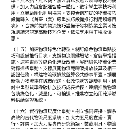
車、無人船、無人機、無人倉以及無人裝卸等技巧設
備，加大力度倉配運智能一體化、數字孿生等技巧利
用，立異範圍化利用場景。支撐合適前提的物流技巧
設備歸入《首臺（套）嚴重技巧設備推行利用領導目
次》，合適前提的物流技巧設備研發制造業企業可按
規則請求認定高新技巧企業，依法享用相干稅收優
惠。
（十五）加速物流綠色化轉型。制訂綠色物流重點技
巧和設備推行目次，支撐物流關鍵場站、倉儲舉措措
施、運輸東西等綠色化進級改革。展開綠色物流企業
對標達標舉動。支撐展開物流範疇碳排放核算及相干
認證任務，構建物流碳排放盤算公共辦事平臺。擴展
新動力物流車在城市配送、郵政快遞等範疇利用。研
討中重型貨車零碳排放技巧成長途徑。連續推動物流
包裝綠色化、減量化、可輪迴。推進樹立船用乾淨燃
料供給保證系統。
（十六）實行物流尺度化舉動。樹立協同連接、體系
高效的古代物流尺度系統，加大力度尺度宣揚、實
行、評價。加大力度專門研究術語、裝載用具、物流