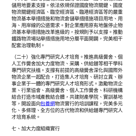
儲用地要素支撐。依法依規保證國度物流關鍵、國度
物流關鍵經濟區、臨空經濟區、臨港經濟區等的嚴重
物流基本舉措措施和物流倉儲舉措措施項目用地、用
海、用岸線的公道需求。對企業應用原有地盤停止物
流基本舉措措施改革進級的，按規則予以支撐。推動
鐵路物流場站舉措措施用地分層平面開闢，完美相干
配套治理軌制。
（二十）強化專門研究人才培育。推進高級黌舍、個
人工作黌舍加大力度物流、采購、供給鏈等相干學科
專門研究扶植。支撐有前提的高級黌舍深化與國際外
物流企業一起配合，打造集人才培育、研討立異、辦
事企業于一體的專門研究人才培育形式。激勵物流企
業、行業協會、高級黌舍、個人工作黌舍、科研機構
結合打造市域產教結合體，共建財產學院、實訓基地
等，開設面向
包養網
物流實行的培訓課程，完美多元
化、多條理、全方位的古代物流和供給鏈專門研究人
才培育系統。
七、加大力度組織實行