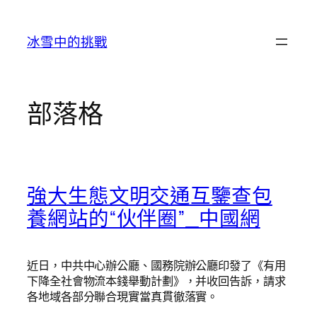
跳
至
冰雪中的挑戰
主
要
內
容
部落格
強大生態文明交通互鑒查包
養網站的“伙伴圈”_中國網
近日，中共中心辦公廳、國務院辦公廳印發了《有用
下降全社會物流本錢舉動計劃》，并收回告訴，請求
各地域各部分聯合現實當真貫徹落實。