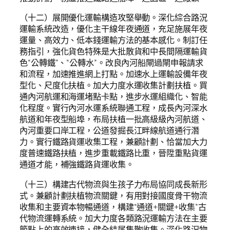
（十二）展開優化運輸構造攻堅舉動。深化綜合路況
運輸系統改造，優化主干線年夜通道，充足施展年夜
運量、高效力、低本錢運輸方法的基本感化。制訂任
務指引，強化貨色特殊是大批散貨和中長間隔運輸貨
色“公轉鐵”、“公轉水”。改良內河船閘過閘申報請求
和流程，加速推進網上打點。加速水上運輸設備年夜
型化、尺度化扶植。加大力度水運收集計劃扶植。買
通內河航運和海運堵點卡點，進步水運組織化、智能
化程度。實行內河水運系統聯通工程，成長內河深水
航道和年夜型船埠，布局扶植一批高級級內河航道、
內河重要口岸工程，公道發掘長江畔線航道通行潛
力。實行鐵路貨運收集工程，兼顧計劃、恰當加大力
度普速鐵路扶植，進步重載鐵路比重，晉陞重點貨運
通道才能，補強鐵路貨運收集。
（十三）構建古代物流與生孩子力布局協同成長新形
式。兼顧計劃扶植物流關鍵，有用對接國度骨干物流
收集和主要資本物暢通道，構建“通道+關鍵+收集”古
代物流運轉系統。加大力度各類路況運輸方法在主要
節點上的高效連接，健全結尾集散收集。深化路況物