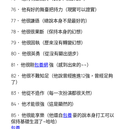
76． 他有好的舞臺把持力（現實可以證實）
77． 他很謙遜（總說本身不是最好的）
78． 他很很果斷（保持本身的幻想）
79． 他很固執（歷來沒有轉變幻想）
80． 他很英勇（從沒有顯出退步）
81． 他很剛
包養網
強（感到出來的~~）
82． 他很不難知足（他說曾經進進12強，曾經足夠
了）
83． 他從不造作（每一次扮演都很天然）
84． 他才能很強（這是顯然的）
85． 他很能享樂（他還自
包養
豪的說本身打工可以
保持基礎生涯了~哈哈）
包養