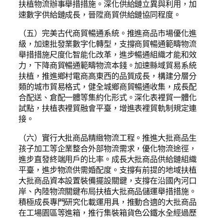
扶植物流辦事舉措措施。深化供給鏈立異與利用，加
速數字供給鏈成長，晉陞商貿供給鏈協同程度。
（五）完美古代商貿暢通系統。推進商品市場優化進
級，加速批發業數字化轉型，支撐商貿暢通範疇物流
舉措措施尺度化智能化改革，進步暢通組織才能和效
力，下降商貿暢通範疇物流本錢。加速縣域貿易系統
扶植，推進鄉村電商高東西的品質成長，構建分層分
類的城市貿易格式，健全城鄉商貿暢通收集，成長配
合配送、倉配一體等集約化形式。深化表裡貿一體化
試點，扶植表裡貿融會平臺，增進表裡貿軌制規定連
接。
（六）實行大批商品精緻物流工程。推進大批商品生
孩子加工等企業整合外部物流需求，優化物流途徑，
進步直發終端用戶的比率。成長大批商品供給鏈組織
平臺，進步物流供需婚配度。支撐有前提的地域扶植
大批商品資本設置裝備擺設關鍵，支撐在沿國內河口
岸、內陸物流關鍵布局扶植大批商品儲運舉措措施。
積極成長專門研究化載運用具，推動合適的大批商品
在工場園區等進箱，推行集裝箱貨色公鐵水全經過歷