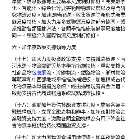
單證、信息數據等主要基本尺度制訂修訂。完美數字
化、智能化、綠色化等要害範疇物流尺度以及專門研
究物流尺度。加速即時配送、收集貨運等新形式新業
態尺度扶植。加大力度多式聯運尺度跨部分協同，體
系推動各類運輸方法、各類舉措措施裝備等尺度連接
同一。積極介入國際物流尺度制訂修訂。
六、加年夜政策支撐領導力度
（十七）加大力度投資政策支撐。支撐鐵路貨運、內
河水運、物流關鍵等基本舉措措施扶植，重點支撐大
批商品物
包養網
流、冷鏈物流、鐵路物流、鄉村物流
等範疇和中西部地域舉措措施補短板，加速構成古代
化物流基本舉措措施系統。經由過程現有資金渠道，
啟動支撐古代商貿暢通系統試點城市扶植。
（十八）激勵加年夜信貸融資支撐力度。施展各類金
融機構感化，立異金融產物和辦事，加年夜對物流企
業融資支撐力度。激勵各類金融機構為有用下降全社
會物流本錢供給持久穩固融資支撐。
（十九）加大力度物流倉儲用地保證。加年夜物流倉