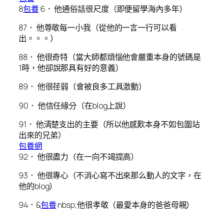
8
包養
6． 他通俗話很尺度（即便留學海內多年）
87． 他尊敬每一小我（從他的一言一行可以看
出。。。）
88． 他很奇特（當大師都煩惱他會嚴重本身的號碼是
1時，他卻說那具有好的意義）
89． 他很荏弱（會被良多工具激動）
90． 他信任緣分（在blog上說）
91． 他清楚支出的主要（所以他感歎本身不如包圍站
出來的兄弟）
包養網
92． 他很盡力（在一向不竭提高）
93． 他很專心（不消心寫不出來那么動人的文字，在
他的blog）
94．&
包養
nbsp;他很孝敬（最愛本身的爸爸母親）