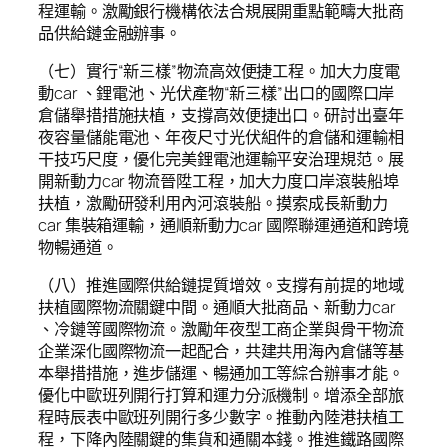
程運輸。激勵銀行機構依法合規展開重點範疇大批商
品供給鏈金融辦事。
（七）實行“新三樣”物流高效便捷工程。加大力度電
動car 、鋰電池、光伏產物“新三樣”出口的國際口岸
倉儲舉措措施扶植，支撐高效便捷出口。研討出臺年
夜容量儲能電池、年夜尺寸光伏組件的倉儲和運輸相
干技巧尺度，優化完美鋰電池運輸平安治理規范。展
開新動力car 物流晉陞工程，加大力度口岸滾裝船埠
扶植，激勵研發利用內河滾裝船。摸索成長新動力
car 集裝箱運輸，通順新動力car 國際聯運通道和跨境
物暢通道。
（八）推進國際供給鏈提質增效。支撐有前提的地域
扶植國際物流關鍵中間。通順大批商品、新動力car
、冷鏈等國際物流。激勵年夜型工商企業與骨干物流
企業深化國際物流一起配合，共建共用海內倉儲等基
本舉措措施，進步儲運、暢通加工等綜合辦事才能。
優化中歐班列開行打算和運力分派機制。增添全部旅
程時辰表中歐班列開行多少數字。推動內陸港扶植工
程，下降內陸關鍵的集貨和通關本錢。推進鐵路國際