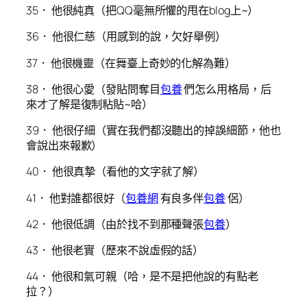
35． 他很純真（把QQ毫無所懼的甩在blog上~）
36． 他很仁慈（用感到的說，欠好舉例）
37． 他很機靈（在舞臺上奇妙的化解為難）
38． 他很心愛（發貼問奪目
包養
們怎么用格局，后
來才了解是復制粘貼~哈）
39． 他很仔細（實在我們都沒聽出的掉誤細節，他也
會說出來報歉）
40． 他很真摯（看他的文字就了解）
41． 他對誰都很好（
包養網
有良多伴
包養
侶）
42． 他很低調（由於找不到那種聲張
包養
）
43． 他很老實（歷來不說虛假的話）
44． 他很和氣可親（哈，是不是把他說的有點老
拉？）