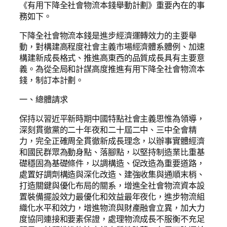
《有用下降全社會物流本錢舉動計劃》重要內在的事
務如下。
下降全社會物流本錢是進步經濟運轉效力的主要舉
動，對構建高程度社會主義市場經濟體系體例、加速
構建新成長格式、推進高東西的品質成長具有主要意
義。為從全局和計謀高度推進有用下降全社會物流本
錢，制訂本計劃。
一、總體請求
保持以習近平新時期中國特點社會主義思惟為領導，
深刻貫徹黨的二十年夜和二十屆二中、三中全會精
力，完全正確周全貫徹新成長理念，以辦事實體經濟
和國民群眾為動身點、落腳點，以堅持制造業比重基
礎穩固為基礎條件，以調構造、促改造為重要道路，
處置好調劑構造與深化改造、建強收集與通順末梢、
打造關鍵與優化布局的關系，增進全社會物流資本設
置裝備擺設效力最優化和效益最年夜化，進步物流組
織化水平和效力，增進物流與財產融會立異，加大力
度協同連接和要素保證，處理物流成長不服衡不充足