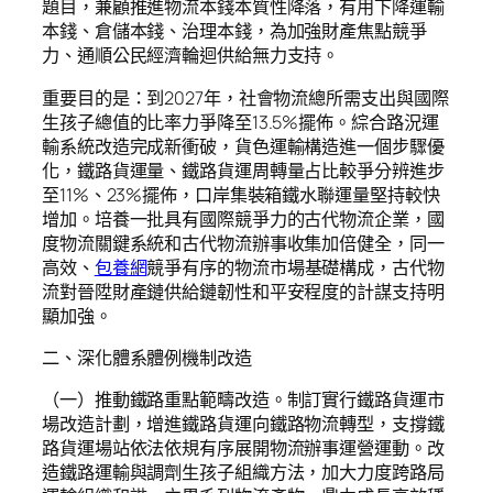
題目，兼顧推進物流本錢本質性降落，有用下降運輸
本錢、倉儲本錢、治理本錢，為加強財產焦點競爭
力、通順公民經濟輪迴供給無力支持。
重要目的是：到2027年，社會物流總所需支出與國際
生孩子總值的比率力爭降至13.5%擺佈。綜合路況運
輸系統改造完成新衝破，貨色運輸構造進一個步驟優
化，鐵路貨運量、鐵路貨運周轉量占比較爭分辨進步
至11%、23%擺佈，口岸集裝箱鐵水聯運量堅持較快
增加。培養一批具有國際競爭力的古代物流企業，國
度物流關鍵系統和古代物流辦事收集加倍健全，同一
高效、
包養網
競爭有序的物流市場基礎構成，古代物
流對晉陞財產鏈供給鏈韌性和平安程度的計謀支持明
顯加強。
二、深化體系體例機制改造
（一）推動鐵路重點範疇改造。制訂實行鐵路貨運市
場改造計劃，增進鐵路貨運向鐵路物流轉型，支撐鐵
路貨運場站依法依規有序展開物流辦事運營運動。改
造鐵路運輸與調劑生孩子組織方法，加大力度跨路局