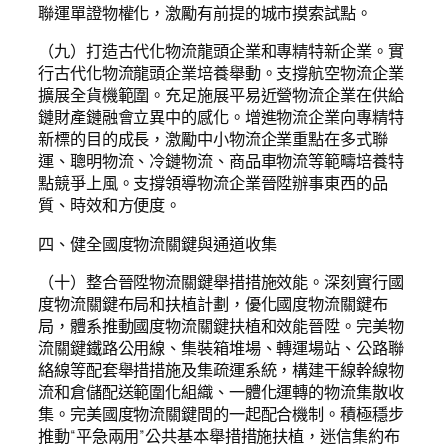
聯運單證物權化，激勵有前提的城市摸索試點。
（九）打造古代化物流龍頭企業和專精特新企業。實
行古代化物流龍頭企業培養舉動。支撐航空物流企業
擴展全貨機範圍。充足施展平易近營物流企業在供給
鏈財產鏈融會立異中的感化。增進物流企業向專精特
新標的目的成長，激勵中小物流企業重點在多式聯
運、聰明物流、冷鏈物流、商品車物流等範疇培養特
點競爭上風。支撐領導物流企業晉陞辦事東西的品
質、時效和方便度。
四、健全國度物流關鍵與通道收集
（十）整合晉陞物流關鍵舉措措施效能。深刻實行國
度物流關鍵布局和扶植計劃，優化國度物流關鍵布
局，體系推動國度物流關鍵扶植和效能晉陞。完美物
流關鍵鐵路公用線、集裝箱堆場、轉運場站、公路聯
絡線等配套舉措措施及集疏運系統，構建干線幹線物
流和倉儲配送範圍化組織、一體化運轉的物流集散收
集。完美國度物流關鍵間的一起配合機制。積極穩步
推動“平急兩用”公共基本舉措措施扶植，迷信集約布