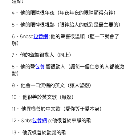
這點）
4． 他的眼睛很年夜（年夜年夜的眼睛顯得有神）
5． 他的眼神很親熱（眼神給人的感到是最主要的）
6．&nbsp
包養網
;他的聲響很溫順（聽一下就會了
解）
7． 他的聲響很動人（同上）
8． 他的聲
包養
響很動人（讓每一個仁慈的人都被激
動）
9． 他會一口流暢的英文（讓人留戀）
10． 他很善於英文歌（顯然）
11． 他異樣善於中文歌（愛你等于愛本身）
12．&nbs
包養網
p;他很善於寧靜的歌
13． 他異樣善於動感的歌