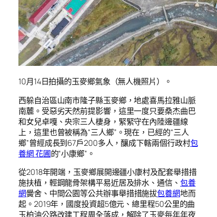
10月14日拍攝的玉麥鄉氣象（無人機照片）。
西躲自治區山南市隆子縣玉麥鄉，地處喜馬拉雅山脈
南麓。受惡劣天然前提影響，這里一度只要桑杰曲巴
和女兒卓嘎、央宗三人棲身，緊緊守在內陸邊疆線
上，這里也曾被稱為“三人鄉”。現在，已經的“三人
鄉”曾經成長到67戶200多人，釀成下轄兩個行政村
包
養網 花圃
的“小康鄉”。
從2018年開端，玉麥鄉展開邊疆小康村及配套舉措措
施扶植，輕鋼龍骨架構平易近居及排水、通信、
包養
網
黌舍、中間公園等公共辦事舉措措施拔
包養網
地而
起。2019年，國度投資超5億元、總里程50公里的曲
玉柏油公路改建工程周全落成，解除了玉麥每年年夜