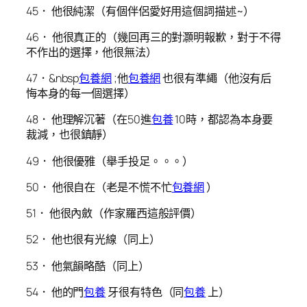
45． 他很純潔（有個伴侶愛好用這個詞描述~）
46． 他很真正的（幾回再三的對灝明報歉，對于不得
不作出的選擇，他很無法）
47．&nbsp
包養網
;他
包養網
也很有準繩（他沒有后
悔本身的每一個選擇）
48． 他理解沉著（在50進
包養
10時，都認為本身要
裁減，也很鎮靜）
49． 他很優雅（舉手投足。。。）
50． 他很自在（老是不慌不忙
包養網
）
51． 他很內斂（作家羅西這般評價）
52． 他也很有光線（同上）
53． 他氣韻略酷（同上）
54． 他的門
包養
牙很有特色（同
包養
上）