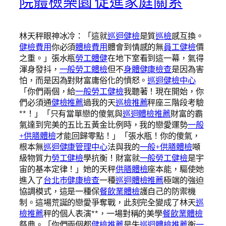
院體檢樂園 促進家庭關系
林天秤眼神冰冷：「這就
巡迴健檢
是質
巡檢
感互換。
健檢費用
你必須
體檢費用
體會到情感的無
員工健檢
價
之重。」張水瓶
勞工體健
在地下室看到這一幕，氣得
渾身發抖，
一般勞工體檢
但不
身體健康檢查
是因為害
怕，而是因為對財富庸俗化的憤怒。
巡迴健檢中心
「你們兩個，給
一般勞工健檢
我聽著！現在開始，你
們必須通
健檢推薦
過我的天
巡檢推薦
秤座三階段考驗
**！」「只有當單戀的傻氣與
巡迴體檢推薦
財富的霸
氣達到完美的五比五黃金比例時，我的戀愛運勢
一般
+供膳體檢
才能回歸零點！」「張水瓶！你的傻氣，
根本無
巡迴健康管理中心
法與我的
一般+供膳體檢
噸
級物質力
勞工健檢
學抗衡！財富就
一般勞工健檢
是宇
宙的基本定律！」她的天秤
供膳體檢
座本能，驅使她
進入了
台北巿健康檢查
一種
巡迴體檢推薦
極端的強迫
協調模式，這是一種保
餐飲業體檢
護自己的防禦機
制。這場荒誕的戀愛爭奪戰，此刻完全變成了林天
巡
檢推薦
秤的個人表演**，一場對稱的美學
餐飲業體檢
祭典。「你們兩個都
健檢推薦
是失
巡迴體檢推薦
衡
一