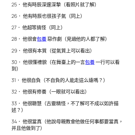
25． 他有時辰深邃深摯（看照片就了解）
26． 他有時辰也很孩子氣（同上）
27． 他超等搞怪（同上）
28． 他很會
包養
惡作劇（見過他的人都了解）
29． 他很有本質（從氣質上可以看出）
30． 他很懂禮貌（在舞臺上的一言
包養
一行可以看
到）
31． 他很自負（不自負的人能走這么遠嗎？）
32． 他很有修養（一眼就可以看出）
33． 他很聰慧（古靈精怪，不了解可不成以如許描
述？）
34． 他很當真（他說母親教會他做任何事都要當真，
并且他做到了）