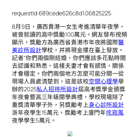
requestId:689cede626c8d1.06825225.
8月9日，廣西貴港一女生考進清華年夜學，
被曾就讀的高中獎勵100萬元。網友發布視頻
顯示，獎勵方為廣西省貴港市年夜將國際
醫
美診所設計
學校，并將現金摞在臺上發放。
記者“你們兩個剛結婚，你們應該多花點時間
去認識和熟悉，這樣夫妻才會有感情，關係
才會穩定。你們兩個地方怎麼可能分開一從
現場人員處清楚到，這是該校
空間心理學
舉
辦的2025
私人招待所設計
屆高考獎學金頒獎
年夜會暨高三年級開學典禮，學校現場除了
重獎清華學子外，另獎勵考上
身心診所設計
浙年夜學生15萬元，獎勵考上廈門年
侘寂風
夜學學生5萬元。