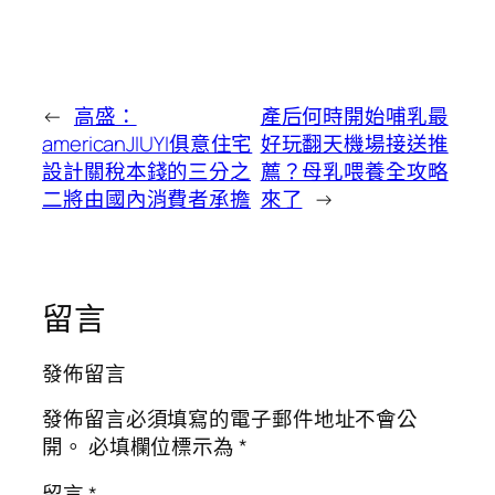
←
高盛：
產后何時開始哺乳最
americanJIUYI俱意住宅
好玩翻天機場接送推
設計關稅本錢的三分之
薦？母乳喂養全攻略
二將由國內消費者承擔
來了
→
留言
發佈留言
發佈留言必須填寫的電子郵件地址不會公
開。
必填欄位標示為
*
留言
*