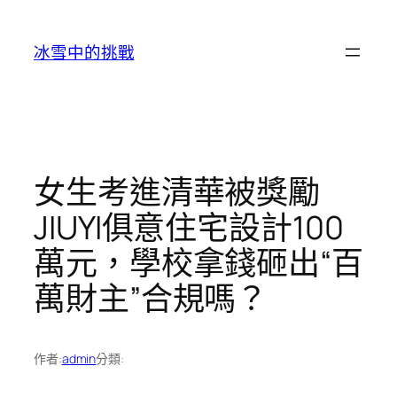
跳
至
冰雪中的挑戰
主
要
內
容
女生考進清華被獎勵
JIUYI俱意住宅設計100
萬元，學校拿錢砸出“百
萬財主”合規嗎？
作者:
admin
分類: