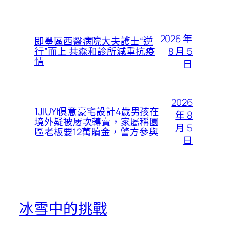
2026 年
即墨區西醫病院大夫護士“逆
8 月 5
行”而上 共森和診所減重抗疫
情
日
2026
1JIUYI俱意豪宅設計4歲男孩在
年 8
境外疑被屢次轉賣，家屬稱園
月 5
區老板要12萬贖金，警方參與
日
冰雪中的挑戰