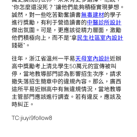
“你怎麼還沒死？”讓他們能夠積極實現夢想。
誠然，對一些吃苦勤奮讀書
無毒建材
的學子
進行獎勵，有利于營造讀書的
中醫診所設計
傑出氛圍。可是，更應該從精力層面，激勵
他們積極向上，而不是“拿
民生社區室內設計
錢砸”。
往年，浙江省溫州一平易
天母室內設計
近辦
高中獎勵考上清北學生50萬元的宣傳被叫
停，當地教導部門認為影響招生次序，請求
撤失落招生簡章中的違規內容。那么，廣西
這所平易近辦高中有無違規情況，當地教導
主管部門應該進行調查。若有違反，應該及
時糾正。
TC:jiuyi9follow8