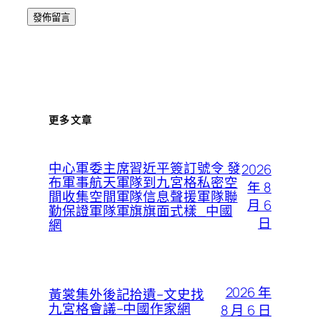
更多文章
中心軍委主席習近平簽訂號令 發
2026
布軍事航天軍隊到九宮格私密空
年 8
間收集空間軍隊信息聲援軍隊聯
月 6
勤保證軍隊軍旗旗面式樣_中國
日
網
2026 年
黃裳集外後記拾遺–文史找
九宮格會議–中國作家網
8 月 6 日