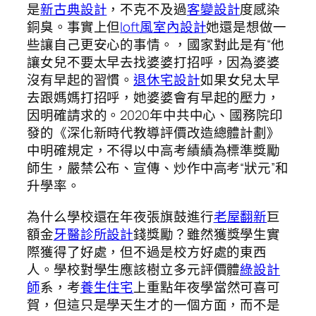
是
新古典設計
，不克不及過
客變設計
度感染
銅臭。事實上但
loft風室內設計
她還是想做一
些讓自己更安心的事情。，國家對此是有“他
讓女兒不要太早去找婆婆打招呼，因為婆婆
沒有早起的習慣。
退休宅設計
如果女兒太早
去跟媽媽打招呼，她婆婆會有早起的壓力，
因明確請求的。2020年中共中心、國務院印
發的《深化新時代教導評價改造總體計劃》
中明確規定，不得以中高考績績為標準獎勵
師生，嚴禁公布、宣傳、炒作中高考“狀元”和
升學率。
為什么學校還在年夜張旗鼓進行
老屋翻新
巨
額金
牙醫診所設計
錢獎勵？雖然獲獎學生實
際獲得了好處，但不過是校方好處的東西
人。學校對學生應該樹立多元評價體
綠設計
師
系，考
養生住宅
上重點年夜學當然可喜可
賀，但這只是學天生才的一個方面，而不是