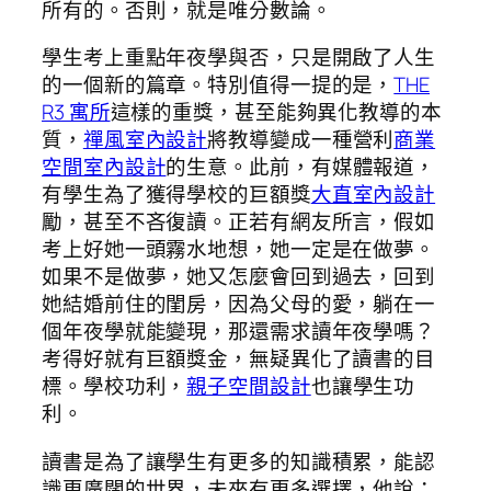
所有的。否則，就是唯分數論。
學生考上重點年夜學與否，只是開啟了人生
的一個新的篇章。特別值得一提的是，
THE
R3 寓所
這樣的重獎，甚至能夠異化教導的本
質，
禪風室內設計
將教導變成一種營利
商業
空間室內設計
的生意。此前，有媒體報道，
有學生為了獲得學校的巨額獎
大直室內設計
勵，甚至不吝復讀。正若有網友所言，假如
考上好她一頭霧水地想，她一定是在做夢。
如果不是做夢，她又怎麼會回到過去，回到
她結婚前住的閨房，因為父母的愛，躺在一
個年夜學就能變現，那還需求讀年夜學嗎？
考得好就有巨額獎金，無疑異化了讀書的目
標。學校功利，
親子空間設計
也讓學生功
利。
讀書是為了讓學生有更多的知識積累，能認
識更廣闊的世界，未來有更多選擇，他說：