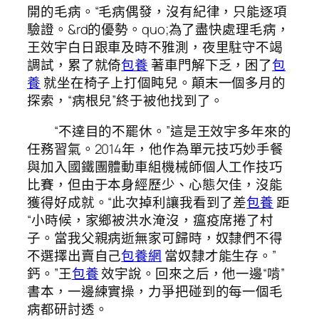
開的毛病。“毛病偶發，沒有紀律，只能逐項
驗證。&rd的優勢。quo;為了盡快處理毛病，
王效宇白日跟車及時不雅測，夜里駐守不竭
調試，累了就倚
包養
著車門解下乏，困了
包
養
就坐在椅子上打個盹兒。顛末一個多月的
探索，“病根兒”終于被他找到了。
“不達目的不罷休。”這是王效宇多年來的
任務習氣。2014年，他作為單元技巧妙手餐
與加入國鐵團體動車組機械師個人工作技巧
比賽，但由于本身經歷少、心態欠佳，沒能
獲得好成就。“此次掉利讓我看到了差
包養
距
“小時候，家鄉被洪水淹沒，瘟疫席捲了村
子。當我父親病逝無家可歸時，奴隸們不得
不選擇出賣自己
包養網
當奴隸才能生存。”
鈣。”王
包養
效宇說。回來之后，他一邊“啃”
書本，一邊練實操，力爭把碰到的每一個毛
病都研討透。