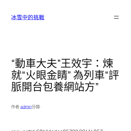
跳
至
冰雪中的挑戰
主
要
內
容
“動車大夫”王效宇：煉
就“火眼金睛” 為列車“評
脈開台包養網站方”
作者:
admin
分類: