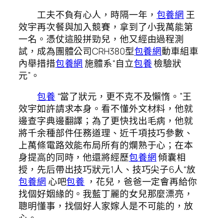
工夫不負有心人，時隔一年，
包養網
王
效宇再次餐與加入競賽，拿到了小我萬能第
一名。憑仗這股拼勁兒，他又經由過程測
試，成為團體公司CRH380型
包養網
動車組車
內舉措措
包養網
施體系“自立
包養
檢驗狀
元”。
包養
“當了狀元，更不克不及懶惰。”王
效宇如許請求本身。看不懂外文材料，他就
邊查字典邊翻譯；為了更快找出毛病，他就
將千余種部件任務道理、近千項技巧參數、
上萬條電路效能布局所有的爛熟于心；在本
身提高的同時，他還將經歷
包養網
傾囊相
授，先后帶出技巧狀元1人、技巧尖子6人“放
包養網
心吧
包養
，花兒，爸爸一定會再給你
找個好姻緣的。我藍丁麗的女兒那麼漂亮，
聰明懂事，找個好人家嫁人是不可能的，放