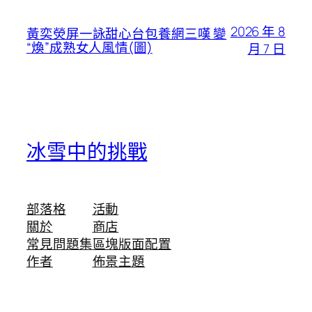
2026 年 8
黃奕熒屏一詠甜心台包養網三嘆 變
“煥”成熟女人風情(圖)
月 7 日
冰雪中的挑戰
部落格
活動
關於
商店
常見問題集
區塊版面配置
作者
佈景主題