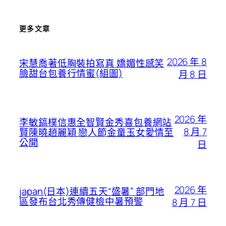
更多文章
2026 年 8
宋慧喬著低胸裝拍寫真 嬌媚性感笑
臉甜台包養行情蜜(組圖)
月 8 日
2026 年
李敏鎬樸信惠全智賢金秀喜包養網站
8 月 7
賢陳曉趙麗穎 戀人節金童玉女愛情至
公開
日
2026 年
japan(日本)連續五天“盛暑” 部門地
區發布台北秀傳健檢中暑預警
8 月 7 日