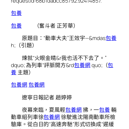
requestId:68b1dadcc85792.92414857.
包養
包養
（奮斗者 正芳華）
原題目：“動車大夫”王效宇—&mdas
包養
h;（引題）
煉就“火眼金睛&r我也活不下去了。”
dquo; 為列車“評脈開方&rd
包養網
quo;（
包
養
主題）
包養網
包養網
遼寧日報記者 趙婷婷
夜幕來臨，夏風輕
包養網
拂，一
包養
輛
動車組列車徐
包養網
徐駛進沈陽南動車所檢
驗庫。從白日的“高速奔馳”形式切換成“遲緩