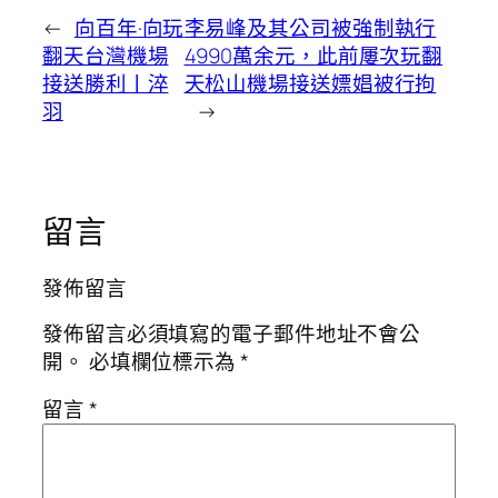
←
向百年·向玩
李易峰及其公司被強制執行
翻天台灣機場
4990萬余元，此前屢次玩翻
接送勝利丨淬
天松山機場接送嫖娼被行拘
羽
→
留言
發佈留言
發佈留言必須填寫的電子郵件地址不會公
開。
必填欄位標示為
*
留言
*