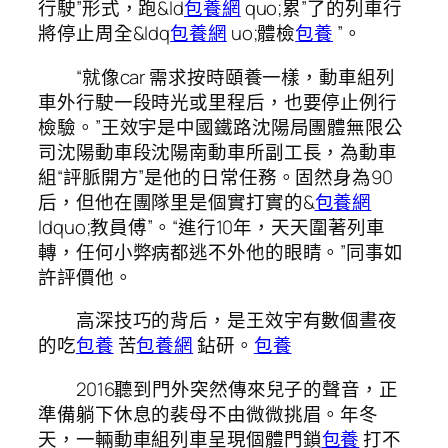
行駛”形式，跑&ld
包養網
quo;累”了的列車行
將停止周全&ldq
包養網
uo;體檢
包養
”。
“就像car 需求按時頤養一樣，動車組列
車外行駛一段時光或里程后，也要停止例行
檢驗。”王效宇是中國鐵路沈陽局團體無限公
司沈陽動車段沈陽南動車所副工長，為動車
組“評脈開方”是他的日常任務。固然身為90
后，但他在團隊里是個實打實的&
包養網
ldquo;教員傅”。“進行10年，天天圍著列車
轉，任何小弊病都逃不外他的眼睛。”同事如
許評價他。
高深技巧的背后，是王效宇有數個晝夜
的吃
包養
苦
包養網
鉆研。
包養
2016聽到門外突然傳來兒子的聲音，正
準備躺下休息的裴母不由微微挑眉。年冬
天，一輛動車組列車呈現個體門鎖
包養
打不