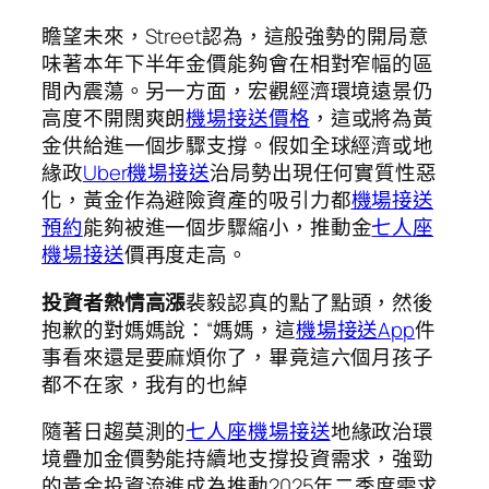
瞻望未來，Street認為，這般強勢的開局意
味著本年下半年金價能夠會在相對窄幅的區
間內震蕩。另一方面，宏觀經濟環境遠景仍
高度不開闊爽朗
機場接送價格
，這或將為黃
金供給進一個步驟支撐。假如全球經濟或地
緣政
Uber機場接送
治局勢出現任何實質性惡
化，黃金作為避險資產的吸引力都
機場接送
預約
能夠被進一個步驟縮小，推動金
七人座
機場接送
價再度走高。
投資者熱情高漲
裴毅認真的點了點頭，然後
抱歉的對媽媽說：“媽媽，這
機場接送App
件
事看來還是要麻煩你了，畢竟這六個月孩子
都不在家，我有的也綽
隨著日趨莫測的
七人座機場接送
地緣政治環
境疊加金價勢能持續地支撐投資需求，強勁
的黃金投資流進成為推動2025年二季度需求