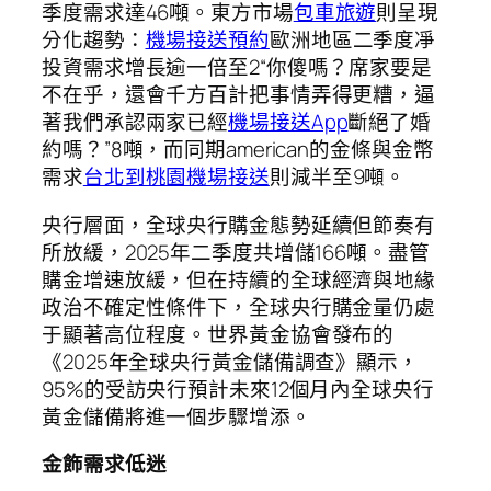
季度需求達46噸。東方市場
包車旅遊
則呈現
分化趨勢：
機場接送預約
歐洲地區二季度凈
投資需求增長逾一倍至2“你傻嗎？席家要是
不在乎，還會千方百計把事情弄得更糟，逼
著我們承認兩家已經
機場接送App
斷絕了婚
約嗎？”8噸，而同期american的金條與金幣
需求
台北到桃園機場接送
則減半至9噸。
央行層面，全球央行購金態勢延續但節奏有
所放緩，2025年二季度共增儲166噸。盡管
購金增速放緩，但在持續的全球經濟與地緣
政治不確定性條件下，全球央行購金量仍處
于顯著高位程度。世界黃金協會發布的
《2025年全球央行黃金儲備調查》顯示，
95%的受訪央行預計未來12個月內全球央行
黃金儲備將進一個步驟增添。
金飾需求低迷