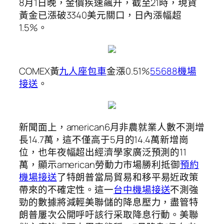
8月1日晚，金價疾速飆升，截至21時，現貨
黃金已漲破3340美元關口，日內漲幅超
1.5%。
COMEX黃
九人座包車
金漲0.51%
55688機場
接送
。
新聞面上，american6月非農就業人數不測增
長14.7萬，這不僅高于5月的14.4萬新增崗
位，也年夜幅超出經濟學家廣泛預測的11
萬，顯示american勞動力市場勝利抵御
預約
機場接送
了特朗普當局貿易和移平易近政策
帶來的不確定性。這一
台中機場接送
不測強
勁的數據將減輕美聯儲的降息壓力，盡管特
朗普屢次公開呼吁該行采取降息行動。美聯