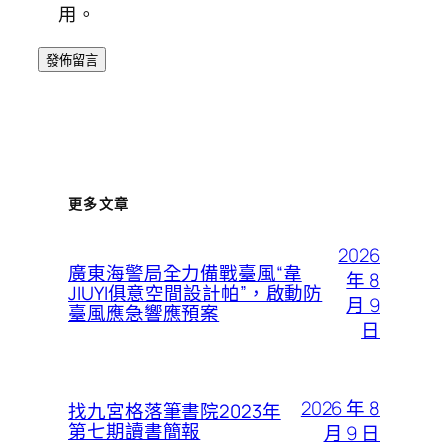
用。
更多文章
2026
廣東海警局全力備戰臺風“韋
年 8
JIUYI俱意空間設計帕”，啟動防
月 9
臺風應急響應預案
日
2026 年 8
找九宮格落筆書院2023年
第七期讀書簡報
月 9 日