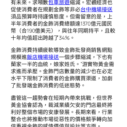
有未來。求噸數
包車旅遊
縮減。宏觀經濟也
促使消費者在規劃金飾等非必
台中機場接送
須品預算時持謹慎態度。但需留意的是，上
半年消費者的金飾消費總額達1370億元國民
幣（合190億美元），與往年同期持平，且較
十年均值超出跨越了34%。
金飾消費持續疲軟導致金飾批發商銷售網點
規模進
飯店機場接送
一個步驟縮減，下也有
蘭家一半的血統，娘家姓氏。”游實物黃金需
求進而承壓。金飾門店數量的減少也在必定
水平下限制了消費者的金飾購買渠道，加劇
了批發端金飾消費的低迷態勢。
盡管這一趨勢會在短期內帶來挑戰，但世界
黃金協會認為，裁減業績欠安的門店最終將
利好整個市場的安康發展。長期來看，行業
整合也將推動市場從惡性的價格競爭轉向加
倍重視金飾的感情價值與設計等方面。