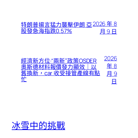
2026 年 8
特朗普揚言猛力襲擊伊朗 亞
股發急海指跌0.57%
月 9 日
2026
經濟新方位·“兩新”政策OSDER
年 8
奧斯德材料報價發力顯效｜以
舊換新，car 收受接管產線有點
月 9
忙
日
冰雪中的挑戰