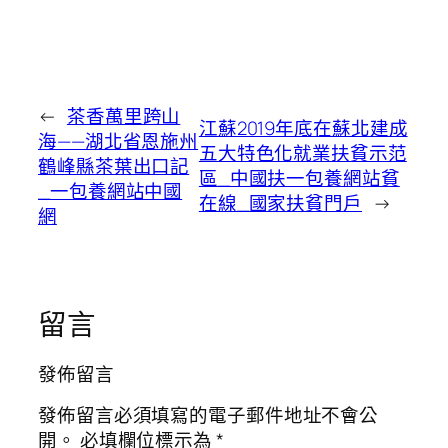
←
茶香萬里跨山
江蘇2019年底在蘇北建成
海——湖北省恩施州
五大特色化就業扶貧示范
鶴峰縣茶葉出口記
區_中國扶一包養網站貧
_一包養網站中國
在線_國家扶貧門戶
→
網
留言
發佈留言
發佈留言必須填寫的電子郵件地址不會公
開。
必填欄位標示為
*