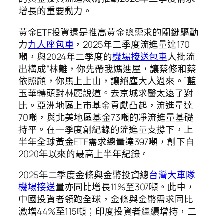
增長的重要動力。
黃金ETF投資還是推高黃金總需求的關鍵驅動
力
九人座包車
，2025年二季度流進量達170
噸，與2024年二季度的
機場接送包車
大批流
出構成“林離，你先帶我媽進屋，讓蔡修和蔡
依照顧，你馬上上山，讓絕塵大人過來。”藍
玉華轉頭對林麗說道。去京城求醫太遠了對
比。亞洲地區上市基金貢獻凸起，流進量達
70噸，與北美地區基金73噸的凈流進量基礎
持平。在一季度創紀錄的流進量支撐下，上
半年全球黃金ETF需求總量達397噸，創下自
2020年以來的最高上半年紀錄。
2025年二季度金條與金幣投資總
台灣大車隊
機場接送
量亦同比增長11%至307噸。此中，
中國投資者領跑全球，金條與金幣需求同比
激增44%至115噸；印度投資者繼續增持，二