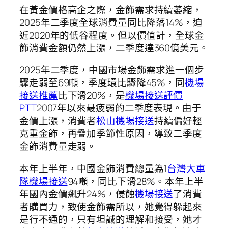
在黃金價格高企之際，金飾需求持續萎縮，
2025年二季度全球消費量同比降落14%，迫
近2020年的低谷程度。但以價值計，全球金
飾消費金額仍然上漲，二季度達360億美元。
2025年二季度，中國市場金飾需求進一個步
驟走弱至69噸，季度環比驟降45%，同
機場
接送推薦
比下滑20%，是
機場接送評價
PTT
2007年以來最疲弱的二季度表現。由于
金價上漲，消費者
松山機場接送
持續偏好輕
克重金飾，再疊加季節性原因，導致二季度
金飾消費量走弱。
本年上半年，中國金飾消費總量為1
台灣大車
隊機場接送
94噸，同比下滑28%。本年上半
年國內金價飆升24%，侵蝕
機場接送
了消費
者購買力，致使金飾需所以，她覺得躲起來
是行不通的，只有坦誠的理解和接受，她才