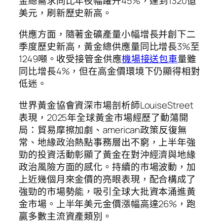
金總需求同比年夜幅躍升45%，達到1320億
美元，刷新歷史新高。
供應方面，隨著金礦產量小幅增長并創下二
季度歷史新高，黃金總供應量同比增長3%至
1249噸。收受接管金供應
機場接送包車
量雖
同比增長4%，但在高金價環境下仍顯得相對
低迷。
世界黃金協會資深市場剖析師LouiseStreet
表現，2025年全球黃金市場經歷了動蕩開
局：貿易摩擦加劇、american政策反復無
常、地緣政治熱點事務層出不窮，上半年強
勁的投資活動彰顯了黃金在對沖經濟與地緣
政治風險方面的感化。持續的市場波動，加
上近幾個月來金價的亮眼表現，配合構成了
強勁的市場勢能，吸引全球大批資本涌進黃
金市場。上半年美元金價漲幅高達26%，跑
贏多數主流資產類別。