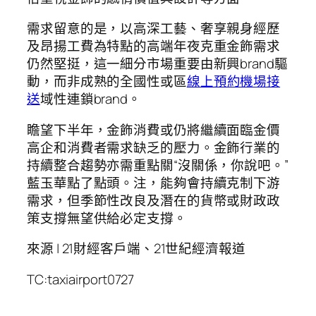
需求留意的是，以高深工藝、奢享親身經歷
及昂揚工費為特點的高端年夜克重金飾需求
仍然堅挺，這一細分市場重要由新興brand驅
動，而非成熟的全國性或區
線上預約機場接
送
域性連鎖brand。
瞻望下半年，金飾消費或仍將繼續面臨金價
高企和消費者需求缺乏的壓力。金飾行業的
持續整合趨勢亦需重點關“沒關係，你說吧。”
藍玉華點了點頭。注，能夠會持續克制下游
需求，但季節性改良及潛在的貨幣或財政政
策支撐無望供給必定支撐。
來源 | 21財經客戶端、21世紀經濟報道
TC:taxiairport0727