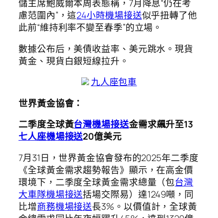
儲主席鮑威爾本周表態稱，7月降息“仍在考
慮范圍內”，這
24小時機場接送
似乎扭轉了他
此前“維持利率不變至春季”的立場。
數據公布后，美債收益率、美元跳水。現貨
黃金、現貨白銀短線拉升。
九人座包車
世界黃金協會：
二季度全球黃
台灣機場接送
金需求飆升至13
七人座機場接送
20億美元
7月31日，世界黃金協會發布的2025年二季度
《全球黃金需求趨勢報告》顯示，在高金價
環境下，二季度全球黃金需求總量（包
台灣
大車隊機場接送
括場交際易）達1249噸，同
比增
商務機場接送
長3%。以價值計，全球黃