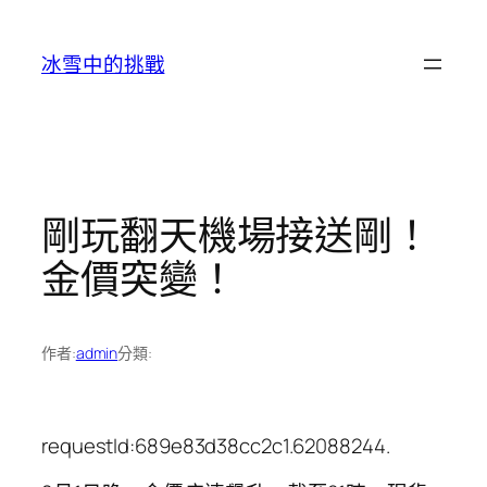
跳
至
冰雪中的挑戰
主
要
內
容
剛玩翻天機場接送剛！
金價突變！
作者:
admin
分類:
requestId:689e83d38cc2c1.62088244.