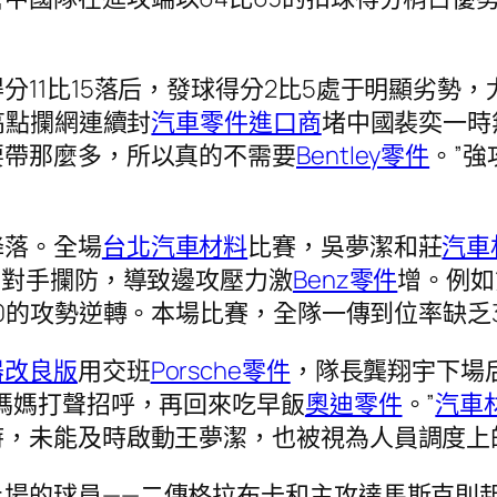
分11比15落后，發球得分2比5處于明顯劣勢
高點攔網連續封
汽車零件進口商
堵中國裴奕一時
要帶那麼多，所以真的不需要
Bentley零件
。”強
降落。全場
台北汽車材料
比賽，吳夢潔和莊
汽車
制對手攔防，導致邊攻壓力激
Benz零件
增。例如
0的攻勢逆轉。本場比賽，全隊一傳到位率缺乏3
器改良版
用交班
Porsche零件
，隊長龔翔宇下場
媽媽打聲招呼，再回來吃早飯
奧迪零件
。”
汽車
時，未能及時啟動王夢潔，也被視為人員調度上
上場的球員——二傳格拉布卡和主攻達馬斯克則