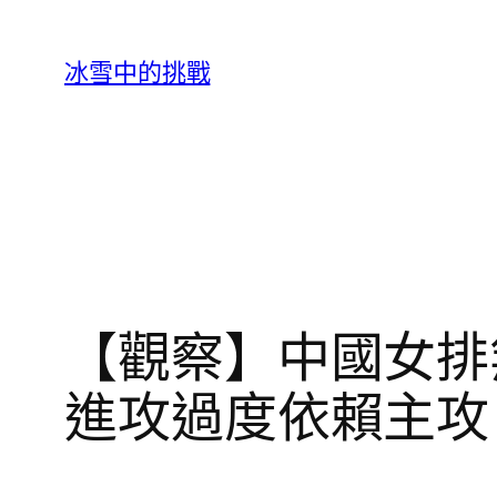
跳
至
冰雪中的挑戰
主
要
內
容
【觀察】中國女排
進攻過度依賴主攻