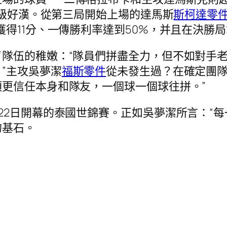
超級好漢。從第三局開始上場的達馬斯
斯柯達零
獲得11分、一傳勝利率達到50%，并且在決勝
隊伍的稚嫩：“隊員們拼盡全力，但不如對手
”主攻吳夢潔
福斯零件
從未發生過？在確定團隊
更信任本身和隊友，一個球一個球往拼。”
22日開幕的泰國世錦賽。正如吳夢潔所言：“每
的基石。