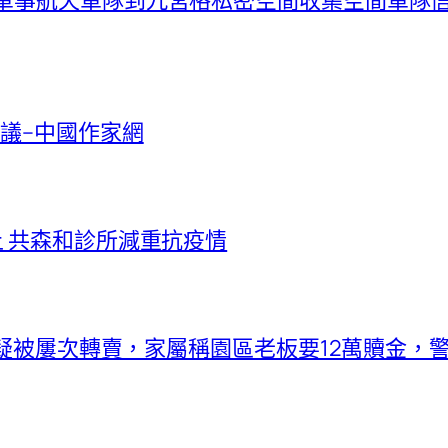
議–中國作家網
上 共森和診所減重抗疫情
境外疑被屢次轉賣，家屬稱園區老板要12萬贖金，