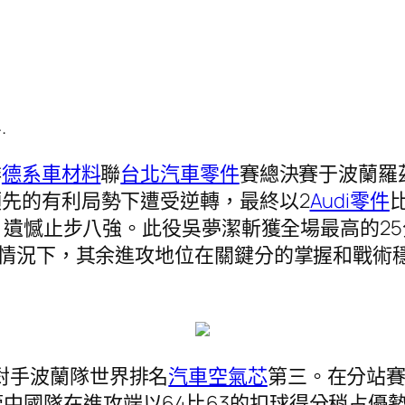
.
排
德系車材料
聯
台北汽車零件
賽總決賽于波蘭羅
領先的有利局勢下遭受逆轉，最終以2
Audi零件
比
惜敗，遺憾止步八強。此役吳夢潔斬獲全場最高的2
落的情況下，其余進攻地位在關鍵分的掌握和戰
對手波蘭隊世界排名
汽車空氣芯
第三。在分站賽
管中國隊在進攻端以64比63的扣球得分稍占優