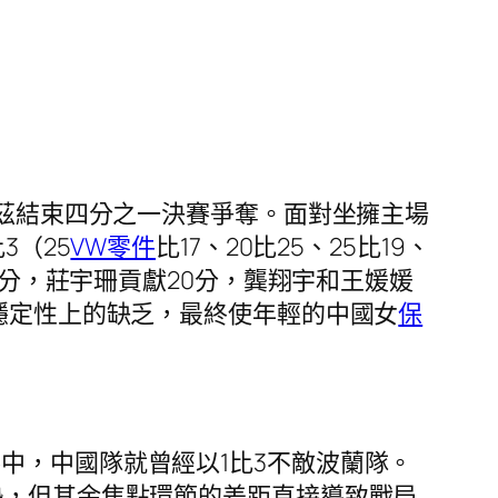
茲結束四分之一決賽爭奪。面對坐擁主場
3（25
VW零件
比17、20比25、25比19、
5分，莊宇珊貢獻20分，龔翔宇和王媛媛
術穩定性上的缺乏，最終使年輕的中國女
保
中，中國隊就曾經以1比3不敵波蘭隊。
勢，但其余焦點環節的差距直接導致戰局