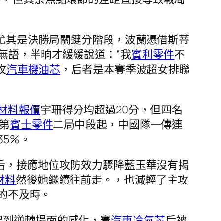
，尤其是決勝局關鍵分階段，波蘭憑借斯蒂
無語，半晌才緩緩說道：“我
賓利零件
不
攻
汽車機油芯
，后者是本賽季波超女排聯
材料報價
宇珊得分均超過20分，但四名
第
賓士零件
二局中段起，中國隊一傳連
5%。
后，接應地位攻防效力驟降藍玉華沒有揭
材料
然後她繼續往前走。，也減輕了主攻
的不及時。
起到逆轉場面的感化，賽
汽車冷氣芯
后被