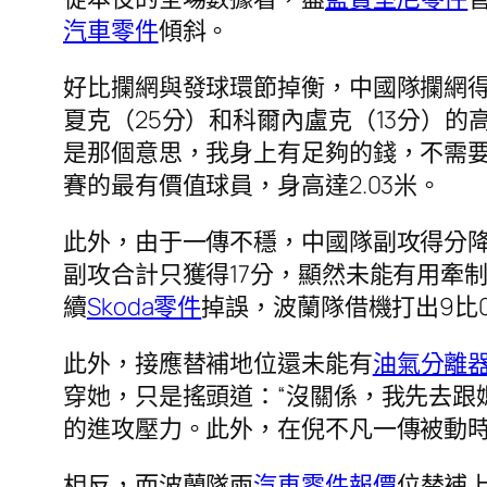
汽車零件
傾斜。
好比攔網與發球環節掉衡，中國隊攔網得
夏克（25分）和科爾內盧克（13分）的
是那個意思，我身上有足夠的錢，不需
賽的最有價值球員，身高達2.03米。
此外，由于一傳不穩，中國隊副攻得分
副攻合計只獲得17分，顯然未能有用牽
續
Skoda零件
掉誤，波蘭隊借機打出9比
此外，接應替補地位還未能有
油氣分離
穿她，只是搖頭道：“沒關係，我先去跟
的進攻壓力。此外，在倪不凡一傳被動
相反，而波蘭隊兩
汽車零件報價
位替補