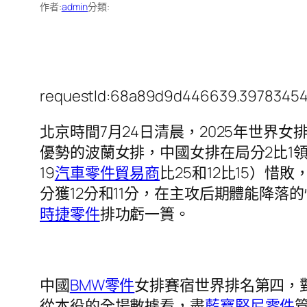
作者:
admin
分類:
requestId:68a89d9d446639.39783454
北京時間7月24日清晨，2025年世界女
優勢的波蘭女排，中國女排在局分2比1
19
汽車零件貿易商
比25和12比15）
分獲12分和11分，在主攻后期體能降
時捷零件
排功虧一簣。
中國
BMW零件
女排賽宿世界排名第四，
從本役的全場數據看，盡
藍寶堅尼零件