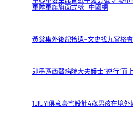
軍隊軍旗旗面式樣_中國網
黃裳集外後記拾遺–文史找九宮格會
即墨區西醫病院大夫護士“逆行”而
1JIUYI俱意豪宅設計4歲男孩在