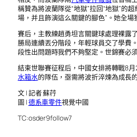
稱贊為將波蘭隊從“地獄”拉回“地獄”的
場，并且飾演這么關鍵的腳色”。她全場
賽后，主教練趙勇坦言關鍵球處理裸露了
勝局連續丟分階段，年輕球員交了學費。
段性出問題時我們不夠堅定。世錦賽必須
結束世聯賽征程后，中國女排將轉戰8月
水箱水
的隊伍，亟需將波折淬煉為成長
文 | 記者 蘇荇
圖 |
德系車零件
視覺中國
TC:osder9follow7