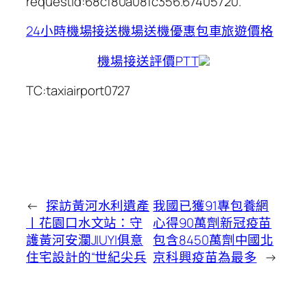
requestId:68cf80a08fc356.67405720.
24小時機場接送
機場送機優惠
包車旅遊價格
機場接送評價PTT
TC:taxiairport0727
←
探訪黃河水利遺產
我國已獲91專包養網
丨花園口水文站：守
心得90萬劑新冠疫苗
護黃河安瀾JIUYI俱意
包含8450萬劑中國北
住宅設計的“世紀尖兵
京科興疫苗為最多
→