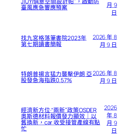
JIUYI俱意空間設計帕”，啟動防
月 9
臺風應急響應預案
日
2026 年 8
找九宮格落筆書院2023年
第七期讀書簡報
月 9 日
2026 年 8
特朗普揚言猛力襲擊伊朗 亞
股發急海指跌0.57%
月 9 日
2026
經濟新方位·“兩新”政策OSDER
年 8
奧斯德材料報價發力顯效｜以
舊換新，car 收受接管產線有點
月 9
忙
日