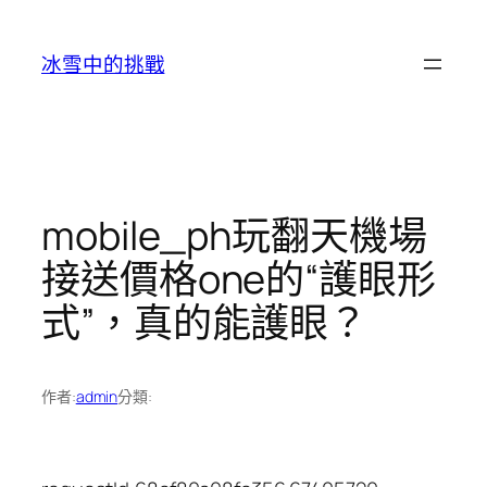
跳
至
冰雪中的挑戰
主
要
內
容
mobile_ph玩翻天機場
接送價格one的“護眼形
式”，真的能護眼？
作者:
admin
分類: