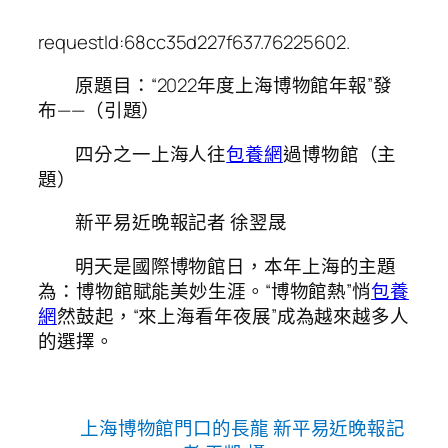
requestId:68cc35d227f637.76225602.
原題目：“2022年度上海博物館年報”發
布——（引題）
四分之一上海人往
包養網
過博物館（主
題）
新平易近晚報記者 徐翌晟
明天是國際博物館日，本年上海的主題
為：博物館賦能美妙生涯。“博物館熱”悄
包養
網
然鼓起，“來上海看年夜展”成為越來越多人
的選擇。
上海博物館門口的長龍 新平易近晚報記