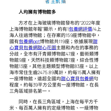
者 王凱 攝
人均擁有博物館多
方才在上海玻璃博物館發布的“2022年度
上海博物館年報”顯示，約有1
包養網評價
/4上
海人往過博物館；在存案的159座博物館中，
國有
包養網ppt
博物館共119座；依據展現
甜
心寶貝包養網
甜心花園
主題和內在的事務的
分歧，全市有汗青類博物館47座，藝術類博
物館9座，天然科技類博物館7座，綜合性博
物館13座，其他主題類型博物館83座。以上
海市常住生齒2475.89萬計，約每15萬人擁有
一座博物館，遠超全國均
甜心寶貝包養網
勻
程度。約每39平方公里有一座博物館，在長
三角區域排名第一。
同時，在長三角區域，上海在每平方千
米、每百萬人擁有的定級博物館、一級博物