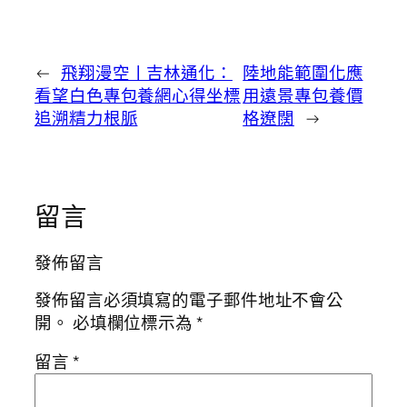
←
飛翔漫空丨吉林通化：
陸地能範圍化應
看望白色專包養網心得坐標
用遠景專包養價
追溯精力根脈
格遼闊
→
留言
發佈留言
發佈留言必須填寫的電子郵件地址不會公
開。
必填欄位標示為
*
留言
*