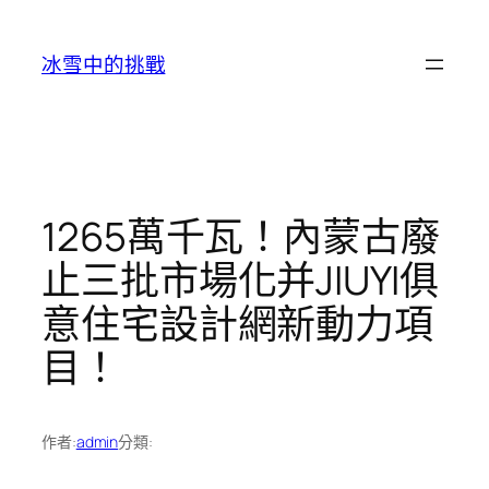
跳
至
冰雪中的挑戰
主
要
內
容
1265萬千瓦！內蒙古廢
止三批市場化并JIUYI俱
意住宅設計網新動力項
目！
作者:
admin
分類: