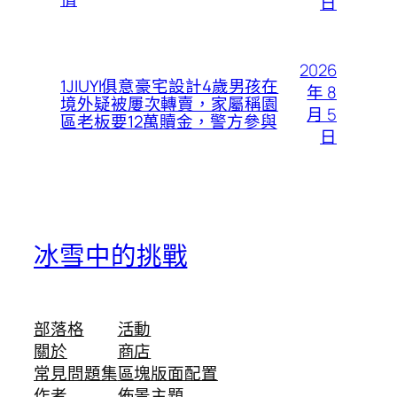
日
2026
1JIUYI俱意豪宅設計4歲男孩在
年 8
境外疑被屢次轉賣，家屬稱園
月 5
區老板要12萬贖金，警方參與
日
冰雪中的挑戰
部落格
活動
關於
商店
常見問題集
區塊版面配置
作者
佈景主題