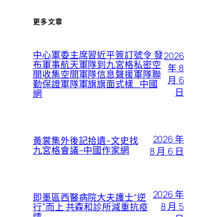
更多文章
中心軍委主席習近平簽訂號令 發
2026
布軍事航天軍隊到九宮格私密空
年 8
間收集空間軍隊信息聲援軍隊聯
月 6
勤保證軍隊軍旗旗面式樣_中國
日
網
2026 年
黃裳集外後記拾遺–文史找
九宮格會議–中國作家網
8 月 6 日
2026 年
即墨區西醫病院大夫護士“逆
8 月 5
行”而上 共森和診所減重抗疫
情