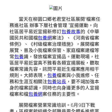
當天在柳園口鄉老君堂社區展開“檔案任
務進社區 辦事下層社會管理 ”宣揚運動，向
社區居平易近宣揚新修訂
包養故事
的《中華
國民共和國檔
包養網
案法》、《河南省檔案
條例》、《村級檔案治理措施》，展開檔案
展覽、普及小我檔案保管、家庭檔案建檔等
常
包養
識，發放檔案宣揚品。運動現場，社
區居平易近當真不雅看各類宣揚展板，聽取
檔案常識先容，訊問平易近生檔案應用相干
規則。大師表現，
包養
檔案與小我進修、任
務和生涯互相關注
包養站長
，要不竭加強本
身的檔案認識，同時也向身邊更多的人宣揚
檔案和檔
包養網
案任務的主要性。
展開檔案營業常識培訓。6月9日下戰
書，區檔案館組織全部職員周全體系進修黨