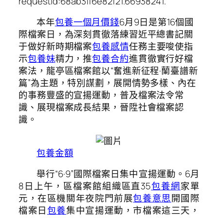
requestId:68ab3ff6e82f21.66938241.
本年
包養一個月價錢
6月9日是第16個國
際檔案日，為深刻貫徹落練習近平總書記關
于做好新時期檔案
包養感情
任務主要唆使指
示
包養妹
精力，推
包養合約
進貫徹實行好檔
案法，龍亭區檔案館以“奮進新征程·蘭臺譜新
篇”為主題，特別謀劃，展開情勢多樣、內在
的事務豐盛的宣揚運動，普及檔案法令常
識、展現檔案成長結果，晉陞社會檔案認
識。
包養金額
舉行“6·9”國際檔案日集中宣揚運動。
6月
8日上午，區檔案館組織區直35
包養網
家單
元，在區機關年夜院門前展
包養意思
開國際
檔案日
包養
集中宣揚運動，市檔案這三天，