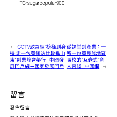
TC:sugarpopular900
←
CCTV致富經”榜樣到身
從課堂到產業：一
邊 走一包養網站比較進山
所一包養民族地區
東”創業峰會舉行_中國發
職校的“互嵌式”育
展門戶網－國家發展門戶
人實踐_中國網
→
留言
發佈留言