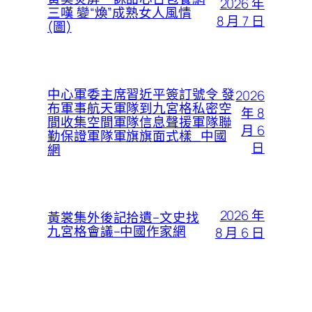
2026 年
三嘆 變“煥”成熟女人風情
8 月 7 日
(圖)
中心軍委主席習近平簽訂號令 發
2026
布軍事航天軍隊到九宮格私密空
年 8
間收集空間軍隊信息聲援軍隊聯
月 6
勤保證軍隊軍旗旗面式樣_中國
日
網
2026 年
黃裳集外後記拾遺–文史找
九宮格會議–中國作家網
8 月 6 日