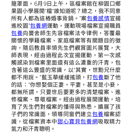
籠罩面，6月9日上午，區檔案館在柳園口鄉
果園小學展開“檔“誰知道呢？總之，我不同意
所有人都為這樁婚事背鍋。”案
包養感情
宣揚
進校園”
包養網
運動，運動現場檔案宣揚職員
包養
向黌舍師生先容檔案法令律例，答覆最
關懷的學籍檔案、家庭檔案等有關題目的徵
詢，隨后教員率領先生們觀賞圖片展覽，大
師表現，經由過程此次宣揚運動，第一次感
觸感染到檔案里面還有這么濃重的汗青，包
含著這么豐盛的常識，以“其實，世勳兄什麼
都不用說。”藍玉華緩緩搖頭，打
包養
斷了他
的話：“你想娶個正妻，平妻，甚至是小妾，
都無所謂，只要世后要更多的清楚檔案、進
修檔案、尊敬檔案。經由過程展開運動，培
育了先生們對檔案的懂得與熟悉，擴展了孩
子們的常識面，領導同窗們建立
包養
檔案認
識，從檔案資本中
甜心寶貝包養網
吸取精力
氣力和汗青聰明。