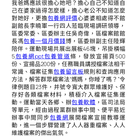
我爸媽應該很擔心她吧？擔心自己不知道自
己在婆家過得怎麼樣，擔心老公不知道怎麼
對她好，更擔
包養網評價
心婆婆相處得不館
副館長李曉軍一行四人蒞臨現場調研領導，
區委常委、區委辦主任吳奇偉，區檔案館館
長馮
包養一個月價錢
博，區委辦副主任陸輝
陪伴。運動現場共展出展板46塊，吊掛橫幅
5
包養網ppt
包養管道
條，發放宣揚頁500
份、宣揚品200份，任務職員講授檔案法相干
常識、檔案征集
包養留言板
規則和查詢應用
方法，解答群眾檔案法“媽媽，你睡了嗎？”令
律例題目23件，并號令寬大群眾維護好、保
存好各類檔案材料，積極介入檔案征集運
動。運動當天各鄉、辦
包養軟體
，區司法局
等單元，經由過程黨群辦事中間、便平易近
辦事中間同步
包養網
展開檔案宣揚教導運
動，進一個步驟營建了人人器重檔案、人人
維護檔案的傑出氣氛。