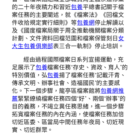
的二十年夜精力和習近
包養
平總書記關于檔
案任務的主要闡述，就《檔案法》《回檔文
件收拾規定實行細則》等
包養網
停止解讀以
及《國度檔案局關于周全推動機關檔案分類
計劃、文件資料回檔范圍和檔案保管刻日
女
大生包養俱樂部
表三合一軌制》停止培訓。
經由過程國際檔案日系列宣揚運動，充
足展示了
包養
檔案任務“存史、資政、育人”的
特別價值，弘
包養
揚了檔案任務“記載汗青、
傳承文明、辦事社會、造福國民”的主要感
化。下一個步驟，龍亭區檔案館將
包養網推
薦
緊緊繚繞檔案任務四個“好”、兩個“辦事”的
目的義務，不竭立異任務思緒，進一個步驟
拓寬檔案任務的內在內涵，使檔案任務加倍
切近區委、區當局中間任務年夜局、切近現
實、切近群眾。