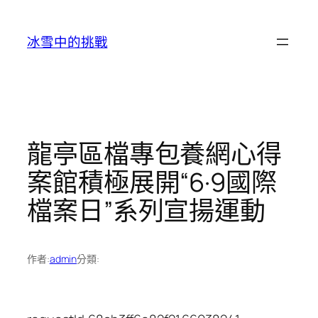
跳
至
冰雪中的挑戰
主
要
內
容
龍亭區檔專包養網心得
案館積極展開“6·9國際
檔案日”系列宣揚運動
作者:
admin
分類: