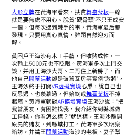
人形立牌
在黃海軍看來，扶貧
舞臺背板
一線
就是要無處不用心。脫貧“硬骨頭”不只王成安
一個，但每次遇到棘手的事，黃海軍最后都
發現，只要用真心真情，難題自然迎刃而
解。
貧困戶王海沙有木工手藝，但嗜賭成性，一
次輸上5000元也不眨眼。黃海軍多次上門交
談，并用王海沙大哥、二哥住上新房子，而
他自己
開幕活動
卻是破舊瓦房等實例“激將”，
王海沙終于打開
VR虛擬實境
心扉，說自己也
反思過、也羨慕過，但始終戒
舞臺背板
不掉
賭癮。黃海軍就對
AR擴增實境
王海沙說：“把
我當朋友，有困難找我，我介紹你到縣城做
工掙錢，你看怎么樣？”就這樣，王海沙離開
原先的賭友，到縣城打工。黃海軍多次明察
暗訪，并請王
開幕活動
海沙的老板、妻子幫