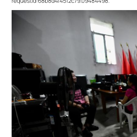
requestId:68b8d4f45f2c79.09484498.