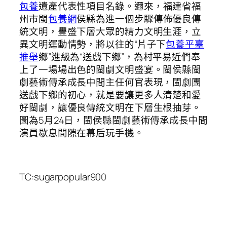
包養
遺產代表性項目名錄。邇來，福建省福
州市閩
包養網
侯縣為進一個步驟傳佈優良傳
統文明，豐盛下層大眾的精力文明生涯，立
異文明運動情勢，將以往的“片子下
包養平臺
推舉
鄉”進級為“送戲下鄉”，為村平易近們奉
上了一場場出色的閩劇文明盛宴。閩侯縣閩
劇藝術傳承成長中間主任何官表現，閩劇團
送戲下鄉的初心，就是要讓更多人清楚和愛
好閩劇，讓優良傳統文明在下層生根抽芽。
圖為5月24日，閩侯縣閩劇藝術傳承成長中間
演員歇息間隙在幕后玩手機。
TC:sugarpopular900