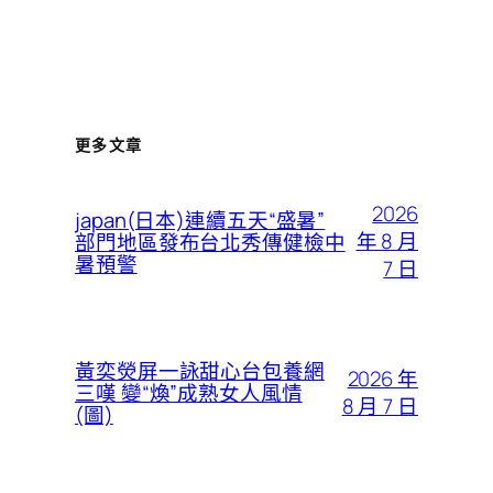
更多文章
2026
japan(日本)連續五天“盛暑”
年 8 月
部門地區發布台北秀傳健檢中
暑預警
7 日
黃奕熒屏一詠甜心台包養網
2026 年
三嘆 變“煥”成熟女人風情
8 月 7 日
(圖)