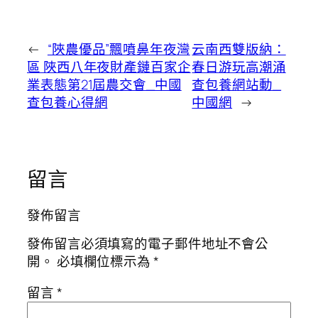
←
“陜農優品”飄噴鼻年夜灣
云南西雙版納：
區 陜西八年夜財產鏈百家企
春日游玩高潮涌
業表態第21屆農交會_中國
查包養網站動_
查包養心得網
中國網
→
留言
發佈留言
發佈留言必須填寫的電子郵件地址不會公
開。
必填欄位標示為
*
留言
*