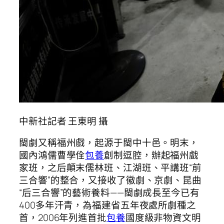
中新社記者 王東明 攝
閩劇又稱福州戲，起源于閩中十邑。明末，
國內鴻儒曹學佺
包養
創制逗腔，辦起福州戲
家班，之后顛末儒林班、江湖班、平講班“前
三合響”的整合，又接收了徽劇、京劇、昆曲
“后三合響”的藝術養料——閩劇成長至今已有
400多年汗青，為福建省五年夜處所劇種之
首，2006年列進首批
包養
國度級非物資文明