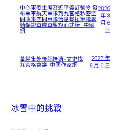
中心軍委主席習近平簽訂號令 發
2026
布軍事航天軍隊到九宮格私密空
年 8
間收集空間軍隊信息聲援軍隊聯
月 6
勤保證軍隊軍旗旗面式樣_中國
日
網
2026 年
黃裳集外後記拾遺–文史找
九宮格會議–中國作家網
8 月 6 日
冰雪中的挑戰