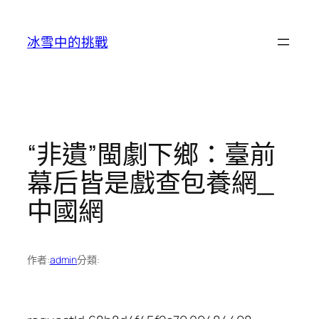
跳
至
冰雪中的挑戰
主
要
內
容
“非遺”閩劇下鄉：臺前
幕后皆是戲查包養網_
中國網
作者:
admin
分類: