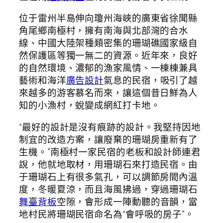
位于雷州半島伸向瓊州海峽的廣東省徐聞縣
角尾鄉南極村，擁有南海與北部灣的合水
線、中國大陸架種類密集的珊瑚礁國家級自
然保護區等獨一無二的資源。近年來，良好
的自然環境、濃郁的漁家風情、一棟棟兼具
藝術和海洋
廣告設計
氣息的民宿，吸引了越
來越多的游客慕名而來，讓這個昔日鮮為人
知的小漁村，蛻變成網紅打卡地。
“最好的設計是沒有痕跡的設計。我堅持因地
制宜的改造方案，讓廢棄的珊瑚房重新有了
生機。”南極村一家民宿的老板和設計師連君
說，他就地取材，用珊瑚石來打造民宿。由
于珊瑚石上有很多氣孔，可以調節房間內溫
度，冬暖夏涼，而且海風拂過，穿過珊瑚石
舞臺背板
空隙，會形成一陣動聽的音韻，當
地村民將珊瑚民宿命名為“會呼吸的房子”。