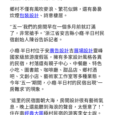
鄉村不僅有風吹麥浪、繁花似錦，還有裊裊
炊煙
包裝設計
、詩意棲居。
“‘五一’我們的房間早在一個多月前就訂滿
了，非常搶手。”浙江省安吉縣小癮·半日村民
宿創始人陳谷告訴記者。
小癮·半日村位于安
廣告設計
吉
展場設計
靈峰
國家級旅游度假區，擁有多家設計風格各異
的民宿，村落還有親子中心、中餐廳、特色
小吃、圖書館、咖啡廳、甜品店、鄉村酒
吧、文創小店、藝術家工作室等多種業態。
今年“五一”期間，小癮·半日村的民宿出現“一
房難求”的現象。
“這里的民宿面朝大海，房間設計很有藝術氣
息，晚上還能聽到海浪的聲音，太愜意了！”
住在南
經典大圖
極村民宿的游客李女士說。