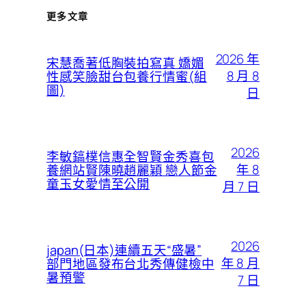
更多文章
2026 年
宋慧喬著低胸裝拍寫真 嬌媚
8 月 8
性感笑臉甜台包養行情蜜(組
圖)
日
2026
李敏鎬樸信惠全智賢金秀喜包
年 8
養網站賢陳曉趙麗穎 戀人節金
童玉女愛情至公開
月 7 日
2026
japan(日本)連續五天“盛暑”
年 8 月
部門地區發布台北秀傳健檢中
暑預警
7 日