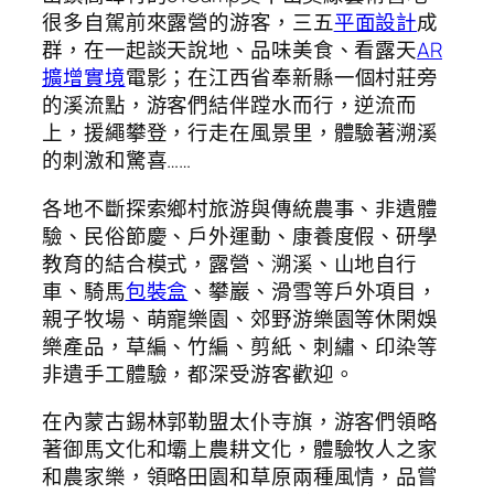
很多自駕前來露營的游客，三五
平面設計
成
群，在一起談天說地、品味美食、看露天
AR
擴增實境
電影；在江西省奉新縣一個村莊旁
的溪流點，游客們結伴蹚水而行，逆流而
上，援繩攀登，行走在風景里，體驗著溯溪
的刺激和驚喜……
各地不斷探索鄉村旅游與傳統農事、非遺體
驗、民俗節慶、戶外運動、康養度假、研學
教育的結合模式，露營、溯溪、山地自行
車、騎馬
包裝盒
、攀巖、滑雪等戶外項目，
親子牧場、萌寵樂園、郊野游樂園等休閑娛
樂產品，草編、竹編、剪紙、刺繡、印染等
非遺手工體驗，都深受游客歡迎。
在內蒙古錫林郭勒盟太仆寺旗，游客們領略
著御馬文化和壩上農耕文化，體驗牧人之家
和農家樂，領略田園和草原兩種風情，品嘗