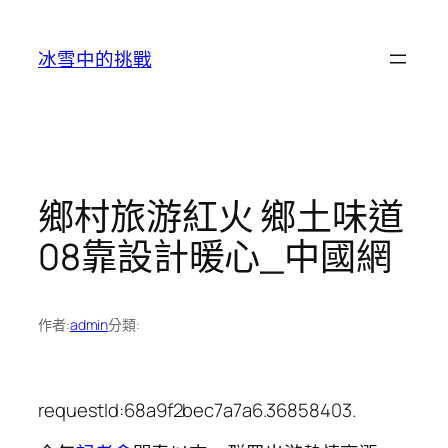
跳
至
冰雪中的挑戰
主
要
內
容
鄉村旅游紅火 鄉土味道
08靠設計暖心_中國網
作者:
admin
分類:
requestId:68a9f2bec7a7a6.36858403.