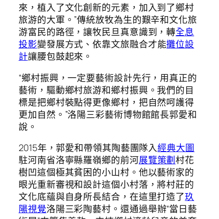
來，植入了文化創新的元素，加入到了鄉村
旅游的大軍。”傳統放牧為生的艱辛和文化旅
游富民的路徑，讓牧民旦真意識到，轉
全息
投影
變發展方式、依靠文旅融合才能
攤位設
計
讓腰包鼓起來。
“鄉村振興，一定要藝術設計先行，用真正的
藝術，驅動鄉村旅游和鄉村振興。我們的目
標是把鄉村裝點得更像鄉村，把自然呵護得
更加自然。”洛陽三彩藝術博物館館長郭愛和
說。
2015年，郭愛和帶領其陶藝團隊入
經典大圖
駐河南省洛寧縣羅嶺鄉的前河
展覽策劃
村花
樹凹這個極其貧困的小山村。他以藝術家的
眼光重新審視和設計這個小村落，將村莊的
文化底蘊與自身所長結合，在這里打造了
玖
陽視覺
洛陽三彩陶藝村。還通過舉辦“當日藝