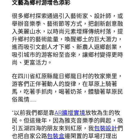
文藝為鄉村游增色添彩
很多鄉村探索通過引入藝術家、設計師，或
舉辦音樂季、藝術節等方式，把創新創意融
入美麗山水，以時尚元素增輝傳統村落，提
升鄉村的藝術能量，喚醒鄉土的巨大潛力，
進而吸引文創人才下鄉、新農人返鄉創業，
吸引城市的游客紛至沓來，讓鄉村變得更時
尚、更富活力。
在四川省紅原縣龍日鄉龍日村的牧家樂里，
游客們正伴著動人的旋律，在草原上騎著
馬，吃著手抓肉，喝著奶茶，體驗著草原民
俗風情……
“以前我們都是靠
AR擴增實境
放牧為生的牧
民。但這幾年，因為雅克音樂季的興起，吸
引五湖四海的朋友來到紅原，我
包裝設計
們
也把自家公路
包裝盒
邊閑置的草場打理出