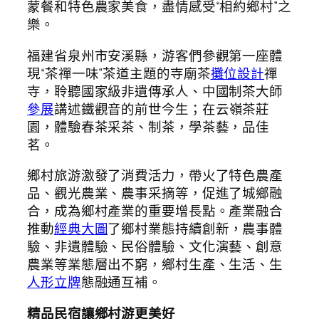
蒙餐和特色農家美食，盡情感受“相約鄉村”之
樂。
福建省泉州市安溪縣，游客們參觀第一座體
現“茶禪一味”茶道主題的寺廟茶
攤位設計
禪
寺，聆聽國家級非遺傳承人、中國制茶大師
參展
講述鐵觀音的前世今生；在云嶺茶莊
園，體驗春茶采茶、制茶，學茶藝，品佳
茗。
鄉村旅游激發了消費活力，帶火了特色農產
品、觀光農業、農事采摘等，促進了城鄉融
合，成為鄉村產業的重要增長點。產業融合
推動
經典大圖
了鄉村業態持續創新，農事體
驗、非遺體驗、民俗體驗、文化演藝、創意
農業等業態層出不窮，鄉村生產、生活、生
人形立牌
態融通互補。
精品民宿讓鄉村游更美好