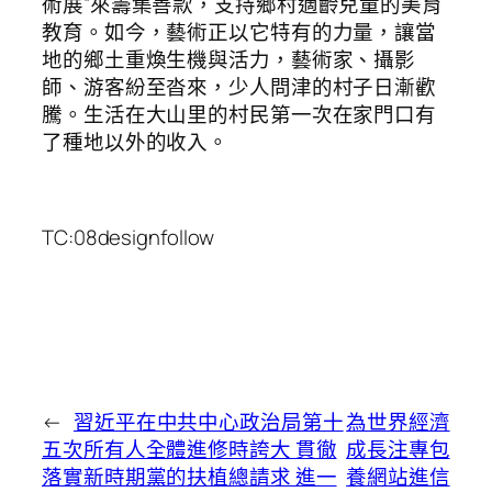
術展”來籌集善款，支持鄉村適齡兒童的美育
教育。如今，藝術正以它特有的力量，讓當
地的鄉土重煥生機與活力，藝術家、攝影
師、游客紛至沓來，少人問津的村子日漸歡
騰。生活在大山里的村民第一次在家門口有
了種地以外的收入。
TC:08designfollow
←
習近平在中共中心政治局第十
為世界經濟
五次所有人全體進修時誇大 貫徹
成長注專包
落實新時期黨的扶植總請求 進一
養網站進信