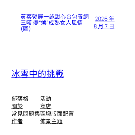
黃奕熒屏一詠甜心台包養網
2026 年
三嘆 變“煥”成熟女人風情
8 月 7 日
(圖)
冰雪中的挑戰
部落格
活動
關於
商店
常見問題集
區塊版面配置
作者
佈景主題