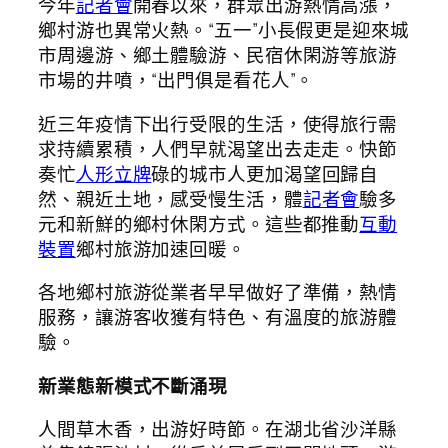
今年
記者會
開春以來，群眾出游熱情高漲，
鄉村游也異常火熱。“五一”小長假更是迎來城
市周邊游、鄉土體驗游、民宿休閑游等旅游
市場的井噴，“出門俱是看花人”。
近三年疫情下出行受限的生活，使得旅行需
求持續累積，人們早就渴望出去走走。快節
奏忙
人形立牌
碌的城市人更加渴望回歸自
然、親近土地，感受慢生活，體
記者會
驗多
元和新鮮的鄉村休閑方式。這些都推動
互動
裝置
鄉村旅游加速回暖。
各地鄉村旅游從業者早早做好了準備，熱情
服務，讓游客收獲有特色、有溫度的旅游體
驗。
新業態新模式不斷涌現
人間草木香，出游好時節。在湖北省沙洋縣