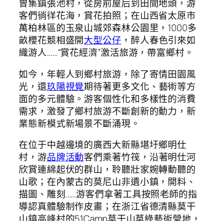
曾集鎮張池村，從房前屋后到田間地頭，游
客們徜徉花海，賞花拍照；在山西省太原市
萬柏林區的玉泉山城郊森林公園里，1000多
畝櫻花競相盛開
大型公仔
，醉人春色引來如
織游人……“賞花經濟”激活旅游，帶富鄉村。
如今，年輕人到鄉村旅游，除了寄情田園風
光，還
玖陽視覺
期待著更多文化、藝術等方
面的多元體驗。游客個性化和多樣性的消費
需求，激發了鄉村旅游不斷創新的動力，新
業態新模式新場景不斷涌現。
在位于中越邊境的廣西大新縣堪圩鄉明仕
村，游
品牌活動
客們乘著竹筏，沿著明仕河
欣賞連綿起伏的群山，聆聽壯家婉轉動聽的
山歌；在內蒙古的莫尼山非遺小鎮，開料、
描圖、雕刻……游客們拿著工具按照老師的指
導認真體驗制作皮畫；在浙江省德清縣莫干
山鎮高峰村的51Camp莫干山莫綠藝術營地，