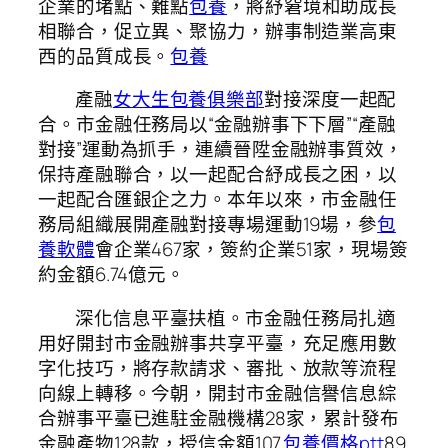
企業的堵點、難點
包養
，將紓窘境和助成長
相聯合，促立異、聚協力，辦事制造業高東
西的品質成長。
包養
產融
女大生包養俱樂部
對接深度一起配
合。市金融任務局以“金融辦事下下層”“產融
對接”運動為抓手，連續晉陞金融辦事質效，
保持產融聯合，以一起配合紓成長之困，以
一起配合匯銀企之力。本年以來，市金融任
務局組織展開產融對接專場運動19場，參
包
養軟體
會企業467家，簽約企業51家，現場簽
約金額6.74億元。
深化信息平臺扶植。市金融任務局扎適
用好開封市金融辦事共享平臺，充足應用數
字化技巧，將存款請求、審批、放款等流程
向線上轉移。今朝，開封市金融信譽信息綜
合辦事平臺已進駐金融機構28家，累計發布
金融產物128款，授信金額107.
包養價格ptt
89