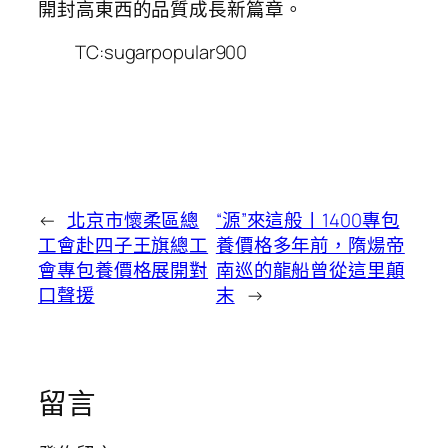
開封高東西的品質成長新篇章。
TC:sugarpopular900
←
北京市懷柔區總
“源”來這般丨1400專包
工會赴四子王旗總工
養價格多年前，隋煬帝
會專包養價格展開對
南巡的龍船曾從這里顛
口聲援
末
→
留言