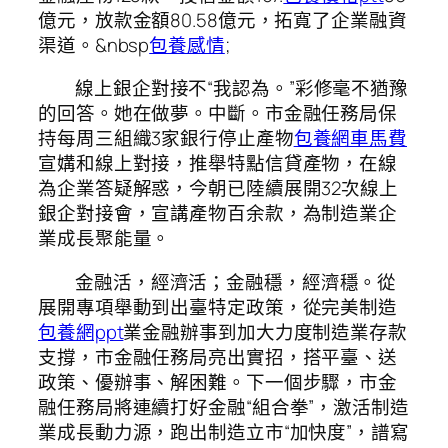
億元，放款金額80.58億元，拓寬了企業融資
渠道。&nbsp
包養感情
;
線上銀企對接不“我認為。”彩修毫不猶豫
的回答。她在做夢。中斷。市金融任務局保
持每周三組織3家銀行停止產物
包養網車馬費
宣媾和線上對接，推舉特點信貸產物，在線
為企業答疑解惑，今朝已陸續展開32次線上
銀企對接會，宣講產物百余款，為制造業企
業成長聚能量。
金融活，經濟活；金融穩，經濟穩。從
展開專項舉動到出臺特定政策，從完美制造
包養網ppt
業金融辦事到加大力度制造業存款
支撐，市金融任務局亮出實招，搭平臺、送
政策、優辦事、解困難。下一個步驟，市金
融任務局將連續打好金融“組合拳”，激活制造
業成長動力源，跑出制造立市“加快度”，譜寫