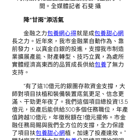
間。
全媒體記者 石斐 攝
降“甘雨”添活氣
金融之力
包養網心得
就是成
包養甜心網
長之力。近年來，我市金融業自動作為、靠
前發力，以真金白銀的投進，支撐我市制造
業擴展產能、財產轉型、技巧立異，為處所
實體經濟高東西的品質成長供給
包養
了無力
支持。
“有了這10億元的銀團存款資金支撐，大
師對項目扶植和裝備裝置底氣更足、信念更
滿、干勁更年夜了。我們這個項目總投資13.5
億元，投產后能供給300多個任務職位，年產
值跨越10億元，年徵稅額在1億元擺佈。市金
融任務局賜與我們全方位的支撐，全力保證
了項目扶
包養甜心網
植，加速了投產達效。”