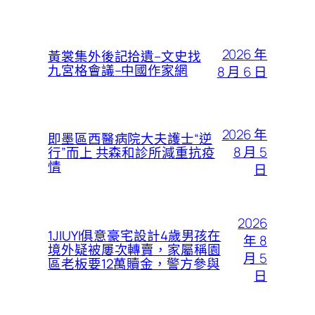
2026 年
黃裳集外後記拾遺–文史找
九宮格會議–中國作家網
8 月 6 日
2026 年
即墨區西醫病院大夫護士“逆
8 月 5
行”而上 共森和診所減重抗疫
情
日
2026
1JIUYI俱意豪宅設計4歲男孩在
年 8
境外疑被屢次轉賣，家屬稱園
月 5
區老板要12萬贖金，警方參與
日