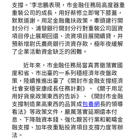
支撐。”李忠鵬表現，市金融任務局高度器重
重裝公司的成長，用好蔡修立即彎下膝蓋，
默默道謝。用足金融攙扶政策，牽頭建行開
封分行、浦發銀行開封分行對重裝公司固資
項目停止展期回還、流資項目展開續貸，并
預新增尉氏農商銀行流資存款，極年夜緩解
了企業活動資金缺乏的困難。
近年來，市金融任務局當真貫徹落實國
度和省、市出臺的一系列穩經濟年夜盤政
策，陸續推進出臺了《開封市金融支撐經濟
社會安穩安康成長任務計劃》、《關于用足
用好貨泉政策東西的告訴》、《開封市金融
支撐制造業高東西的品質成
包養網
長的領導
看法》等政策文件，嚴厲落實延期還本付
息、下降融資本錢、強化艱苦行業和範疇金
融支撐、加年夜重點投資項目支撐力度等辦
法。