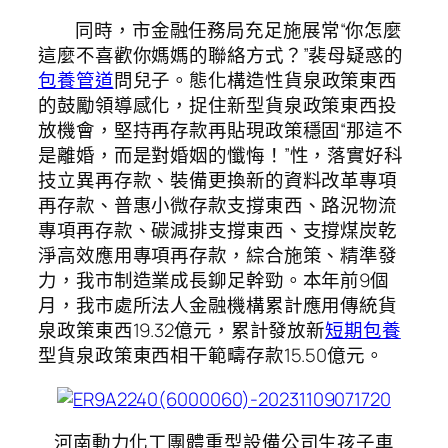
同時，市金融任務局充足施展常“你怎麼
這麼不喜歡你媽媽的聯絡方式？”裴母疑惑的
包養管道
問兒子。態化構造性貨泉政策東西
的鼓勵領導感化，捉住新型貨泉政策東西投
放機會，堅持再存款再貼現政策穩固“那這不
是離婚，而是對​​婚姻的懺悔！”性，落實好科
技立異再存款、裝備更換新的資料改革專項
再存款、普惠小微存款支撐東西、路況物流
專項再存款、碳減排支撐東西、支撐煤炭乾
淨高效應用專項再存款，綜合施策、精準發
力，我市制造業成長鉚足幹勁。本年前9個
月，我市處所法人金融機構累計應用傳統貨
泉政策東西19.32億元，累計發放新
短期包養
型貨泉政策東西相干範疇存款15.50億元。
河南動力化工團體重型設備公司生孩子車