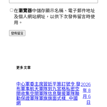
在
瀏覽器
中儲存顯示名稱、電子郵件地址
及個人網站網址，以供下次發佈留言時使
用。
更多文章
中心軍委主席習近平簽訂號令 發
2026
布軍事航天軍隊到九宮格私密空
年 8
間收集空間軍隊信息聲援軍隊聯
月 6
勤保證軍隊軍旗旗面式樣_中國
日
網