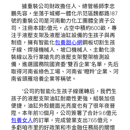
據重裝公司財政擔任人、總管帳師李忠
鵬先容，坐落于城鄉一體化示范區魏都路187
號的重裝公司是河南動力化工團體全資子公
司，注冊本錢5億元，占空中積約600畝，專
注于液壓支架及液壓油缸設備的生孩子與再
制造，擁有智能化
包養甜心網
鋼板切割生孩
子線、焊接機械人、坡口機械人、主動化涂
裝線以及行業搶先的液壓支架整架檢測設
備，進選國務院國資委“雙百企業”名單，先后
取得河南省綠色工場、河南省“瞪羚”企業、河
南省頭雁培養企業等稱號。
“公司的智能化生孩子線運轉后，我們生
孩子的液壓支架油缸耐磨性更強，組裝加倍
便捷，油缸外殼鏡面光亮度也有了很年夜晉
陞。本年前10個月，公司簽署了合計9.6億元
包養女人
的訂單，完成營業支出7.65億元，
多虧咱市里的好政策和市金融任務局的關懷