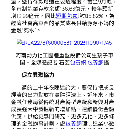
量，堅持存款增速在公道程度。截至9月底，
全市制造業存款余額136.63億元，較年頭新
增12.99億元，同比
短期包養
增加5.82%，為
經濟社會高東西的品質成長供給源源不竭的
金融“死水”。
河南動力化工團體重型設備公司生孩子車
間。
全媒體記者 石斐
包養網
包養網
攝
促立異聚協力
黨的二十年夜陳述誇大，要保持把成長
經濟的出力點放在實體經濟上。近年來，市
金融任務局從傳統財產轉型進級和新興財產
成長強大中發掘新的增加點，連續優化金融
供應，供給更專門研究、更多元化、更多條
理的金融辦事計劃，處
包養網
理制造業小微