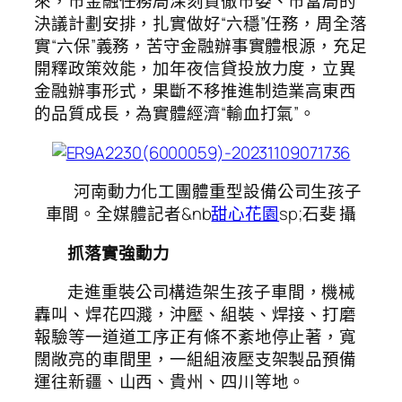
來，市金融任務局深刻貫徹市委、市當局的
決議計劃安排，扎實做好“六穩”任務，周全落
實“六保”義務，苦守金融辦事實體根源，充足
開釋政策效能，加年夜信貸投放力度，立異
金融辦事形式，果斷不移推進制造業高東西
的品質成長，為實體經濟“輸血打氣”。
河南動力化工團體重型設備公司生孩子
車間。全媒體記者&nb
甜心花園
sp;石斐 攝
抓落實強動力
走進重裝公司構造架生孩子車間，機械
轟叫、焊花四濺，沖壓、組裝、焊接、打磨
報驗等一道道工序正有條不紊地停止著，寬
闊敞亮的車間里，一組組液壓支架製品預備
運往新疆、山西、貴州、四川等地。