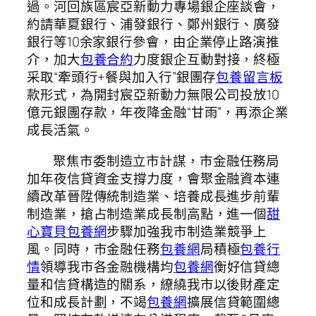
過。河回族區宸亞新動力專場銀企座談會，
約請華夏銀行、浦發銀行、鄭州銀行、廣發
銀行等10余家銀行參會，由企業停止路演推
介，加大
包養合約
力度銀企互動對接，終極
采取“牽頭行+餐與加入行”銀團存
包養留言板
款形式，為開封宸亞新動力無限公司投放10
億元銀團存款，年夜降金融“甘雨”，再添企業
成長活氣。
聚焦市委制造立市計謀，市金融任務局
加年夜信貸資金支撐力度，會聚金融資本連
續改革晉陞傳統制造業、培養成長進步前輩
制造業，搶占制造業成長制高點，進一個
甜
心寶貝包養網
步驟加強我市制造業競爭上
風。同時，市金融任務
包養網
局積極
包養行
情
領導我市各金融機構均
包養網
衡好信貸總
量和信貸構造的關系，繚繞我市以後財產定
位和成長計劃，不竭
包養網
擴展信貸範圍總