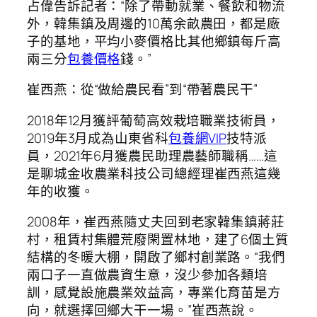
占偉告訴記者：“除了帶動就業、餐飲和物流
外，韓集鎮及周邊的10萬余畝農田，都是廠
子的基地，平均小麥價格比其他鄉鎮每斤高
兩三分
包養價格
錢。”
崔西燕：從“做給農民看”到“帶著農民干”
2018年12月獲評葡萄高效栽培職業技術員，
2019年3月成為山東省科
包養網VIP
技特派
員，2021年6月獲農民助理農藝師職稱……這
是聊城金收農業科技公司總經理崔西燕這幾
年的收獲。
2008年，崔西燕隨丈夫回到老家韓集鎮蔣莊
村，租賃村集體荒廢閑置林地，建了6個土質
結構的冬暖大棚，開啟了鄉村創業路。“我們
兩口子一直做農資生意，沒少參加各類培
訓，感覺設施農業效益高，專業化育苗是方
向，就選擇回鄉大干一場。”崔西燕說。