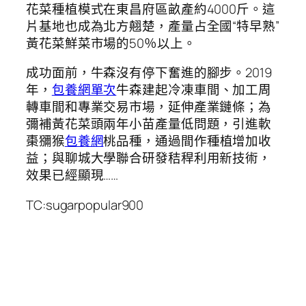
花菜種植模式在東昌府區畝產約4000斤。這
片基地也成為北方翹楚，產量占全國“特早熟”
黃花菜鮮菜市場的50％以上。
成功面前，牛森沒有停下奮進的腳步。2019
年，
包養網單次
牛森建起冷凍車間、加工周
轉車間和專業交易市場，延伸產業鏈條；為
彌補黃花菜頭兩年小苗產量低問題，引進軟
棗獼猴
包養網
桃品種，通過間作種植增加收
益；與聊城大學聯合研發秸稈利用新技術，
效果已經顯現……
TC:sugarpopular900