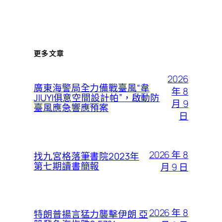
更多文章
2026
廣東海警局全力備戰臺風“韋
年 8
JIUYI俱意空間設計帕”，啟動防
月 9
臺風應急響應預案
日
2026 年 8
找九宮格落筆書院2023年
第七期讀書簡報
月 9 日
2026 年 8
特朗普揚言猛力襲擊伊朗 亞