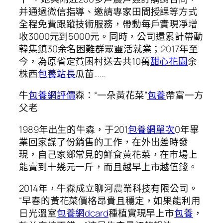
并通過微信指導、邀請專家田間授課等方式
全程免費跟蹤技術服務，帶動每戶實現凈增
收3000元到5000元。同時，公司還累計帶動
韓集鎮30余名困難群眾靈活就業；2017年至
今，為原省定貧困村送去共10萬
甜心花園
余
株西
包養站長
瓜苗……
牛
包養網評價
森：“一朵黃花菜”
包養
帶富一方
父老
1989年出生的牛森，于201
包養網單次
0年畢
業回家謀了份銷售的工作，在外出差時發
現，自己家鄉常見的鮮食黃花菜，在市場上
能賣到十幾元一斤，而且越早上市越值錢。
2014年，牛森成立聊河農業科技有限公司。
“早春的黃花菜價格昂貴且穩定，如果能利用
日光溫室
包養網dcard
種植實現早上市
包養
，