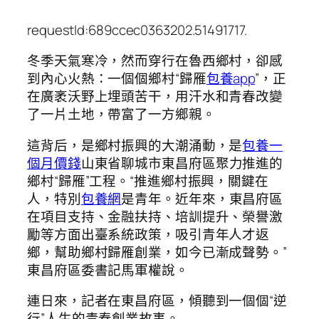
requestId:689ccec0363202.51491717.
冬季天氣寒冷，然而穿行在魯西鄉村，卻感
到內心火熱：一個個鄉村“歸雁
包養app
”，正
在廣袤沃野上埋頭苦干，用汗水和青春改變
了一片土地，帶富了一方鄉親。
這背后，是鄉村振興的大潮涌動，是
包養一
個月價錢
山東省聊城市東昌府區聚力推進的
鄉村“歸雁”工程。“推進鄉村振興，關鍵在
人，特別
包養網
是青年。近年來，東昌府區
在項目支持、金融扶持、培訓提升、榮譽激
勵等方面出臺系統政策，吸引青年人才返
鄉，幫助鄉村歸雁創業，如今已漸成聲勢。”
東昌府區委書記馬軍權說。
連日來，記者在東昌府區，傾聽到一個個“逆
行”人生的青春創業故事。