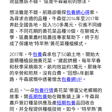
效益應該不錯。”這是牛森最初的想法。
想法雖是不錯，前路卻需探
包養網心得
索。
為尋求合適的品種，牛森從2014年至2017年
奔赴全國各地，投入150多萬元，引進不同緯
度、不同花期的黃花菜品種18個，在聊城大
學、區農業農村局農技專家幫助下，終于形
成了保護地“特早熟”黃花菜種植模式。
2017年，牛
包養
森承包了50畝土地，開始大
面積種植設施黃花菜。“建起拱棚，每年早春
和秋季采摘兩次，畝均效益約3萬元。那幾年
的辛勞和煎熬，沒有白費。”回想4年創業
路，牛森感慨中透著懷念
包養網VIP
。
此后，“一朵
包養行情
黃花菜”帶富父老鄉親的
故事，開
長期包養
始在韓集鎮上演。牛森與
農戶簽訂種苗供應及產
短期包養
品回收合
同，并全程提供種植技術。如今，“特早熟”黃