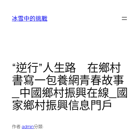
跳
至
冰雪中的挑戰
主
要
內
容
“逆行”人生路 在鄉村
書寫一包養網青春故事
_中國鄉村振興在線_國
家鄉村振興信息門戶
作者:
admin
分類: