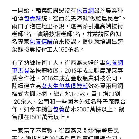
一開始，韓集鎮周邊沒有
包養網
設施農業種
植傳
包養妹
統，崔西燕夫婦就“做給農民看”。
兩口子泡在地里不說，還高薪引進高端技術
老師1名、實踐技術老師1名，并邀請國內知
名專家
包養情婦
前來授課，很快就培訓出蔬
菜嫁接等技術工人160多名。
有了熟練技術工人，崔西燕夫婦的事
包養網
車馬費
業快速發展：2013年成立聯農蔬菜專
業合作社，2016年成立金收農業科技公司，
陸續建立高
女大生包養俱樂部
效冬夏兩用鋼
構式大棚25個，總占地122畝，員工增加到
120余人。公司和一些國內外知名種子廠家合
作，如今年銷售
包養
苗木2000萬株以上，銷
售額在1500萬元以上。
一家富了不算數，崔西燕又開始“帶著農民
干”。她與附近200多戶農戶簽訂購銷合同，