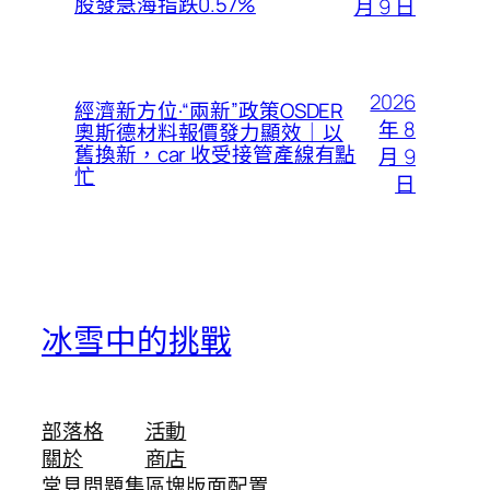
股發急海指跌0.57%
月 9 日
2026
經濟新方位·“兩新”政策OSDER
年 8
奧斯德材料報價發力顯效｜以
舊換新，car 收受接管產線有點
月 9
忙
日
冰雪中的挑戰
部落格
活動
關於
商店
常見問題集
區塊版面配置