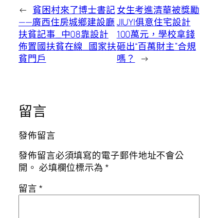
←
貧困村來了博士書記
女生考進清華被獎勵
——廣西住房城鄉建設廳
JIUYI俱意住宅設計
扶貧記事_中08靠設計
100萬元，學校拿錢
佈置國扶貧在線_國家扶
砸出“百萬財主”合規
貧門戶
嗎？
→
留言
發佈留言
發佈留言必須填寫的電子郵件地址不會公
開。
必填欄位標示為
*
留言
*