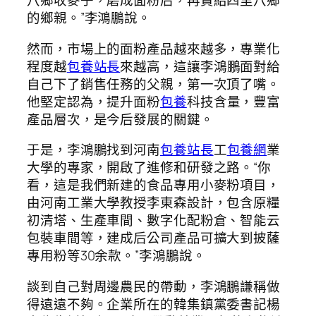
八鄉收麥子，磨成面粉后，再賣給四里八鄉
的鄉親。”李鴻鵬說。
然而，市場上的面粉產品越來越多，專業化
程度越
包養站長
來越高，這讓李鴻鵬面對給
自己下了銷售任務的父親，第一次頂了嘴。
他堅定認為，提升面粉
包養
科技含量，豐富
產品層次，是今后發展的關鍵。
于是，李鴻鵬找到河南
包養站長
工
包養網
業
大學的專家，開啟了進修和研發之路。“你
看，這是我們新建的食品專用小麥粉項目，
由河南工業大學教授李東森設計，包含原糧
初清塔、生產車間、數字化配粉倉、智能云
包裝車間等，建成后公司產品可擴大到披薩
專用粉等30余款。”李鴻鵬說。
談到自己對周邊農民的帶動，李鴻鵬謙稱做
得遠遠不夠。企業所在的韓集鎮黨委書記楊