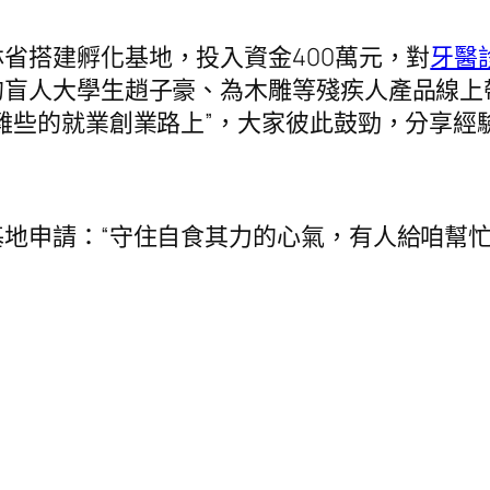
。
省搭建孵化基地，投入資金400萬元，對
牙醫
的盲人大學生趙子豪、為木雕等殘疾人產品線上
難些的就業創業路上”，大家彼此鼓勁，分享經
地申請：“守住自食其力的心氣，有人給咱幫忙