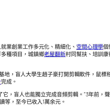
人就業創業工作多元化、精細化、
空間心理學
個
等多種項目，城鎮鄉
老屋翻新
村同幫扶、培訓康
業孵化基地，盲人大學生趙子豪打開剪輯軟件，鼠
計
完成。
了它，盲人也能獨立完成音頻剪輯。”3年前，
閱讀等，至今已收入1萬余元。