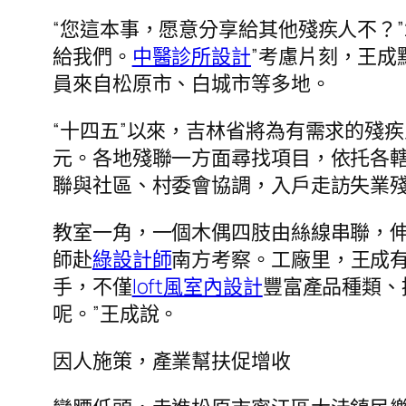
“您這本事，愿意分享給其他殘疾人不？”
給我們。
中醫診所設計
”考慮片刻，王成
員來自松原市、白城市等多地。
“十四五”以來，吉林省將為有需求的殘
元。各地殘聯一方面尋找項目，依托各
聯與社區、村委會協調，入戶走訪失業殘
教室一角，一個木偶四肢由絲線串聯，伸
師赴
綠設計師
南方考察。工廠里，王成有
手，不僅
loft風室內設計
豐富產品種類、
呢。”王成說。
因人施策，產業幫扶促增收