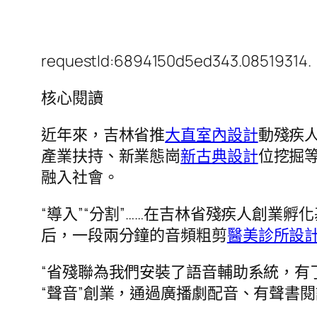
requestId:6894150d5ed343.08519314.
核心閱讀
近年來，吉林省推
大直室內設計
動殘疾
產業扶持、新業態崗
新古典設計
位挖掘
融入社會。
“導入”“分割”……在吉林省殘疾人創
后，一段兩分鐘的音頻粗剪
醫美診所設
“省殘聯為我們安裝了語音輔助系統，有
“聲音”創業，通過廣播劇配音、有聲書