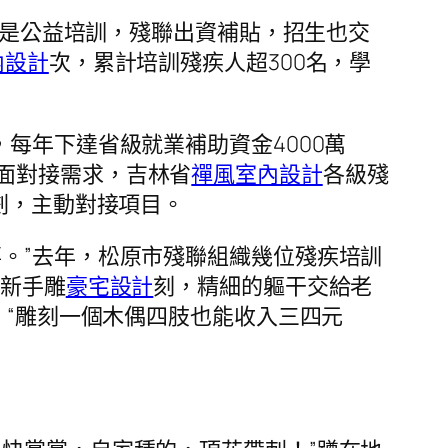
咱這是公益培訓，殘聯出資補貼，招生也交
內設計
次，累計培訓殘疾人超300名，學
每年下達省級就業補助資金4000萬
面對接需求，吉林省
禪風室內設計
各級殘
劃，主動對接項目。
。”去年，松原市殘聯組織幾位殘疾培訓
由新手雕
豪宅設計
刻，精細的軀干交給老
“雕刻一個木偶四肢也能收入三四元