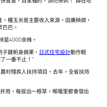
快嘗嘗，自家種的，頂花帶刺！”蹲在地
往，種玉米是主要收入來源。田廣秧疏，
緊巴巴。
苗4000余株。
劉子鍵躬身摘果，
日式住宅設計
動作輕
了一番不止！”
開展農村殘疾人扶持項目。去年，全省扶持
腳并用，每拔出一根草，喉嚨里都會發出