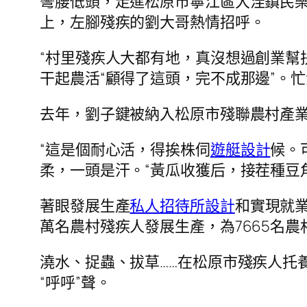
彎腰低頭，走進松原市寧江區大洼鎮民樂
上，左腳殘疾的劉大哥熱情招呼。
“村里殘疾人大都有地，真沒想過創業幫
干起農活“顧得了這頭，完不成那邊”。
去年，劉子鍵被納入松原市殘聯農村產業
“這是個耐心活，得挨株伺
遊艇設計
候。
柔，一頭是汗。“黃瓜收獲后，接茬種豆
著眼發展生產
私人招待所設計
和實現就業
萬名農村殘疾人發展生產，為7665名
澆水、捉蟲、拔草……在松原市殘疾人托
“呼呼”聲。