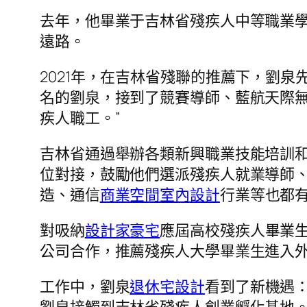
去年，他畢業于吉林省殘疾人中等職業
遠路。
2021年，在吉林省殘聯的推薦下，劉
名的劉泉，接到了競賽導師、藍航天際無
疾人職工。”
吉林省通過舉辦各類新興職業技能培訓和
位對接，鼓勵他們選派殘疾人就業導師
造、通信
商業空間室內設計
行業等也都有
對吸納
設計家豪宅
應屆高校殘疾人畢業
公司合作，推薦殘疾人大學畢業生進入
工作中，劉泉
退休宅設計
看到了新機遇：