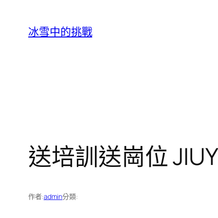
跳
至
冰雪中的挑戰
主
要
內
容
送培訓送崗位 JI
作者:
admin
分類: