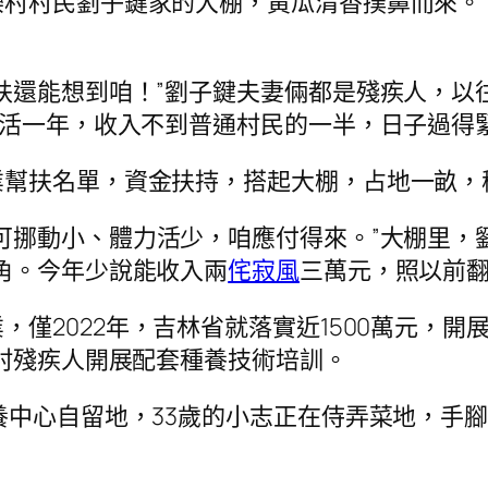
村村民劉子鍵家的大棚，黃瓜清香撲鼻而來。“
扶還能想到咱！”劉子鍵夫妻倆都是殘疾人，以
忙活一年，收入不到普通村民的一半，日子過得
幫扶名單，資金扶持，搭起大棚，占地一畝，秧
可挪動小、體力活少，咱應付得來。”大棚里，
角。今年少說能收入兩
侘寂風
三萬元，照以前翻
，僅2022年，吉林省就落實近1500萬元，
農村殘疾人開展配套種養技術培訓。
養中心自留地，33歲的小志正在侍弄菜地，手