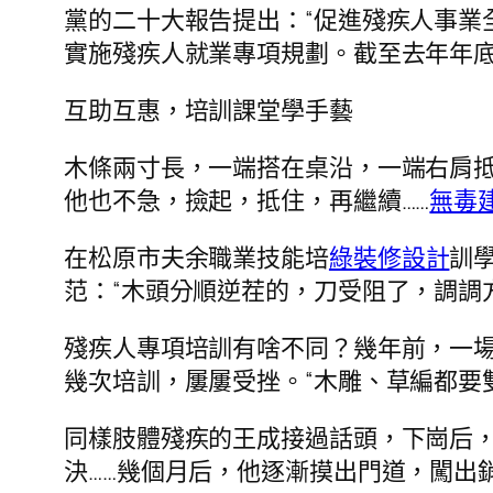
黨的二十大報告提出：“促進殘疾人事業
實施殘疾人就業專項規劃。截至去年年底
互助互惠，培訓課堂學手藝
木條兩寸長，一端搭在桌沿，一端右肩
他也不急，撿起，抵住，再繼續……
無毒
在松原市夫余職業技能培
綠裝修設計
訓
范：“木頭分順逆茬的，刀受阻了，調調
殘疾人專項培訓有啥不同？幾年前，一
幾次培訓，屢屢受挫。“木雕、草編都要
同樣肢體殘疾的王成接過話頭，下崗后
決……幾個月后，他逐漸摸出門道，闖出