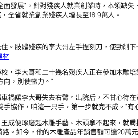
全面發展”。針對殘疾人就業創業時，本領缺失
，全省就業創業殘疾人增長至18.9萬人。
抵住。肢體殘疾的李大哥左手捏刻刀，使勁削下
建材
學校，李大哥和二十幾名殘疾人正在參加木雕培
方向，別使蠻力。”
場車禍讓李大哥失去右臂。出院后，不甘心待在
雙手協作，咱這一只手，第一步就完不成。”有
，王成便琢磨起木雕手藝。木頭拿不起來，就肩
銷路。如今，他的木雕產品年銷售額可達20萬