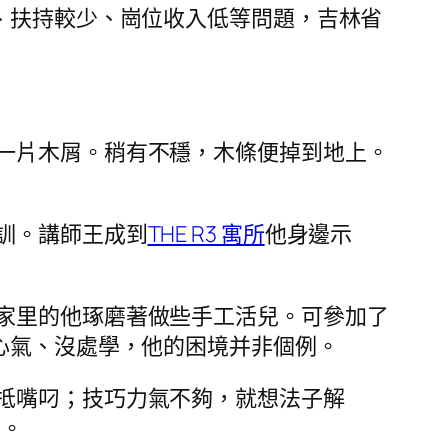
、扶持較少、崗位收入低等問題，吉林省
一片木屑。稍有不穩，木條便掉到地上。
訓。講師王成到
THE R3 寓所
他身邊示
家里的他琢磨著做些手工活兒。可參加了
心氣、沒處學，他的困境并非個例。
抵嘴叼；技巧力氣不夠，就想法子解
元。