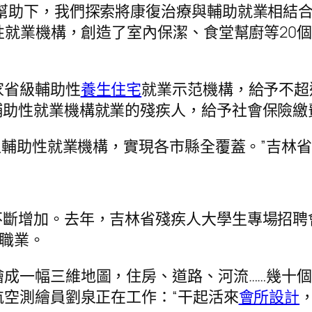
幫助下，我們探索將康復治療與輔助就業相結合
性就業機構，創造了室內保潔、食堂幫廚等20
家省級輔助性
養生住宅
就業示范機構，給予不超
輔助性就業機構就業的殘疾人，給予社會保險繳
以上輔助性就業機構，實現各市縣全覆蓋。”吉林
斷增加。去年，吉林省殘疾人大學生專場招聘會上
興職業。
繪成一幅三維地圖，住房、道路、河流……幾十
航空測繪員劉泉正在工作：“干起活來
會所設計