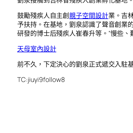
劉泉接觸到吉林省殘疾人創業孵化基地
鼓勵殘疾人自主創
親子空間設計
業。吉林
予扶持。在基地，劉泉認識了聲音創業
研發的博士后殘疾人崔春升等。“慢些、
天母室內設計
前不久，下定決心的劉泉正式遞交入駐基
TC:jiuyi9follow8