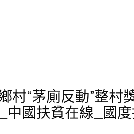
鄉村“茅廁反動”整村
_中國扶貧在線_國度