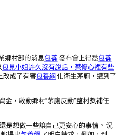
業鄉村部的消息
包養
發布會上得悉
包養
以
包見小姐許久沒有說話，蔡修心裡有些
上改成了有害
包養網
化衛生茅廁，遭到了
資金，啟動鄉村“茅廁反動”整村獎補任
還是想做一些讓自己更安心的事情。 況
務都提出
包養網
了明白請求，例如，到