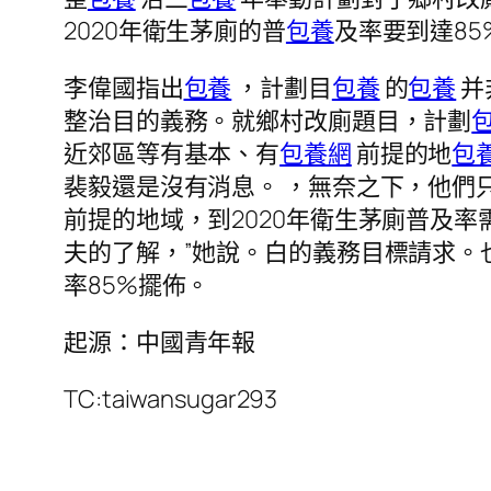
2020年衛生茅廁的普
包養
及率要到達85
李偉國指出
包養
，計劃目
包養
的
包養
并
整治目的義務。就鄉村改廁題目，計劃
近郊區等有基本、有
包養網
前提的地
包
裴毅還是沒有消息。 ，無奈之下，他們
前提的地域，到2020年衛生茅廁普及率
夫的了解，”她說。白的義務目標請求。
率85%擺佈。
起源：中國青年報
TC:taiwansugar293