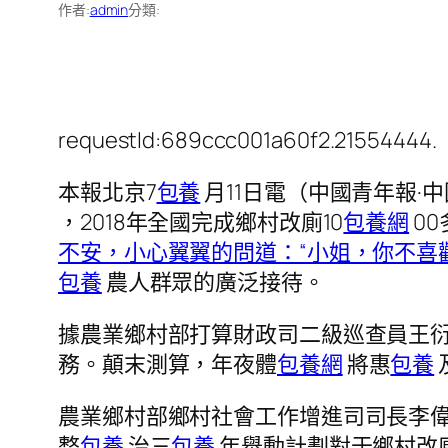
作者:
admin
分類:
requestId:689ccc001a60f2.21554444.
本報北京7
包養
月11日電（中國青年報·
，2018年全國完成鄉村改廁10
包養網
0
不安，小心翼翼的問道：“小姐，你不喜
包養
農人群眾的廣泛接待。
據農業鄉村部打算財政司二級巡查員王衍
務。顛末測算，年夜體
包養網
將惠
包養
農業鄉村部鄉村社會工作增進司司長李
整
包養
治三
包養
年舉動計劃對于鄉村改