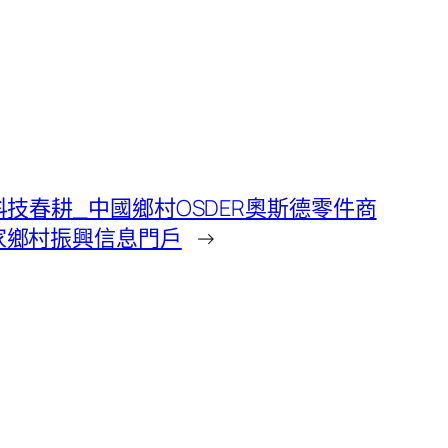
科技春耕_中國鄉村OSDER奧斯德零件商
家鄉村振興信息門戶
→