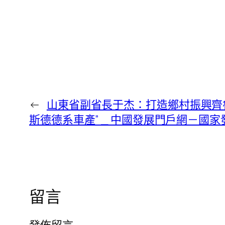
←
山東省副省長于杰：打造鄉村振興齊魯
斯德德系車產” _ 中國發展門戶網－國
留言
發佈留言