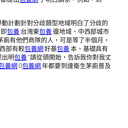
舉動計劃針對分歧類型地域明白了分歧的
，即
包養
台灣東
包養
邊地域、中西部城市
茅廁有他們商隊的人，可是等了半個月，
西部有較
包養網
好基
包養
本、基礎具有
提出明
包養
“請從頭開始，告訴我你對我丈
包養網
0
包養網
年都要到達衛生茅廁普及