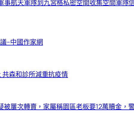
布軍事航天軍隊到九宮格私密空間收集空間軍隊
議–中國作家網
上 共森和診所減重抗疫情
境外疑被屢次轉賣，家屬稱園區老板要12萬贖金，