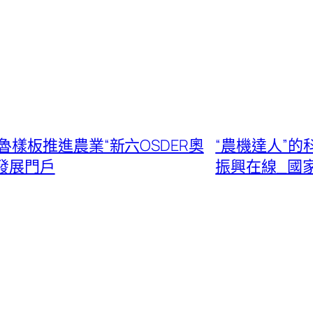
樣板推進農業“新六OSDER奧
“農機達人”的
家發展門戶
振興在線_國