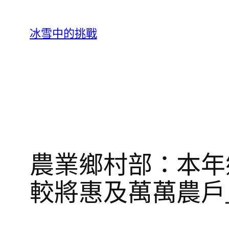
跳
至
冰雪中的挑戰
主
要
內
容
農業鄉村部：本年
較將惠及萬萬農戶