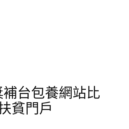
獎補台包養網站比
扶貧門戶