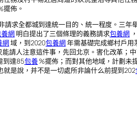
%擺佈。
非請求全都城到達統一目的、統一程度。三年
包養網
明白提出了三個條理的義務請求
包養網
養網
域，到2020
包養網
年需基礎完成鄉村戶用
只能請人注意這件事，先回北京。害化改革；中
需到達85
包養
%擺佈；而對其他地域，計劃未
也就是說，并不是一切處所非論什么前提到202