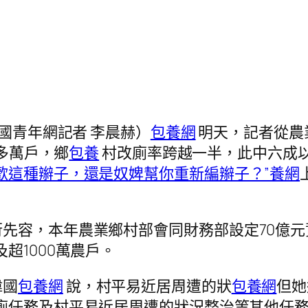
中國青年網記者 李晨赫）
包養網
明天，記者從農
0多萬戶，鄉
包養
村改廁率跨越一半，此中六成
歡這種辮子，還是奴婢幫你重新編辮子？”養網
先容，本年農業鄉村部會同財務部設定70億元
及超1000萬農戶。
偉國
包養網
說，村平易近居周遭的狀
包養網
但她
廁任務及村平易近居周遭的狀況整治等其他任