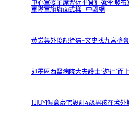
中心軍委主席習近平簽訂號令 發
軍隊軍旗旗面式樣_中國網
黃裳集外後記拾遺–文史找九宮格會
即墨區西醫病院大夫護士“逆行”而
1JIUYI俱意豪宅設計4歲男孩在