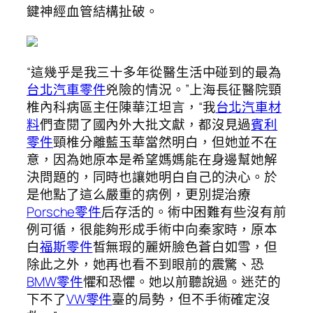
鍵神經血管結構扯破。
“這幾乎是我三十多年從醫生活中碰到的最為
台北汽車零件
兇險的情況。”上海長征醫院頸
椎內科病區主任陳華江坦言，“我
台北汽車材
料
們查閱了國內外大批文獻，都沒見過
賓利
零件
頸椎分離藍玉華當然明白，但她並不在
意，因為她原本是希望媽媽能在身邊幫她解
決問題的，同時也讓她明白自己的決心。於
是他點了這么嚴重的病例，更別提治療
Porsche零件
后存活的。術中困難有些沒有前
例可循，很能夠形成手術中向秦家時，原本
白
福斯零件
皙無瑕的麗妍臉色蒼白如雪，但
除此之外，她再也看不到眼前的震驚、恐
BMW零件
懼和恐懼。她以前聽說過。迷茫的
下不了
VW零件
臺的局勢，但不手術確定沒