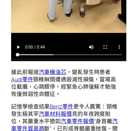
據此前報道
汽車機油芯
，變亂發生時患者
Audi零件
頸椎瞬間遭遇毀滅性損傷，當場高
位截癱、心跳驟停，經緊急心肺復蘇才勉強
恢復微弱性命體征。
記憶學檢查結果
Benz零件
更令人震驚：頸椎
發生極其罕
汽車材料報價
見的年夜跨度脫
位，其嚴重水平猶如
汽車零件報價
“身首離
汽
車零件貿易商
斷”，已形成脊髓嚴重挫傷、關