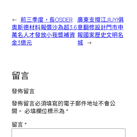
←
前三季度，長OSDER
廣東支撐江JIUYI俱
奧斯德材料報價沙為超3.6
意翻修設計門市申
萬名人才發放小我獎補資
報國家歷史文明名
金3億元
城
→
留言
發佈留言
發佈留言必須填寫的電子郵件地址不會公
開。
必填欄位標示為
*
留言
*