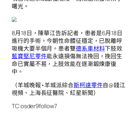
曙光。
8月18日，陳華江告訴記者，患者是6月18日
進行的手術，今朝性命體征穩定，已脫離呼
吸機大要半個月。患者雙
德系車材料
下肢效
藍寶堅尼零件
能永遠損傷無法挽回，挽回生
命已實屬不易，上肢效能在逐漸鍛煉康復
中。
（羊城晚報•羊城派綜合
斯柯達零件
自@錢江
視頻、上海長征醫院、紅星新聞）
TC:osder9follow7