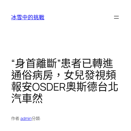
跳
至
冰雪中的挑戰
主
要
內
容
“身首離斷”患者已轉進
通俗病房，女兒發視頻
報安OSDER奧斯德台北
汽車然
作者:
admin
分類: