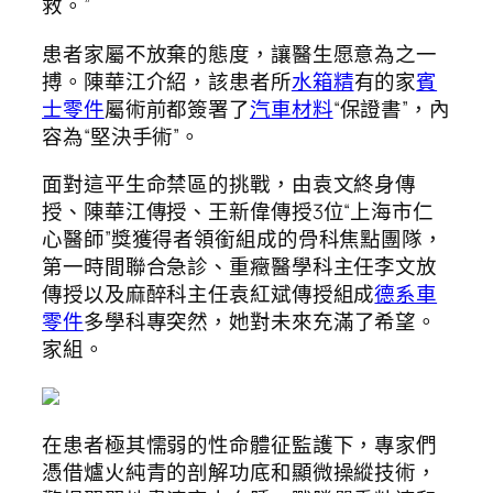
救。”
患者家屬不放棄的態度，讓醫生愿意為之一
搏。陳華江介紹，該患者所
水箱精
有的家
賓
士零件
屬術前都簽署了
汽車材料
“保證書”，內
容為“堅決手術”。
面對這平生命禁區的挑戰，由袁文終身傳
授、陳華江傳授、王新偉傳授3位“上海市仁
心醫師”獎獲得者領銜組成的骨科焦點團隊，
第一時間聯合急診、重癥醫學科主任李文放
傳授以及麻醉科主任袁紅斌傳授組成
德系車
零件
多學科專突然，她對未來充滿了希望。
家組。
在患者極其懦弱的性命體征監護下，專家們
憑借爐火純青的剖解功底和顯微操縱技術，