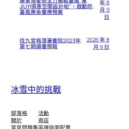
廣東海警局全力備戰臺風“韋
年 8
JIUYI俱意空間設計帕”，啟動防
月 9
臺風應急響應預案
日
2026 年 8
找九宮格落筆書院2023年
第七期讀書簡報
月 9 日
冰雪中的挑戰
部落格
活動
關於
商店
常見問題集
區塊版面配置