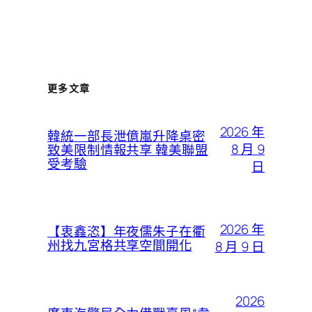
更多文章
2026 年
韓統一部長泄億嵐升降桌密
8 月 9
致美限制情報共享 韓美聯盟
受考驗
日
2026 年
【衷鑫恣】年夜儒朱子在衢
州找九宮格共享空間開化
8 月 9 日
2026