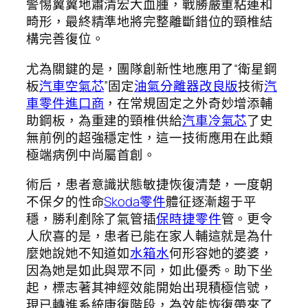
警惕翼翼地肅清宏大血腫，戰勝嚴重粘連和
畸形，最終精準地將完整離斷錯位的頸椎結
構完善復位。
尤為關鍵的是，團隊創新性地應用了“衛星鋼
板
汽車空氣芯
”固定
油氣分離器改良版
技術
汽
車零件進口商
，在常規固定之外奇妙增添輔
助鋼板，為重建的頸椎供給
汽車冷氣芯
了史
無前例的超強穩定性，這一技術應用在此類
極端病例中尚屬首創。
術后，患者意識狀態敏捷恢復清楚，一度朝
不保夕的性命
Skoda零件
體征逐漸趨于平
穩，勝利剷除了氣管插
保時捷零件
管。更令
人欣喜的是，患者已能在家人輔這就是為什
麼她說她不知道如
水箱水
何形容她的婆婆，
因為她是如此與眾不同，如此優秀。助下坐
起，標志著其神經效能開始出現積極信號，
現已轉進系統康復階段，為效能恢復帶來了