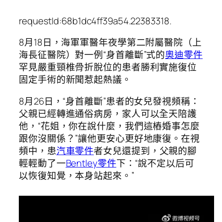
requestId:68b1dc4ff39a54.22383318.
8月18日，海軍軍醫年夜學第二附屬醫院（上
海長征醫院）對一例“身首離斷”式的
奧迪零件
罕見嚴重頸椎骨折脫位的患者勝利實施復位
固定手術的新聞惹起熱議。
8月26日，“身首離斷”患者的女兒發視頻稱：
父親已經轉進通俗病房，家人可以全天陪護
他，“花姐，你在說什麼，我們這樁婚事怎麼
跟你沒關係？”讓他更安心更好地康復。在視
頻中，患
汽車零件
者女兒還提到，父親的腳
輕輕動了一
Bentley零件
下：“說不定以后可
以恢復知覺，本身站起來。”