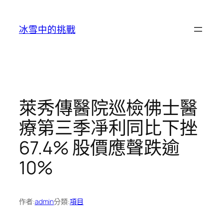
跳
至
冰雪中的挑戰
主
要
內
容
萊秀傳醫院巡檢佛士醫
療第三季凈利同比下挫
67.4% 股價應聲跌逾
10%
作者:
admin
分類:
項目