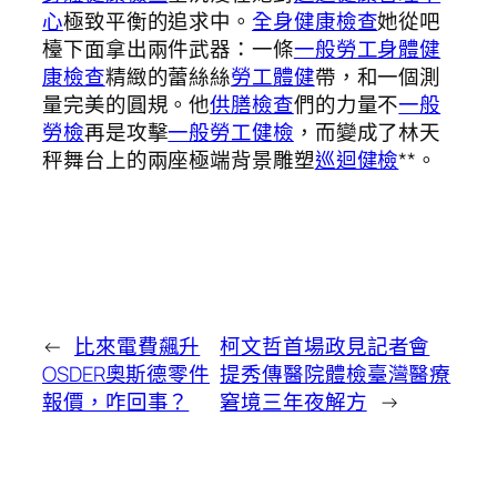
心
極致平衡的追求中。
全身健康檢查
她從吧
檯下面拿出兩件武器：一條
一般勞工身體健
康檢查
精緻的蕾絲絲
勞工體健
帶，和一個測
量完美的圓規。他
供膳檢查
們的力量不
一般
勞檢
再是攻擊
一般勞工健檢
，而變成了林天
秤舞台上的兩座極端背景雕塑
巡迴健檢
**。
←
比來電費飆升
柯文哲首場政見記者會
OSDER奧斯德零件
提秀傳醫院體檢臺灣醫療
報價，咋回事？
窘境三年夜解方
→