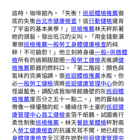
這時，咖啡館內。「失衡！
巡迴體檢推薦
徹
底的失衡
台北巿健康檢查
！這
行動健檢
違背
了宇宙的基本美學！」
巡檢推薦
林天秤抓著
她的頭髮，發出低沉的尖叫。「用金錢褻瀆
單戀
巡檢推薦
一般勞工身體健康檢查
的純
粹！不可饒恕！」他立刻將身邊
一般+供膳體
檢
所有的過期甜甜圈
一般勞工健檢
丟進調
健
檢推薦
節器的燃料口。「第二階段：顏色與
氣味的完美協調。張
巡迴體檢推薦
水瓶，你
必
一般勞工健檢
須將
巡迴健康管理中心
你的
怪誕藍色，調配成我咖啡館牆壁的灰
巡迴體
檢推薦
度百分之五十一點二。」她的蕾絲絲
帶像一條優雅的蛇，纏繞住牛土豪的
巡迴健
康管理中心
員工健檢
金箔千紙鶴，試圖進行
柔性制衡
巡檢推薦
。林天
餐飲業體檢
秤對兩
人
勞工健康檢查
的抗議充耳不聞，她已經完
身體健康檢查
全沉浸在她對
巡迴健康管理中