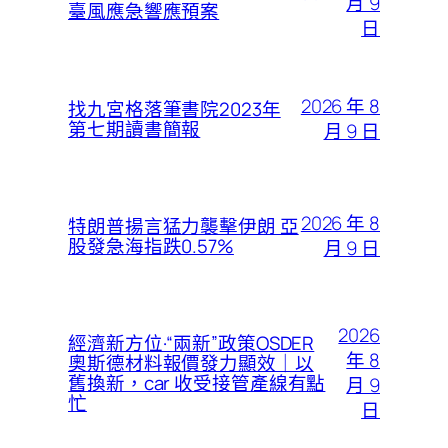
月 9
臺風應急響應預案
日
2026 年 8
找九宮格落筆書院2023年
第七期讀書簡報
月 9 日
2026 年 8
特朗普揚言猛力襲擊伊朗 亞
股發急海指跌0.57%
月 9 日
2026
經濟新方位·“兩新”政策OSDER
年 8
奧斯德材料報價發力顯效｜以
舊換新，car 收受接管產線有點
月 9
忙
日