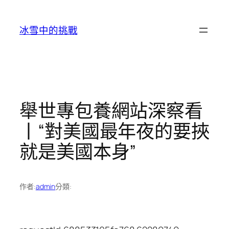
跳
至
冰雪中的挑戰
主
要
內
容
舉世專包養網站深察看
丨“對美國最年夜的要挾
就是美國本身”
作者:
admin
分類: