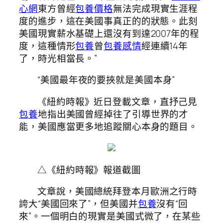
心網
東方曾經
包養價格
無法完成現實生涯程
度的進步，這在美國事真正的的狀態。此刻
美國現實薪水基礎上還沒有到達2007年的程
度，這種情形
包養
曾
包養感情
經連續14年
了，時光相當長。”
“美國最年夜的要挾就是美國本身”
《紐約時報》近日登載文章，直抒己見
包養
地指出美國曾經掉往了引導世界的才
能，美國應當更多地追蹤關心本身的題目。
△《紐約時報》報道截圖
文章說，美國總統拜登本月歐洲之行時
誇大“美國回來了”，但美國并
包養
沒有“回
來”。一個明白的現實是美國式微了，在某些