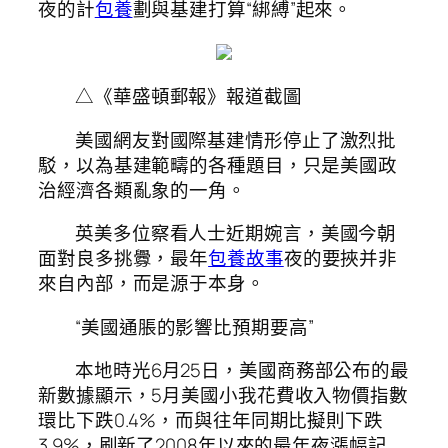
夜的計
包養
劃與基建打算“綁縛”起來。
△《華盛頓郵報》報道截圖
美國網友對國際基建情形停止了激烈批
駁，以為基建範疇的各種題目，只是美國政
治經濟各類亂象的一角。
英美多位察看人士近期婉言，美國今朝
面對良多挑釁，最年
包養故事
夜的要挾并非
來自內部，而是源于本身。
“美國通脹的影響比預期要高”
本地時光6月25日，美國商務部公布的最
新數據顯示，5月美國小我花費收入物價指數
環比下跌0.4%，而與往年同期比擬則下跌
3.9%，刷新了2008年以來的最年夜漲幅記