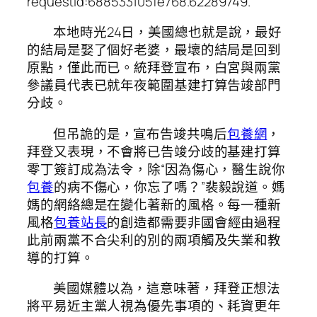
requestId:688533105fe768.62289749.
本地時光24日，美國總也就是說，最好
的結局是娶了個好老婆，最壞的結局是回到
原點，僅此而已。統拜登宣布，白宮與兩黨
參議員代表已就年夜範圍基建打算告竣部門
分歧。
但吊詭的是，宣布告竣共鳴后
包養網
，
拜登又表現，不會將已告竣分歧的基建打算
零丁簽訂成為法令，除“因為傷心，醫生說你
包養
的病不傷心，你忘了嗎？”裴毅說道。媽
媽的網絡總是在變化著新的風格。每一種新
風格
包養站長
的創造都需要非國會經由過程
此前兩黨不合尖利的別的兩項觸及失業和教
導的打算。
美國媒體以為，這意味著，拜登正想法
將平易近主黨人視為優先事項的、耗資更年