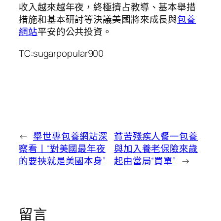
收入越來越年夜，終極擠占教導、基本舉措
措施和基本研討等決議美國將來成長與
包養
網站
平安的公共投資。
TC:sugarpopular900
←
舉世專包養網站深
貧苦殘疾人餐一包養
察看丨“對美國最年夜
與加入養老保險來歲
的要挾就是美國本身”
起由當局“買單”
→
留言