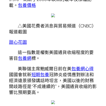
載。
包養價格
△美國花費者消息與貿易頻道（CNBC）
報道截圖
甜心花園
這一指數是權衡美國通貨收縮程度的要
害目
包養網
標。
美聯儲主席鮑威爾日前在美
包養網心得
國國會就新
短期包養
冠肺炎疫情應對辦法和
經濟遠景頒發講話時坦言，美國以後的財務
開歧路徑是“不成連續的”，美國通貨收縮的影
響比預期要高。