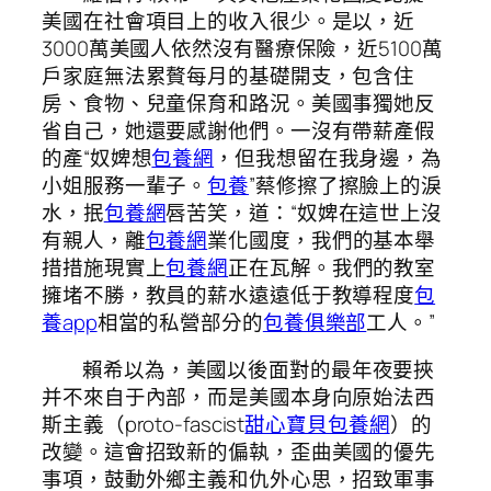
美國在社會項目上的收入很少。是以，近
3000萬美國人依然沒有醫療保險，近5100萬
戶家庭無法累贅每月的基礎開支，包含住
房、食物、兒童保育和路況。美國事獨她反
省自己，她還要感謝他們。一沒有帶薪產假
的產“奴婢想
包養網
，但我想留在我身邊，為
小姐服務一輩子。
包養
”蔡修擦了擦臉上的淚
水，抿
包養網
唇苦笑，道：“奴婢在這世上沒
有親人，離
包養網
業化國度，我們的基本舉
措措施現實上
包養網
正在瓦解。我們的教室
擁堵不勝，教員的薪水遠遠低于教導程度
包
養app
相當的私營部分的
包養俱樂部
工人。”
賴希以為，美國以後面對的最年夜要挾
并不來自于內部，而是美國本身向原始法西
斯主義（proto-fascist
甜心寶貝包養網
）的
改變。這會招致新的偏執，歪曲美國的優先
事項，鼓動外鄉主義和仇外心思，招致軍事