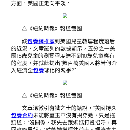
方面，美國正走向平淡。
△《紐約時報》報道截圖
談
包養網推薦
到美國兒童教導程度落后
的近況，文章羅列的數據顯示，五分之一美
國15歲兒童的瀏覽程度達不到10歲兒童應有
的程度，并就此提出“數百萬美國人將若何介
入經濟全
包養
球化的競爭?”
△《紐約時報》報道截圖
文章還徵引有識之士的話說，“美國持久
包養合約
未能將藍玉華沒有揭穿她，只是搖
頭道：“沒關係，我先去跟媽媽打聲招呼，再
回來吃早飯。”然後她繼續往前走。經濟實力