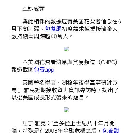
△鮑威爾
與此相伴的數據還有美國花費者信念在6
月下旬削弱、
包養網
初度請求掉業接濟金人
數持續兩周跨越40萬人。
△美國花費者消息與貿易頻道（CNBC）
報道截圖
包養app
英國著名學者、劍橋年夜學高等研討員
馬丁·雅克近期接收舉世資訊專訪時，提出了
以後美國成長形式帶來的題目。
馬丁·雅克：“至多從上世紀八十年月開
端，特殊是在2008年金融危機之后，
包養甜