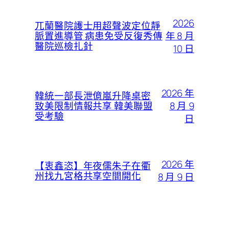
2026
兀蘭醫院護士用超聲波定位靜
年 8 月
脈置進導管 病患免受反復秀傳
醫院巡檢扎針
10 日
2026 年
韓統一部長泄億嵐升降桌密
8 月 9
致美限制情報共享 韓美聯盟
受考驗
日
2026 年
【衷鑫恣】年夜儒朱子在衢
州找九宮格共享空間開化
8 月 9 日