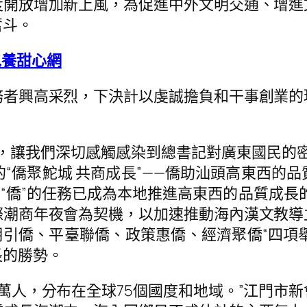
度開放增加新上風，為促進中外文明交通、增進
奮斗。
包養甜心網
興高采烈，下決計以虔誠擔負和干事創業的
讓我們深切感觸感染到總書記對廣東國民的密
“僑聚鮀城 共商成長”——僑助汕頭高東西的品
“僑”的任務已成為本地推進高東西的品質成長
際潮商年夜會為契機，以加速推動海內漢文教導
明引僑、平臺聯僑、政策惠僑、經濟聚僑“四項舉
長的勝勢。
人，分布在全球75個國度和地域。”江門市