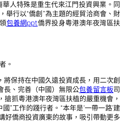
裔華人特殊是重生代來江門投資興業。同
，舉行以“僑創”為主題的經貿洽商會、財
領
包養網ppt
僑界投身粵港澳年夜灣區扶
者。
，將保持在中國久遠投資成長，用二次創
會長、完善（中國）無限公
包養留言板
司
序，搶抓粵港澳年夜灣區扶植的嚴重機會，
國”工作的踐行者。“本年是‘一帶一路’建
，講好僑商投資廣東的故事，吸引帶動更多