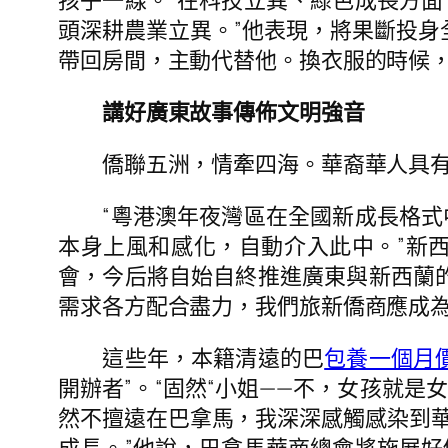
孩子一線。“在科技立異、綠色成長方
頭深耕農業立異。”他表現，將果斷投身
帶回房間，主動代替他。換衣服的時候
講好廣東故事傳佈文明強音
僑聯五洲，情牽四海。華裔華人具有融
“粵港澳年夜灣區在全國新成長格式
本身上風和感化，自動介入此中。”新
會，今后將自始自終推進廣東與新西蘭
需求各方配合盡力，我們旅新僑商應成
這些年，本籍清遠的巴
包養一個月
開辦者”。“固然“小姐——不，女孩就是
然不擅遠在巴拿馬，我深深感觸感染到