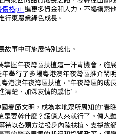
定高東西的品質成長之路，我將在田間地
價格ptt
進更多資金和人力，不竭摸索他
推行東農業綠色成長。
長故事中可施展特別感化。
要掌握年夜灣區扶植這一汗青機會，施展
些年舉行了多場粵港澳年夜灣區推介闡明
粵港澳年夜灣區扶植，“年夜灣區的成長
進清楚、加深友情的感化”。
國春節文明，成為本地眾所周知的“春晚
“你這是要幹什麼？讓傭人來就行了。傭人雖
等待以各類方法投身內陸扶植、支撐故鄉