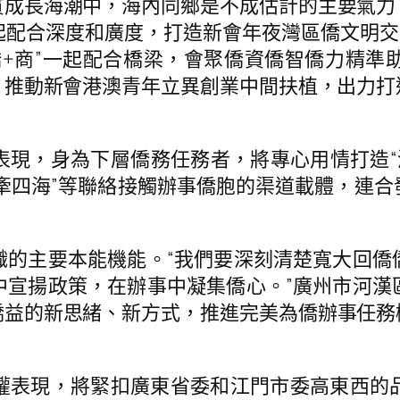
質成長海潮中，海內同鄉是不成估計的主要氣力
配合深度和廣度，打造新會年夜灣區僑文明交
僑+商”一起配合橋梁，會聚僑資僑智僑力精準
，推動新會港澳青年立異創業中間扶植，出力打
，身為下層僑務任務者，將專心用情打造“漠
·情牽四海”等聯絡接觸辦事僑胞的渠道載體，
主要本能機能。“我們要深刻清楚寬大回僑
中宣揚政策，在辦事中凝集僑心。”廣州市河漢
僑益的新思緒、新方式，推進完美為僑辦事任務
表現，將緊扣廣東省委和江門市委高東西的品