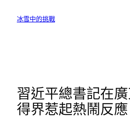
跳
至
冰雪中的挑戰
主
要
內
容
習近平總書記在廣
得界惹起熱鬧反應