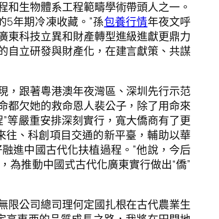
程和生物體系工程範疇學術帶頭人之一。
5年期冷凍收藏。”孫
包養行情
年夜文呼
廣東科技立異和財產轉型進級進獻更鼎力
的自立研發與財產化，在建言獻策、共謀
現，跟著粵港澳年夜灣區、深圳先行示范
命都欠她的救命恩人裴公子，除了用命來
程”等嚴重安排深刻實行，寬大僑商有了更
來往、科創項目交通的新平臺，輔助以華
好融進中國古代化扶植過程。”他說，今后
，為推動中國式古代化廣東實行做出“僑”
無限公司總司理何定國扎根在古代農業生