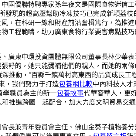
國僑聯特聘專家孫年夜文是國際食物迷信工
所發現的超高壓幫助冷凍技巧已完成新穎荔枝的
上風，在科研一線和財產前沿奮楫篤行，為推進
食物工程範疇，助力廣東食物行業要害焦點技巧
廣東中環投資團體無限公司董事長林少華表
機張舒的，她只能彌補他們的親人，而她的兩條
深推動，“百縣千鎮萬村高東西的品質成長工
年來，我們努力于打造
包養網比較
中內科技人才
留學職員為主的新一
包養故事
代華裔華人，更
和推進跨國一起配合，加大力度文明貿易交通
長兼青年委員會主任、佛山金葵子植物養分