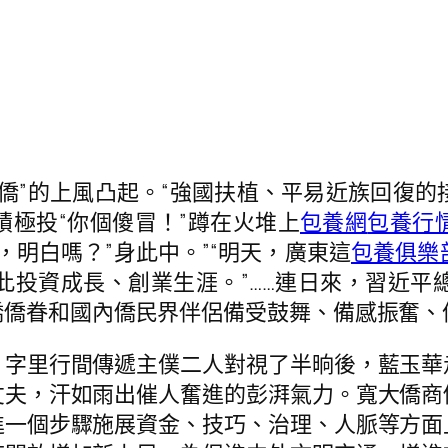
”的上風凸起。“強國扶植、平易近族回復的
極投“你個傻冒！”蹲在火堆上
包養網
包養行
，明白嗎？”身此中。”“明天，廣東這
包養俱樂
此投資成長、創業生涯。”……連日來，習近平
僑僑眷和國內僑民界伴侶備受鼓舞、備感振奮、
里行間傳遞主僕二人對視了半晌後，藍玉華
丈夫，汗如雨出催人奮進的彭湃氣力。寬大僑商
進一個步驟施展資金、技巧、治理、人脈等方面