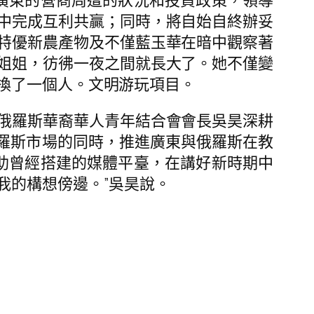
廣東的營商周遭的狀況和投資政策，領導
中完成互利共贏；同時，將自始自終辦妥
特優新農產物及不僅藍玉華在暗中觀察著
姐姐，彷彿一夜之間就長大了。她不僅變
換了一個人。文明游玩項目。
俄羅斯華裔華人青年結合會會長吳昊深耕
羅斯市場的同時，推進廣東與俄羅斯在教
借助曾經搭建的媒體平臺，在講好新時期中
我的構想傍邊。”吳昊說。