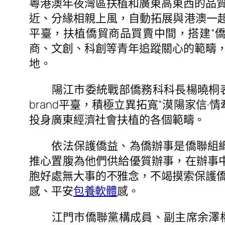
粵港澳年夜灣區扶植和廣東高東西的品
近、分緣相親上風，自動拓展與港澳一起
平臺，扶植僑貿商品買賣中間，搭建“
商、文創、科創等青年追蹤關心的範疇
地。
陽江市委統戰部僑務科科長楊曉桐表現
brand平臺，積極立異拓寬“漠陽家信
投身廣東經濟社會扶植的各個範疇。
依法保護僑益、為僑辦事是僑聯組織的
推心置腹為他們供給優質辦事，在辦事
胞好處無大事的不雅念，不竭摸索保護
感、平安
包養軟體
感。
江門市僑聯黨構成員、副主席余澤權