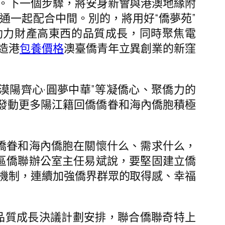
。下一個步驟，將安身新會與港澳地緣附
通一起配合中間。別的，將用好“僑夢苑”
助力財產高東西的品質成長，同時聚焦電
造港
包養價格
澳臺僑青年立異創業的新窪
陽齊心·圓夢中華”等凝僑心、聚僑力的
連合發動更多陽江籍回僑僑眷和海內僑胞積極
僑眷和海內僑胞在關懷什么、需求什么，
區僑聯辦公室主任易斌說，要堅固建立僑
機制，連續加強僑界群眾的取得感、幸福
質成長決議計劃安排，聯合僑聯奇特上