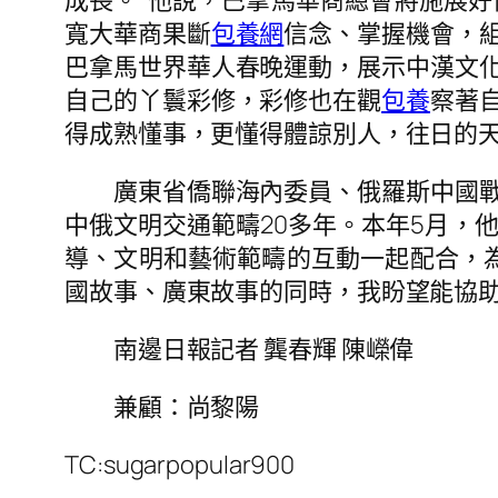
成長。”他說，巴拿馬華商總會將施展
寬大華商果斷
包養網
信念、掌握機會，
巴拿馬世界華人春晚運動，展示中漢文
自己的丫鬟彩修，彩修也在觀
包養
察著
得成熟懂事，更懂得體諒別人，往日的
廣東省僑聯海內委員、俄羅斯中國戰
中俄文明交通範疇20多年。本年5月，
導、文明和藝術範疇的互動一起配合，
國故事、廣東故事的同時，我盼望能協助
南邊日報記者 龔春輝 陳嶸偉
兼顧：尚黎陽
TC:sugarpopular900