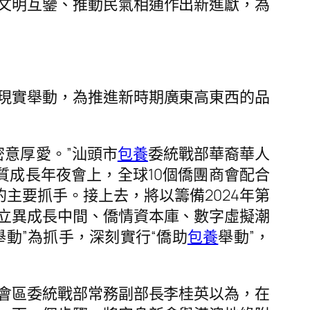
文明互鑒、推動民氣相通作出新進獻，為
現實舉動，為推進新時期廣東高東西的品
意厚愛。”汕頭市
包養
委統戰部華裔華人
質成長年夜會上，全球10個僑團商會配合
的主要抓手。接上去，將以籌備2024年第
立異成長中間、僑情資本庫、數字虛擬潮
動”為抓手，深刻實行“僑助
包養
舉動”，
新會區委統戰部常務副部長李桂英以為，在