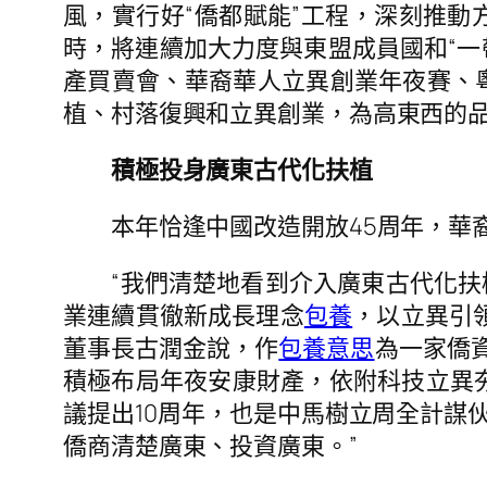
風，實行好“僑都賦能”工程，深刻推
時，將連續加大力度與東盟成員國和“一
產買賣會、華裔華人立異創業年夜賽、粵
植、村落復興和立異創業，為高東西的品
積極投身廣東古代化扶植
本年恰逢中國改造開放45周年，華裔
“我們清楚地看到介入廣東古代化扶植
業連續貫徹新成長理念
包養
，以立異引
董事長古潤金說，作
包養意思
為一家僑
積極布局年夜安康財產，依附科技立異夯實
議提出10周年，也是中馬樹立周全計謀
僑商清楚廣東、投資廣東。”