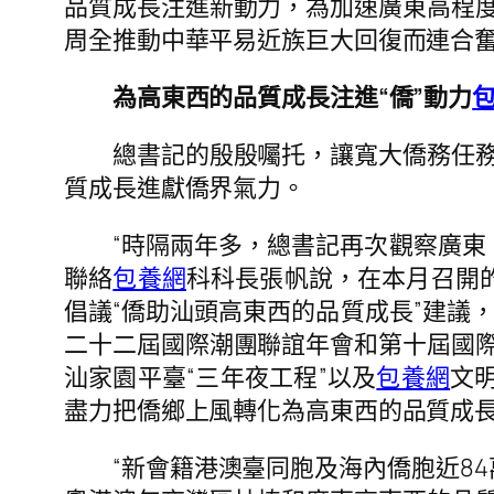
品質成長注進新動力，為加速廣東高程
周全推動中華平易近族巨大回復而連合
為高東西的品質成長注進“僑”動力
總書記的殷殷囑托，讓寬大僑務任務者
質成長進獻僑界氣力。
“時隔兩年多，總書記再次觀察廣東，
聯絡
包養網
科科長張帆說，在本月召開的
倡議“僑助汕頭高東西的品質成長”建議，
二十二屆國際潮團聯誼年會和第十屆國
汕家園平臺“三年夜工程”以及
包養網
文
盡力把僑鄉上風轉化為高東西的品質成
“新會籍港澳臺同胞及海內僑胞近84萬