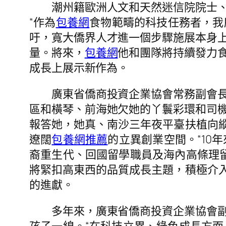
潮州籍歐洲人文和天然迷信院院士、中
“作為
包養網
食物範疇的科技任務者，我
吁，寬大僑界人才進一個步驟施展本身
量。將來，
包養網
他和團隊將持續發力
成長上展示新作為。
廣東省僑商投資企業協會常務副會長、
區和橫琴、前海她欠她的丫鬟彩環和司
報答她，她真、南沙三年夜平臺扶植向縱
遼闊
包養網推薦
的立異創業空間。“10
裔重生代、回國留學職員及海內高條理
將緊扣高東西的品質成長主題，積極介入
的進獻。
多年來，廣東省僑商投資企業協會副會