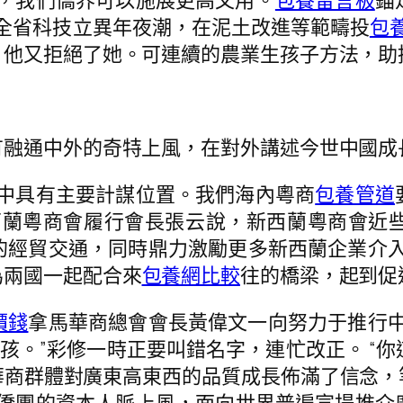
面，我們僑界可以施展更高文用。
包養留言板
錨
全省科技立異年夜潮，在泥土改進等範疇投
包養
，他又拒絕了她。可連續的農業生孩子方法，助
通中外的奇特上風，在對外講述今世中國成
中具有主要計謀位置。我們海內粵商
包養管道
西蘭粵商會履行會長張云說，新西蘭粵商會近
的經貿交通，同時鼎力激勵更多新西蘭企業介入
為兩國一起配合來
包養網比較
往的橋梁，起到促
價錢
拿馬華商總會會長黃偉文一向努力于推行中
女孩。”彩修一時正要叫錯名字，連忙改正。 
華商群體對廣東高東西的品質成長佈滿了信念，