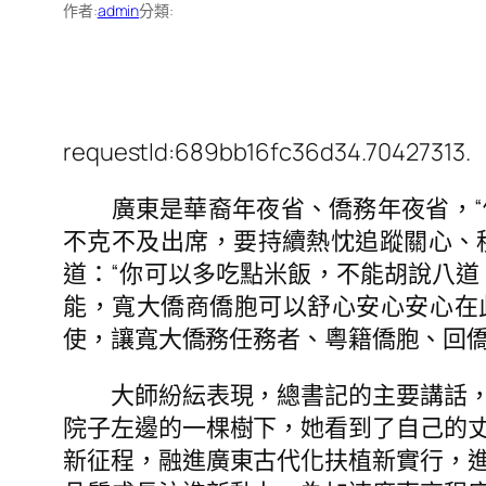
作者:
admin
分類:
requestId:689bb16fc36d34.70427313.
廣東是華裔年夜省、僑務年夜省，“僑
不克不及出席，要持續熱忱追蹤關心、積
道：“你可以多吃點米飯，不能胡說八道
能，寬大僑商僑胞可以舒心安心安心在
使，讓寬大僑務任務者、粵籍僑胞、回
大師紛紜表現，總書記的主要講話，字
院子左邊的一棵樹下，她看到了自己的
新征程，融進廣東古代化扶植新實行，