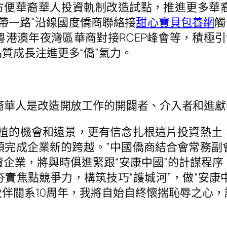
動方便華裔華人投資軌制改造試點，推進更多華
帶一路”沿線國度僑商聯絡接
甜心寶貝包養網
觸
港澳年夜灣區華商對接RCEP峰會等，積極引
質成長注進更多“僑”氣力。
華人是改造開放工作的開闢者、介入者和進獻
的機會和遠景，更有信念扎根這片投資熱土
領完成企業新的跨越。”中國僑商結合會常務副
資企業，將與時俱進緊跟“安康中國”的計謀程
焦點競爭力，構筑技巧“護城河”，做“安康中
伙伴關系10周年，我將自始自終懷揣恥辱之心