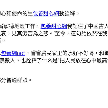
初心和使命的生
包養甜心網
動詮釋。
省寧德地區工作，
包養甜心網
我記住了中國古
，見其勞苦為之悲。’至今，這句話依然在我心中
情。
厚
包養網ppt
，嘗嘗農民家里的水好不好喝，和鄉
無數人，也詮釋了什么是“把人民放在心中最高
部分普通群眾。