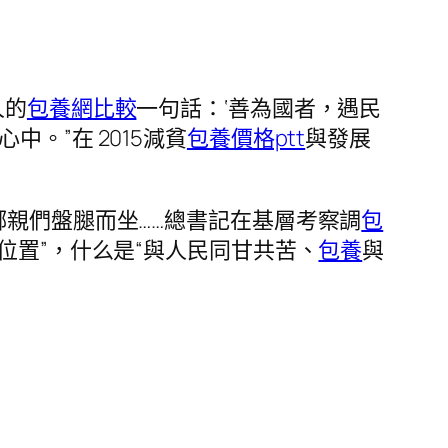
人的
包養網比較
一句話：‘善為國者，遇民
。”在 2015減貧
包養價格ptt
與發展
親們盤腿而坐……總書記在基層考察調
包
位置”，什么是“與人民同甘共苦、
包養
與