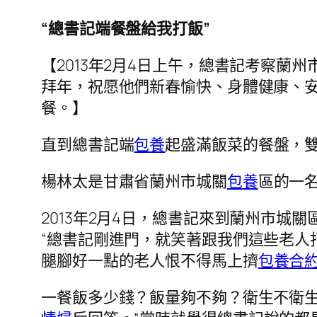
“總書記端餐盤給我打飯”
【2013年2月4日上午，總書記考察蘭
拜年，祝愿他們新春愉快、身體健康、安
餐。】
直到總書記端
包養
起盛滿飯菜的餐盤，雙
楊林太是甘肅省蘭州市城關
包養
區的一
2013年2月4日，總書記來到蘭州市城
“總書記剛進門，就笑著跟我們這些老人
腿腳好一點的老人恨不得馬上擠
包養合
一餐飯多少錢？飯量夠不夠？衛生不衛