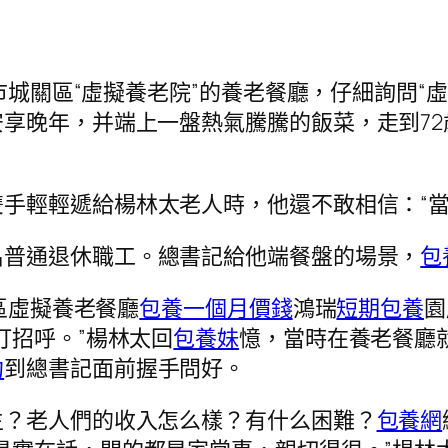
州市城關區“虛擬養老院”的養老餐廳，仔細詢問“
享晚年，并端上一盤熱氣騰騰的飯菜，走到7
手輕輕遞給楊林太老人時，他還不敢相信：“當
名普通退休職工。總書記給他端餐盤的場景，
包
關區虛擬養老餐廳
包養一個月價錢
鴻瑞
短期包養
園
打招呼。”楊林太回
包養妹
憶，當時在養老餐廳
約
到總書記面前握手問好。
生？老人們的收入怎么樣？有什么困難？
包養網