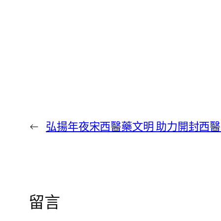
←
弘揚年夜宋西醫藥文明 助力開封西
留言