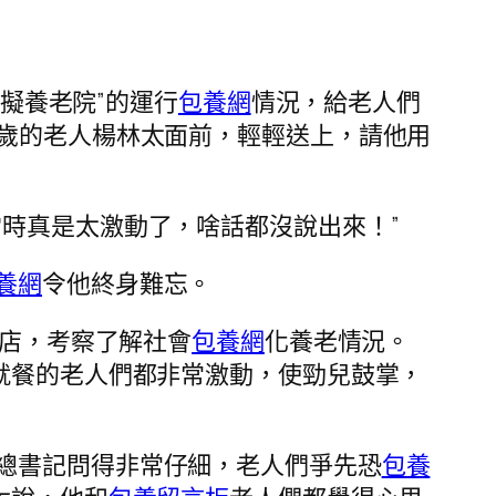
虛擬養老院”的運行
包養網
情況，給老人們
2歲的老人楊林太面前，輕輕送上，請他用
時真是太激動了，啥話都沒說出來！”
養網
令他終身難忘。
店，考察了解社會
包養網
化養老情況。
就餐的老人們都非常激動，使勁兒鼓掌，
總書記問得非常仔細，老人們爭先恐
包養