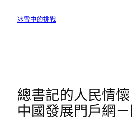
跳
至
冰雪中的挑戰
主
要
內
容
總書記的人民情懷
中國發展門戶網－