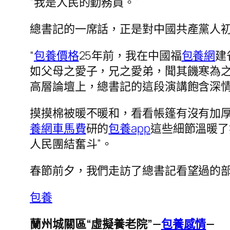
“我是人民的勤務員。”
總書記的一席話，正是對中國共產黨人
“
包養價格
25年前，我在中國福
包養網
建
如父母之愛子，兄之愛弟，聞其饑寒為之哀
高層論壇上，總書記的這段演講飽含深
摸摸棉被暖不暖和，看看帳篷有沒有加
養網車馬費
研的
包養app
這些細節溫暖了
人民團結奮斗”。
春節前夕，我們走訪了總書記看望過的
包養
蘭州城關區“虛擬養老院”—
包養感情
—