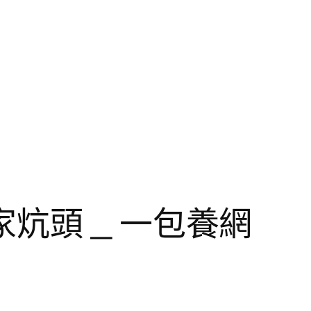
炕頭 _ 一包養網