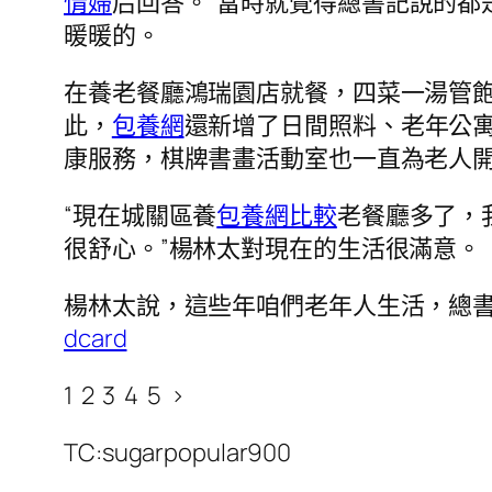
情婦
后回答。“當時就覺得總書記說的都
暖暖的。
在養老餐廳鴻瑞園店就餐，四菜一湯管
此，
包養網
還新增了日間照料、老年公
康服務，棋牌書畫活動室也一直為老人
“現在城關區養
包養網比較
老餐廳多了，
很舒心。”楊林太對現在的生活很滿意。
楊林太說，這些年咱們老年人生活，總書
dcard
1 2 3 4 5 >
TC:sugarpopular900