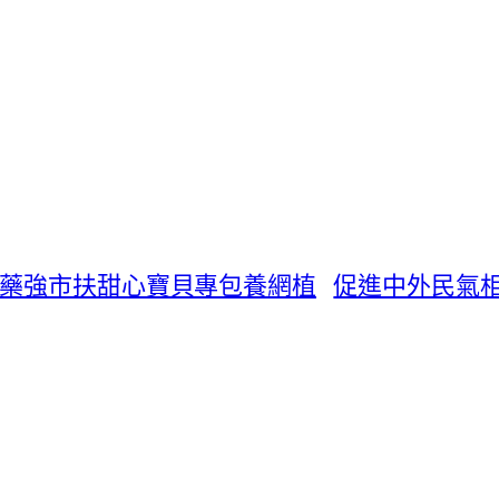
醫藥強市扶甜心寶貝專包養網植
促進中外民氣