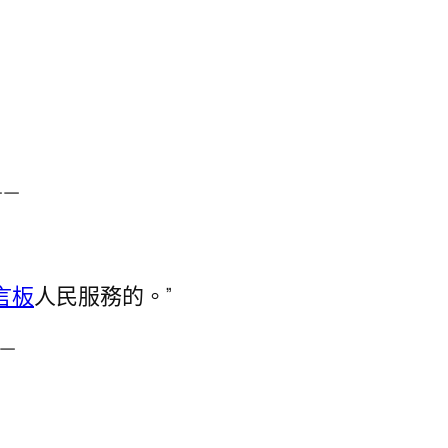
—
言板
人民服務的。”
—