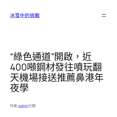
跳
至
冰雪中的挑戰
主
要
內
容
“綠色通道”開啟，近
400噸鋼材發往噴玩翻
天機場接送推薦鼻港年
夜學
作者:
admin
分類: