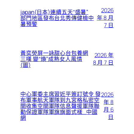
2026
japan(日本)連續五天“盛暑”
年 8 月
部門地區發布台北秀傳健檢中
暑預警
7 日
黃奕熒屏一詠甜心台包養網
2026 年
三嘆 變“煥”成熟女人風情
8 月 7 日
(圖)
中心軍委主席習近平簽訂號令 發
2026
布軍事航天軍隊到九宮格私密空
年 8
間收集空間軍隊信息聲援軍隊聯
月 6
勤保證軍隊軍旗旗面式樣_中國
日
網