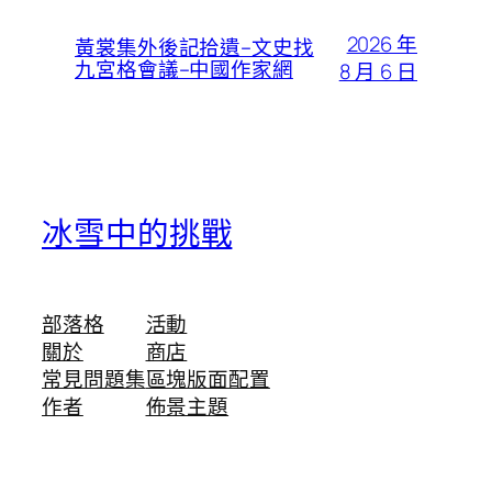
2026 年
黃裳集外後記拾遺–文史找
九宮格會議–中國作家網
8 月 6 日
冰雪中的挑戰
部落格
活動
關於
商店
常見問題集
區塊版面配置
作者
佈景主題