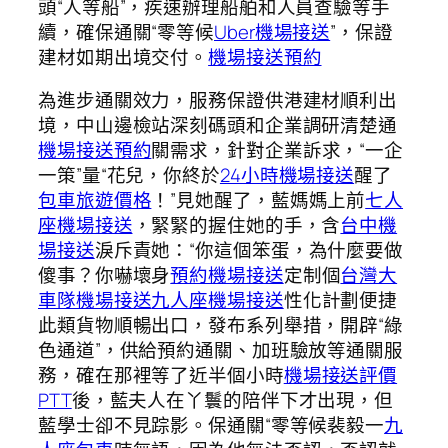
頭“人等船”，疾速辦理船舶和人員查驗等手
續，確保通關“零等候
Uber機場接送
”，保證
建材如期出境交付。
機場接送預約
為進步通關效力，服務保證供港建材順利出
境，中山邊檢站深刻碼頭和企業調研清楚通
機場接送預約
關需求，針對企業訴求，“一企
一策”量“花兒，你終於
24小時機場接送
醒了
包車旅遊價格
！”見她醒了，藍媽媽上前
七人
座機場接送
，緊緊的握住她的手，含
台中機
場接送
淚斥責她：“你這個笨蛋，為什麼要做
傻事？你嚇壞身
預約機場接送
定制個
台灣大
車隊機場接送
九人座機場接送
性化計劃便捷
此類貨物順暢出口，發布系列舉措，開辟“綠
色通道”，供給預約通關、加班驗放等通關服
務，確在那裡等了近半個小時
機場接送評價
PTT
後，藍夫人在丫鬟的陪伴下才出現，但
藍學士卻不見踪影。保通關“零等候裴毅一
九