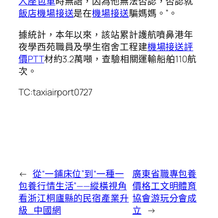
人座包車
時無語，因為他無法否認，否認就
飯店機場接送
是在
機場接送
騙媽媽。”。
據統計，本年以來，該站累計護航噴鼻港年
夜學西苑職員及學生宿舍工程建
機場接送評
價PTT
材約3.2萬噸，查驗相關運輸船舶110航
次。
TC:taxiairport0727
←
從“一鋪床位”到“一種一
廣東省職專包養
包養行情生活”——縱橫視角
價格工文明體育
看浙江桐廬縣的民宿產業升
協會游玩分會成
級_中國網
立
→