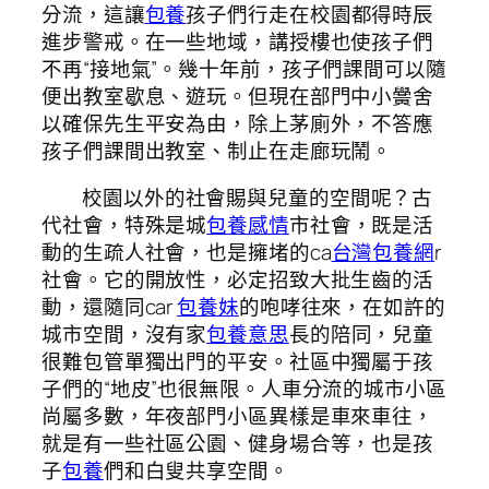
分流，這讓
包養
孩子們行走在校園都得時辰
進步警戒。在一些地域，講授樓也使孩子們
不再“接地氣”。幾十年前，孩子們課間可以隨
便出教室歇息、遊玩。但現在部門中小黌舍
以確保先生平安為由，除上茅廁外，不答應
孩子們課間出教室、制止在走廊玩鬧。
校園以外的社會賜與兒童的空間呢？古
代社會，特殊是城
包養感情
市社會，既是活
動的生疏人社會，也是擁堵的ca
台灣包養網
r
社會。它的開放性，必定招致大批生齒的活
動，還隨同car
包養妹
的咆哮往來，在如許的
城市空間，沒有家
包養意思
長的陪同，兒童
很難包管單獨出門的平安。社區中獨屬于孩
子們的“地皮”也很無限。人車分流的城市小區
尚屬多數，年夜部門小區異樣是車來車往，
就是有一些社區公園、健身場合等，也是孩
子
包養
們和白叟共享空間。