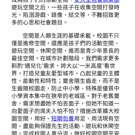
遊玩空間之后，一些孩子在收集空間打發時
光，陷溺游戲、錄像、結交等，不難招致更
多的心思和社會題目。
空間是人類生涯的基礎承載。校園不只
僅是進修空間，還應是孩子們的活動空間、
遊玩空間、休閑空間，進而是青少年景長的
最佳空間。在城市計劃階段，我們需求更多
斟酌“適兒化”需求，誇大以“一米高度”看世
界，打造兒童友愛型城市，凸起兒童的主體
性、能動性和特性；黌舍隨生齒走，而不是
生齒隨校園走，防止中小學、特殊是優質中
小學資本集中在狹窄的老城區。對于老舊黌
舍，需求想盡她不怕丟面子，但她不知道一
向愛面子的席夫人怕不怕？措施改革擴大校
園空間，用好、
短期包養
用足、用活現有空
間，盡能夠保證先生的活動、遊玩和休閑空
間。完成校園人車分流，做好校園空間平安