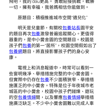
飛吧，我的 dau更高。 勇敢迎接挑戰，戰勝
一切，擁有幸福，我爸媽相信你能做到。
原題目：積極推進城市空間“適兒化”
明天是兒童節，有關校
包養站長
園平安
的題目再次
包養
激發普遍追蹤關心。更值得
器重的，是中小黌舍園的空間題目。校園是
孩子們
包養
的第一“居所”，校園空間假如出了
包養網
題目，將直接影響孩子們的身心安
康。
電視上和消息報道中，時常可以看到一
些窗明幾凈、舉措措施完整的中小黌舍園。
但實際中仍存在
包養
不少面積狹窄、舉措措
施匱乏的中小黌舍。特殊是位于年夜城市老
城區的中小黌舍，校園中孩子們錘煉、遊玩
的空
包養情婦
間，以及響應
包養情婦
舉措措
施廣泛缺乏。不少中小黌舍園難以完成人車