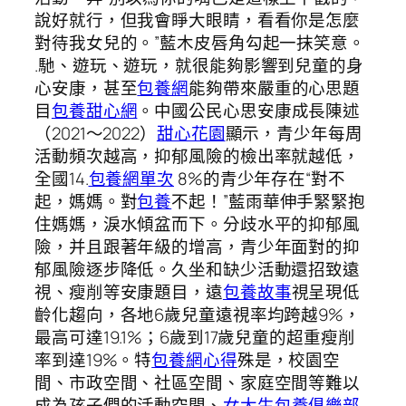
說好就行，但我會睜大眼睛，看看你是怎麼
對待我女兒的。”藍木皮唇角勾起一抹笑意。
.馳、遊玩、遊玩，就很能夠影響到兒童的身
心安康，甚至
包養網
能夠帶來嚴重的心思題
目
包養甜心網
。中國公民心思安康成長陳述
（2021～2022）
甜心花園
顯示，青少年每周
活動頻次越高，抑郁風險的檢出率就越低，
全國14.
包養網單次
8%的青少年存在“對不
起，媽媽。對
包養
不起！”藍雨華伸手緊緊抱
住媽媽，淚水傾盆而下。分歧水平的抑郁風
險，并且跟著年級的增高，青少年面對的抑
郁風險逐步降低。久坐和缺少活動還招致遠
視、瘦削等安康題目，遠
包養故事
視呈現低
齡化趨向，各地6歲兒童遠視率均跨越9%，
最高可達19.1%；6歲到17歲兒童的超重瘦削
率到達19%。特
包養網心得
殊是，校園空
間、市政空間、社區空間、家庭空間等難以
成為孩子們的活動空間、
女大生包養俱樂部