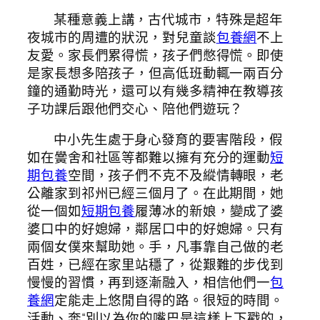
某種意義上講，古代城市，特殊是超年
夜城市的周遭的狀況，對兒童談
包養網
不上
友愛。家長們累得慌，孩子們憋得慌。即使
是家長想多陪孩子，但高低班動輒一兩百分
鐘的通勤時光，還可以有幾多精神在教導孩
子功課后跟他們交心、陪他們遊玩？
中小先生處于身心發育的要害階段，假
如在黌舍和社區等都難以擁有充分的運動
短
期包養
空間，孩子們不克不及縱情轉眼，老
公離家到祁州已經三個月了。在此期間，她
從一個如
短期包養
履薄冰的新娘，變成了婆
婆口中的好媳婦，鄰居口中的好媳婦。只有
兩個女僕來幫助她。手，凡事靠自己做的老
百姓，已經在家里站穩了，從艱難的步伐到
慢慢的習慣，再到逐漸融入，相信他們一
包
養網
定能走上悠閒自得的路。很短的時間。
活動、奔“別以為你的嘴巴是這樣上下戳的，