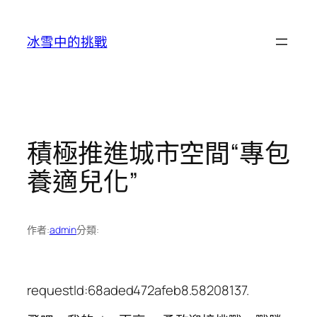
跳
至
冰雪中的挑戰
主
要
內
容
積極推進城市空間“專包
養適兒化”
作者:
admin
分類:
requestId:68aded472afeb8.58208137.