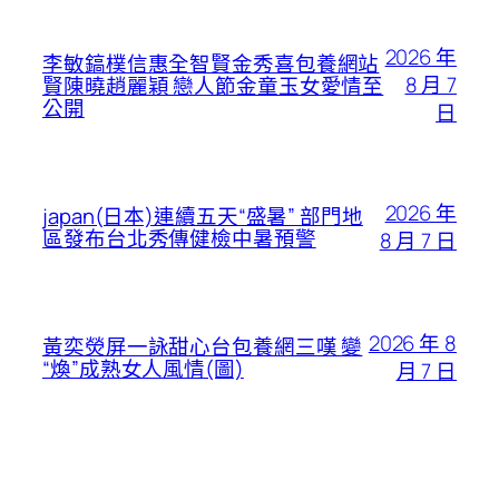
2026 年
李敏鎬樸信惠全智賢金秀喜包養網站
8 月 7
賢陳曉趙麗穎 戀人節金童玉女愛情至
公開
日
2026 年
japan(日本)連續五天“盛暑” 部門地
區發布台北秀傳健檢中暑預警
8 月 7 日
2026 年 8
黃奕熒屏一詠甜心台包養網三嘆 變
“煥”成熟女人風情(圖)
月 7 日