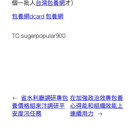
個一批人
台灣包養網
才）
包養網dcard
包養網
TC:sugarpopular900
←
省水利廳調研專包
在加強政治效專包養
養價格組來汴調研平
心得能和組織效能上
安度汛任務
連續用力
→