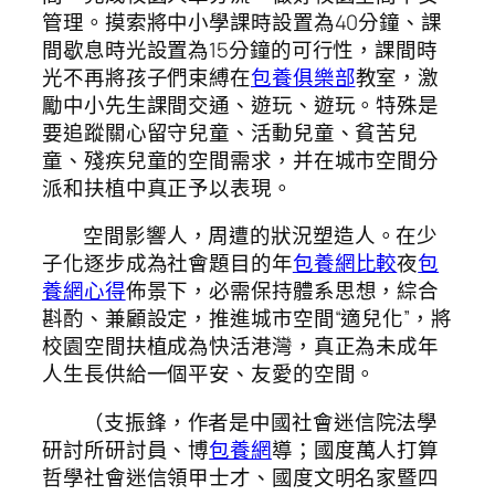
管理。摸索將中小學課時設置為40分鐘、課
間歇息時光設置為15分鐘的可行性，課間時
光不再將孩子們束縛在
包養俱樂部
教室，激
勵中小先生課間交通、遊玩、遊玩。特殊是
要追蹤關心留守兒童、活動兒童、貧苦兒
童、殘疾兒童的空間需求，并在城市空間分
派和扶植中真正予以表現。
空間影響人，周遭的狀況塑造人。在少
子化逐步成為社會題目的年
包養網比較
夜
包
養網心得
佈景下，必需保持體系思想，綜合
斟酌、兼顧設定，推進城市空間“適兒化”，將
校園空間扶植成為快活港灣，真正為未成年
人生長供給一個平安、友愛的空間。
（支振鋒，作者是中國社會迷信院法學
研討所研討員、博
包養網
導；國度萬人打算
哲學社會迷信領甲士才、國度文明名家暨四