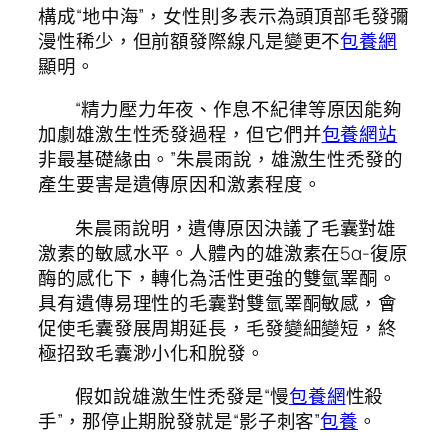
構成“地中海”，女性則多表示為頭頂部毛發彌
漫性稀少，但前額發際線凡是變更不
包養網
顯明。
“精力壓力年夜、作息不紀律等原因能夠
加劇雄激生性禿發過程，但它們并
包養網站
非最基礎緣由。”朱晨雨說，雄激生性禿發的
產生要害是遺傳原因和激素程度。
朱晨雨說明，遺傳原因決議了毛囊對雄
激素的敏感水平。人體內的雄激素在5α-復原
酶的感化下，轉化為活性更強的雙氫睪酮。
具有遺傳易理性的毛囊對雙氫睪酮敏感，會
促使毛囊發展周期延長，毛發變細變短，終
極招致毛囊渺小化和脫發。
假如說雄激生性禿發是“慢
包養網
性殺
手”，那停止期脫發就是“影子刺客”
包養
。