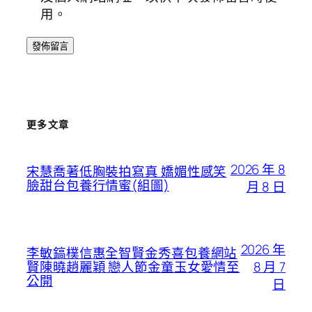
用。
更多文章
2026 年 8
宋慧喬著低胸裝拍寫真 嬌媚性感笑
臉甜台包養行情蜜(組圖)
月 8 日
2026 年
李敏鎬樸信惠全智賢金秀喜包養網站
8 月 7
賢陳曉趙麗穎 戀人節金童玉女愛情至
公開
日