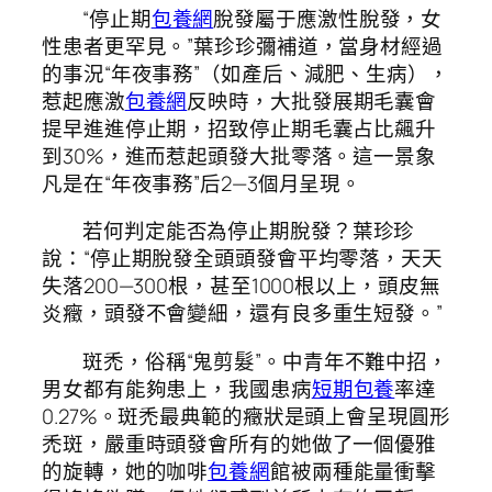
“停止期
包養網
脫發屬于應激性脫發，女
性患者更罕見。”葉珍珍彌補道，當身材經過
的事況“年夜事務”（如產后、減肥、生病），
惹起應激
包養網
反映時，大批發展期毛囊會
提早進進停止期，招致停止期毛囊占比飆升
到30%，進而惹起頭發大批零落。這一景象
凡是在“年夜事務”后2—3個月呈現。
若何判定能否為停止期脫發？葉珍珍
說：“停止期脫發全頭頭發會平均零落，天天
失落200—300根，甚至1000根以上，頭皮無
炎癥，頭發不會變細，還有良多重生短發。”
斑禿，俗稱“鬼剪髮”。中青年不難中招，
男女都有能夠患上，我國患病
短期包養
率達
0.27%。斑禿最典範的癥狀是頭上會呈現圓形
禿斑，嚴重時頭發會所有的她做了一個優雅
的旋轉，她的咖啡
包養網
館被兩種能量衝擊