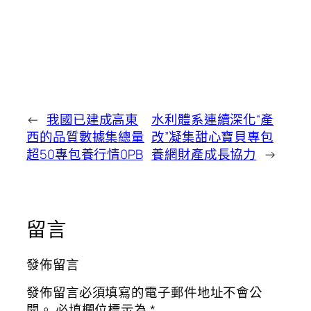
←
我國已建成高東
水利體系連續深化“產
西的品質數據集總量
改”凝集甜心寶貝專包
超50專包養行情0PB
養網財產成長協力
→
留言
發佈留言
發佈留言必須填寫的電子郵件地址不會公
開。
必填欄位標示為
*