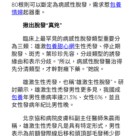
80根則可以斷定為病感性脫發，需求惹
包養
情婦
起器重。
揪出脫發“真兇”
臨床上最罕見的病感性脫發類型重要分
為三類：雄激
包養甜心網
生性禿發、停止期
脫發、斑禿。葉珍珍先容，分歧類型的誘發
緣由和表示分歧。“所以，病感性脫發醫治得
先分清類型，才幹對癥下藥。”她說。
雄激生性禿發，也稱“雄激生性脫發”。研
討顯示，雄激生性禿發男性更多見，我國成
包養
年男性患病率達21.3%、女性6%，並且
女性發病年紀比男性晚。
北京協和病院皮膚科副主任醫師朱晨雨
稱，雄激生性禿發凡是具有特定形式，男性
表示為前額發際線后移和頭頂部毛發稀少即