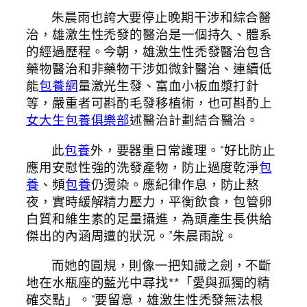
朱晨雨也誇大要停止晚期干涉和綜合醫
治，雄激生性禿發的醫治是一個持久、體系
的經過歷程。今朝，雄激生性禿發醫治包含
藥物醫治和非藥物干涉如微針醫治、連續低
能
包養網
量激光生發、富血小板血漿打針
等，嚴重者可斟酌毛發移植術，也可斟酌上
女大生包養俱樂部
述醫治計劃結合醫治。
此
包養
外，要器重日常護理。“好比防止
應用安慰性強的洗發產物，防止過度乾淨
包
養
、頻
包養
仍燙染。應紀律作息，防止熬
夜，實時緩解精力壓力，平衡飲食，包管卵
白質和維生素的足量攝進，為頭產生長供給
傑出的內涵周遭的狀況。”朱晨雨說。
而她的圓規，則像一把知識之劍，不斷
地在水瓶座的藍光中尋找**「愛與孤獨的精
確交點」。“要留意，雄激生性禿發無法根