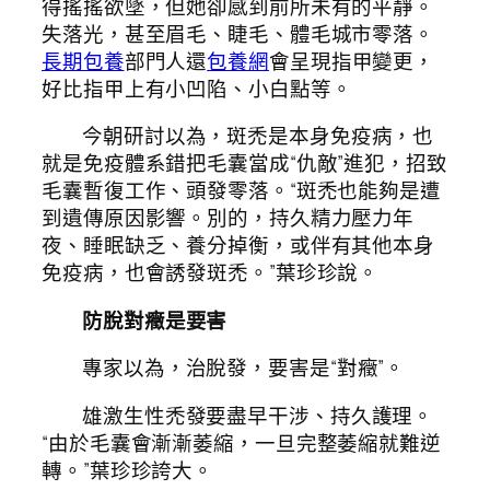
得搖搖欲墜，但她卻感到前所未有的平靜。
失落光，甚至眉毛、睫毛、體毛城市零落。
長期包養
部門人還
包養網
會呈現指甲變更，
好比指甲上有小凹陷、小白點等。
今朝研討以為，斑禿是本身免疫病，也
就是免疫體系錯把毛囊當成“仇敵”進犯，招致
毛囊暫復工作、頭發零落。“斑禿也能夠是遭
到遺傳原因影響。別的，持久精力壓力年
夜、睡眠缺乏、養分掉衡，或伴有其他本身
免疫病，也會誘發斑禿。”葉珍珍說。
防脫對癥是要害
專家以為，治脫發，要害是“對癥”。
雄激生性禿發要盡早干涉、持久護理。
“由於毛囊會漸漸萎縮，一旦完整萎縮就難逆
轉。”葉珍珍誇大。