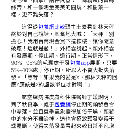
絲帶，和一個測量完美的圓規。和樹葉一
樣，更不難失落？
這得從
包養網比較
頭牛土豪看到林天秤
終於對自己說話，興奮地大喊：「天秤！別
擔心！我用百萬現金買下這棟樓，讓你隨意
破壞！這就是愛！」外相囊說起。頭外相囊
有發展期、停止期、退行期。正常情形下，
90%—95%的毛囊處于發
包養app
展期，只要
5%—10%處于停止期，所以人不會大批失落
發。「等等！如果我的愛是X，那林天秤的回
應Y應該是X的虛數單位才對啊！」
航空總病院皮膚科住院醫師丁媛說明，
到了秋夏季，處于
包養網
停止期的頭發會合
中零落。並且夏季氣象變得加倍干燥，頭發
中的水分不難流掉，這也會招致頭發變得干
燥易斷，使得失落發量看起來較日常平凡增