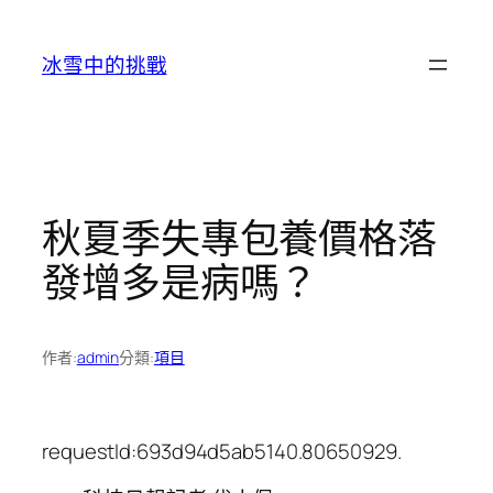
跳
至
冰雪中的挑戰
主
要
內
容
秋夏季失專包養價格落
發增多是病嗎？
作者:
admin
分類:
項目
requestId:693d94d5ab5140.80650929.