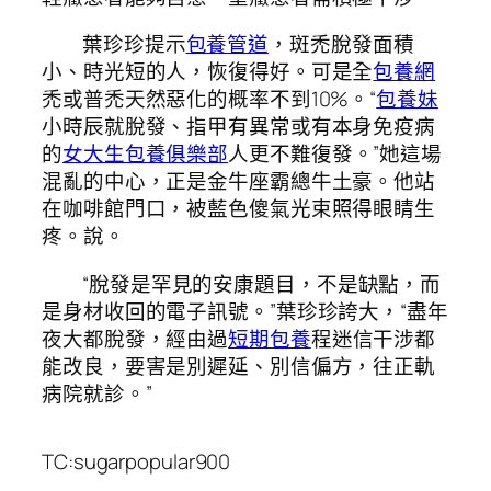
葉珍珍提示
包養管道
，斑禿脫發面積
小、時光短的人，恢復得好。可是全
包養網
禿或普禿天然惡化的概率不到10%。“
包養妹
小時辰就脫發、指甲有異常或有本身免疫病
的
女大生包養俱樂部
人更不難復發。”她這場
混亂的中心，正是金牛座霸總牛土豪。他站
在咖啡館門口，被藍色傻氣光束照得眼睛生
疼。說。
“脫發是罕見的安康題目，不是缺點，而
是身材收回的電子訊號。”葉珍珍誇大，“盡年
夜大都脫發，經由過
短期包養
程迷信干涉都
能改良，要害是別遲延、別信偏方，往正軌
病院就診。”
TC:sugarpopular900