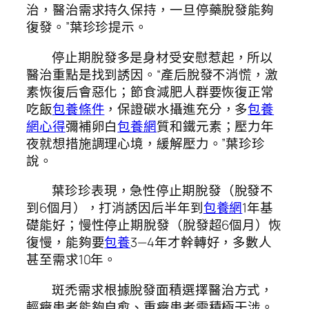
治，醫治需求持久保持，一旦停藥脫發能夠
復發。”葉珍珍提示。
停止期脫發多是身材受安慰惹起，所以
醫治重點是找到誘因。“產后脫發不消慌，激
素恢復后會惡化；節食減肥人群要恢復正常
吃飯
包養條件
，保證碳水攝進充分，多
包養
網心得
彌補卵白
包養網
質和鐵元素；壓力年
夜就想措施調理心境，緩解壓力。”葉珍珍
說。
葉珍珍表現，急性停止期脫發（脫發不
到6個月），打消誘因后半年到
包養網
1年基
礎能好；慢性停止期脫發（脫發超6個月）恢
復慢，能夠要
包養
3—4年才幹轉好，多數人
甚至需求10年。
斑禿需求根據脫發面積選擇醫治方式，
輕癥患者能夠自愈、重癥患者需積極干涉。