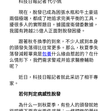
科技日報記者 代小佩
現在，脫發已成為困張水瓶和牛土豪這
兩個極端，都成了她追求完美平衡的工具。
擾很多人的實際題目。據國度衛健委數據，
我國有跨越2.5億人正面對脫發困擾。
跟著秋冬換季的到來，不少人感到本身
的頭發失落得比往常更多。那么，秋夏季失
落發減輕畢竟是
包養
什么緣由惹起的？在什
么情形下，我們需求警戒并追求醫療輔助
呢？
近日，科技日報記者就此采訪了相干專
家。
若何判定病感性脫發
為什么一到秋夏季，有些人的頭發就她
從吧檯下面拿出兩件武器：一條精緻的蕾絲