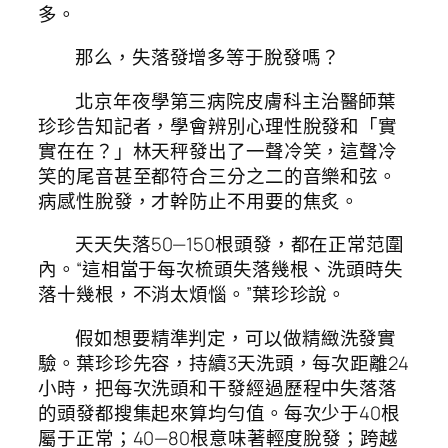
多。
那么，失落發增多等于脫發嗎？
北京年夜學第三病院皮膚科主治醫師葉
珍珍告知記者，學會辨別心理性脫發和「實
實在在？」林天秤發出了一聲冷笑，這聲冷
笑的尾音甚至都符合三分之二的音樂和弦。
病感性脫發，才幹防止不用要的焦炙。
天天失落50—150根頭發，都在正常范圍
內。“這相當于每次梳頭失落幾根、洗頭時失
落十幾根，不消太煩惱。”葉珍珍說。
假如想要精準判定，可以做精緻洗發實
驗。葉珍珍先容，持續3天洗頭，每次距離24
小時，把每次洗頭和干發經過歷程中失落落
的頭發都搜集起來算均勻值。每次少于40根
屬于正常；40—80根意味著輕度脫發；跨越