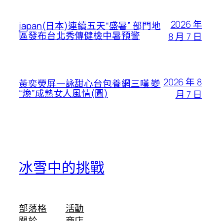
2026 年
japan(日本)連續五天“盛暑” 部門地
區發布台北秀傳健檢中暑預警
8 月 7 日
2026 年 8
黃奕熒屏一詠甜心台包養網三嘆 變
“煥”成熟女人風情(圖)
月 7 日
冰雪中的挑戰
部落格
活動
關於
商店