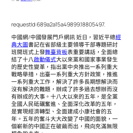
requestId:689a2a15a49899.18805497.
中國網/中國發展門戶網訊 近日，習近平總
經
典大圖
書記在省部級主要領導干部專題研討
班開班式上發
舞臺背板
表重要講話，全面總
結了十八
啟動儀式
大以來黨和國家事業發生
的歷史性變革，指出黨中央推出一系列重大
戰略舉措，出臺一系列重大方針政策，推進
一系列重大工作，解決了許多長期想解決而
沒有解決的難題，辦成了許多過去想辦而沒
有辦成的大事。十八大以來的五年，是全黨
全國人民砥礪奮進、全面深化改革的五年，
是實現經濟轉型、全面建成小康社會的五
年。五年的奮斗大大改變了中國的面貌，一
個嶄新的中國正在破繭而出，飛向充滿無限