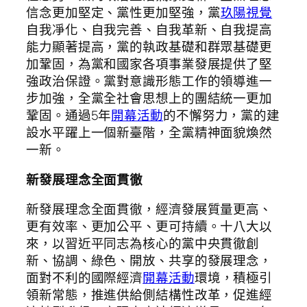
信念更加堅定、黨性更加堅強，黨
玖陽視覺
自我凈化、自我完善、自我革新、自我提高
能力顯著提高，黨的執政基礎和群眾基礎更
加鞏固，為黨和國家各項事業發展提供了堅
強政治保證。黨對意識形態工作的領導進一
步加強，全黨全社會思想上的團結統一更加
鞏固。通過5年
開幕活動
的不懈努力，黨的建
設水平躍上一個新臺階，全黨精神面貌煥然
一新。
新發展理念全面貫徹
新發展理念全面貫徹，經濟發展質量更高、
更有效率、更加公平、更可持續。十八大以
來，以習近平同志為核心的黨中央貫徹創
新、協調、綠色、開放、共享的發展理念，
面對不利的國際經濟
開幕活動
環境，積極引
領新常態，推進供給側結構性改革，促進經