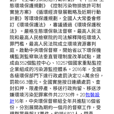
態環境保護規劃》《控制污染物排放許可制
實施方案》《循環經濟發展戰略及近期行動
計劃》等環境保護規劃，全國人大常委會修
訂《環境保護法》，審議通過《環境保護稅
法》。嚴格生態環保執法督察。最高人民法
院和最高人民檢察院的司法解釋降低環境入
罪門檻，最高人民法院成立環境資源審判
庭。啟動中央環保督察，開始省以下環保機
構監測監察執法垂直管理制度改革試點，建
成由352個監控中心、10257個國家重點監控
企業組成的污染源監控體系。2016年，全國
各級環保部門下達行政處罰決定12.4萬余份，
罰款66.3億元。全國實施按日連續處罰、查
封扣押、限產停產、移送行政拘留、移送涉
嫌環境污染犯罪案件共22730件。20
包裝設
計
16年，中央環保督察組全年共進駐16個省
份，分別展開為期約一個月的督察工作，受
理群眾舉報3.3萬件，約談6307人，問責