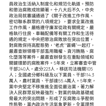
員政治生活納入制度化和規范化軌道。預防
和懲治腐敗成效顯著。十八大后不久，中央
政治局就審議通過了《關于改進工作作風、
密切聯系群眾的八項規定》，要求全黨改進
工作作風，嚴格遵守廉潔從政有關規定，嚴
格執行住房、車輛配備等有關工作和生活待
遇的規定。中央把懲治腐敗放在突出位置，
對腐敗保持高壓態勢，“老虎”“蒼蠅”一起打，
嚴肅查辦領導干部濫用職權、貪污賄賂、腐
化墮落等案件，嚴肅查辦發生在重點領域和
關鍵環節的腐敗案件。5年來，立案審查中管
干部240人，處分223人，移送司法機關105
人；全國處分鄉科級及以下黨員、干部114.3
萬人，農村黨員、干部達55.4萬人。5年來，
黨中央堅定不移推進全面從嚴治黨，著力解
決人民群眾反映最強烈、對黨的執政基礎威
脅最大的突出問題，形成了反腐敗斗爭壓倒
性態勢，黨內政治生活氣象更新，全黨理想