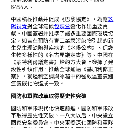
6454人。
中國積極推動并促成《巴黎協定》，為應
玖
陽視覺
對全球氣候
包裝盒
變化作出重要貢
獻。中國簽署并批準了諸多重要國際環境協
定，如旨在預防有害工業汞污染物引起的新
生兒生理缺陷與疾病的《水俁公約》、保護
生物多樣性的《名古屋議定書》等。中國在
《蒙特利爾議定書》締約方大會上發揮了建
設性引領作用，推動全球通過《基加利修正
案》，就遏制空調與冰箱中的強效溫室氣體
氫氟碳化物達成一致。
國防和軍隊改革取得歷史性突破
國防和軍隊現代化快速前進，國防和軍隊改
革取得歷史性突破。十八大以后，中央設立
國家安全委員會、中央軍委深化國防和軍隊