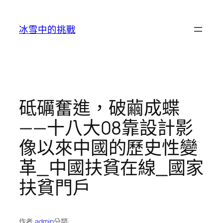
跳
至
冰雪中的挑戰
主
要
內
容
砥礪奮進，破繭成蝶
——十八大08靠設計影
像以來中國的歷史性變
革_中國扶貧在線_國家
扶貧門戶
作者:
admin
分類: