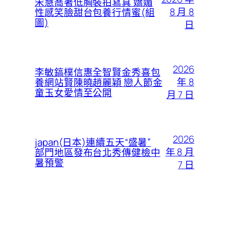
宋慧喬著低胸裝拍寫真 嬌媚
8 月 8
性感笑臉甜台包養行情蜜(組
圖)
日
2026
李敏鎬樸信惠全智賢金秀喜包
年 8
養網站賢陳曉趙麗穎 戀人節金
童玉女愛情至公開
月 7 日
2026
japan(日本)連續五天“盛暑”
年 8 月
部門地區發布台北秀傳健檢中
暑預警
7 日