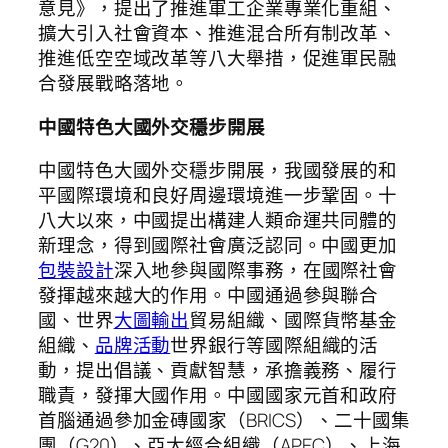
意見》，提出了推進軍工企業專業化重組、
擴大引入社會資本、推進混合所有制改革、
推進低空空域改革等八大舉措，促進軍民融
合發展戰略落地。
中國特色大國外交穩步開展
中國特色大國外交穩步開展，我國發展的和
平國際環境和良好周邊環境進一步鞏固。十
八大以來，中國提出構建人類命運共同體的
新理念，得到國際社會廣泛認同。中國更加
包裝設計
深入地參與國際事務，在國際社會
發揮越來越大的作用。中國通過參與聯合
國、世界
大圖輸出
貿易組織、國際貨幣基金
組織、
品牌活動
世界銀行等國際組織的活
動，提出倡議、貢獻智慧，承擔義務、履行
職責，發揮大國作用。中國國家元首和政府
首腦通過參加金磚國家（BRICS）、二十國集
團（G20）、亞太經合組織（APEC）、上海