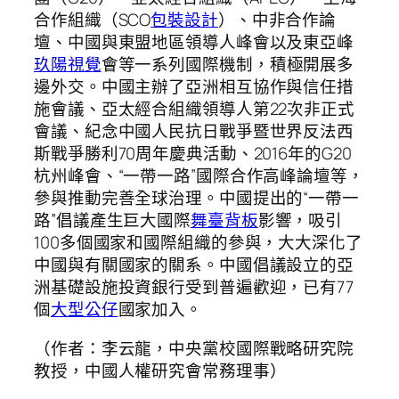
合作組織（SCO
包裝設計
）、中非合作論
壇、中國與東盟地區領導人峰會以及東亞峰
玖陽視覺
會等一系列國際機制，積極開展多
邊外交。中國主辦了亞洲相互協作與信任措
施會議、亞太經合組織領導人第22次非正式
會議、紀念中國人民抗日戰爭暨世界反法西
斯戰爭勝利70周年慶典活動、2016年的G20
杭州峰會、“一帶一路”國際合作高峰論壇等，
參與推動完善全球治理。中國提出的“一帶一
路”倡議產生巨大國際
舞臺背板
影響，吸引
100多個國家和國際組織的參與，大大深化了
中國與有關國家的關系。中國倡議設立的亞
洲基礎設施投資銀行受到普遍歡迎，已有77
個
大型公仔
國家加入。
（作者：李云龍，中央黨校國際戰略研究院
教授，中國人權研究會常務理事）