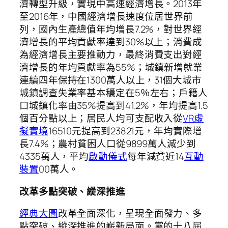
濟轉型升級，實現中高速經濟增長。2013年
至2016年，中國經濟增長速度位居世界前
列，國內生產總值年均增長7.2%，對世界經
濟增長的平均貢獻率達到30%以上；消費成
為經濟增長主要推動力，最終消費支出對經
濟增長的年均貢獻率為55%；城鎮新增就業
連續四年保持在1300萬人以上，31個大城市
城鎮調查失業率基本穩定在5％左右；戶籍人
口城鎮化率由35%提高到41.2%，年均提高1.5
個百分點以上；居民人均可支配收入從
VR虛
擬實境
16510元提高到23821元，年均實際增
長7.4%；農村貧困人口從9899萬人減少到
4335萬人，平均
啟動儀式
每年減貧近14
互動
裝置
00萬人。
改革多點突破、縱深推進
經典大圖
改革全面深化，呈現全面發力、多
點突破、縱深推進的嶄新局面。黨的十八屆