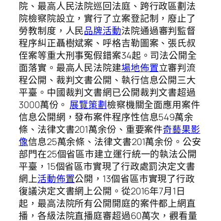
院、最高人民法院巡回法庭、跨行政區劃法
院檢察院設立，實行了立案登記制，廢止了
勞教制度，人民
品牌活動
法院通過審判監督
程序糾正聶樹斌案、呼格吉勒圖案、張氏叔
侄案等重大刑事冤假錯案34起。司法公開全
面落實。最高人民法院建
場地佈置
立審判流
程公開、裁判文書公開、執行信息公開三大
平臺。中國裁判文書網已公開裁判文書超過
3000萬份。
展覽策劃
檢察機關全面應用案件
信息公開網，發布案件程序性信息549萬余
條、法律文書201萬余份、重要案件
奇藝果影
像
信息25萬余條、法律文書201萬余份。公安
部門在25個省區市建立運行統一的執法公開
平臺，15個省區市實現了行政處罰決定文書
網上
活動佈置
公開，13個省區市實現了行政
復議決定文書網上公開。從2016年7月1日
起，最高法院所有公開開庭的案件都上網直
播，各級法院直播庭審超過60萬次，觀看量