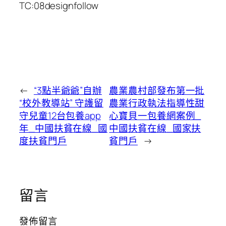
TC:08designfollow
←
“3點半爺爺”自辦
農業農村部發布第一批
“校外教導站” 守護留
農業行政執法指導性甜
守兒童12台包養app
心寶貝一包養網案例_
年_中國扶貧在線_國
中國扶貧在線_國家扶
度扶貧門戶
貧門戶
→
留言
發佈留言