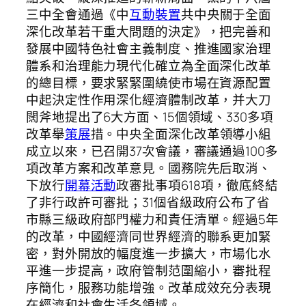
三中全會通過《中
互動裝置
共中央關于全面
深化改革若干重大問題的決定》，把完善和
發展中國特色社會主義制度、推進國家治理
體系和治理能力現代化確立為全面深化改革
的總目標，要求緊緊圍繞使市場在資源配置
中起決定性作用深化經濟體制改革，并大刀
闊斧地提出了6大方面、15個領域、330多項
改革舉
策展
措。中央全面深化改革領導小組
成立以來，已召開37次會議，審議通過100多
項改革方案和改革意見。國務院先后取消、
下放行
開幕活動
政審批事項618項，徹底終結
了非行政許可審批；31個省級政府公布了省
市縣三級政府部門權力和責任清單。經過5年
的改革，中國經濟同世界經濟的聯系更加緊
密，對外開放的幅度進一步擴大，市場化水
平進一步提高，政府管制范圍縮小，審批程
序簡化，服務功能增強。改革成效充分表現
在經濟和社會生活各領域。