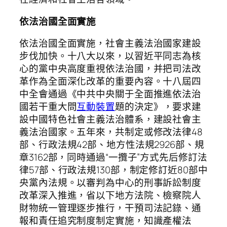
依法治國全面實施
依法治國全面實施，社會主義法治國家建設
步伐加快。十八大以來，以習近平同志為核
心的黨中央高度重視依法治國，并把司法改
革作為全面深化改革的重要內容。十八屆四
中全會通過《中共中央關于全面推進依法治
國若干重大問
互動裝置
題的決定》，要求建
設中國特色社會主義法治體系，建設社會主
義法治國家。五年來，共制定或修改法律48
部、行政法規42部、地方性法規2926部、規
章3162部，同時通過“一攬子”方式先后修訂法
律57部、行政法規130部，制定修訂近80部中
央黨內法規。以審判為中心的刑事訴訟制度
改革深入推進，省以下地方法院、檢察院人
財物統一管理逐步推行，干預司法記錄、通
報和責任追究制度制定實施，知識產權法