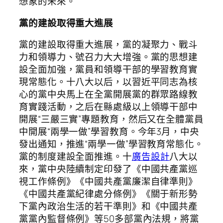
想象的未來。
黨的建設取得重大進展
黨的建設取得重大進展，黨的凝聚力、戰斗
力和領導力、號召力大大增強。黨的思想建
設全面加強，黨員和領導干部的學習教育實
現常態化。十八大以后，以習近平同志為核
心的黨中央馬上在全黨開展黨的群眾路線教
育實踐活動，之后在縣處級以上領導干部中
開展“三嚴三實”專題教育，然后又在全體黨員
中開展“兩學一做”學習教育。今年3月，中央
發出通知，推進“兩學一做”學習教育常態化。
黨的制度建設全面推進。十
廣告設計
八大以
來，黨中央陸續制定印發了《中國共產黨巡
視工作條例》《中國共產黨廉潔自律準則》
《中國共產黨紀律處分條例》《關于新形勢
下黨內政治生活的若干準則》和《中國共產
黨黨內監督條例》等50多部黨內法規，將黨