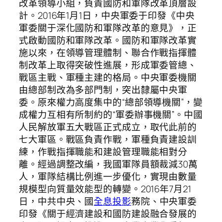
改革領導小組，負責國防和軍隊改革頂層設
計。2016年1月1日，中央軍委于印發《中央
軍委關于深化國防和軍隊改革的意見》，正
式啟動國防和軍隊改革。國防和軍隊改革實
施以來，在領導管理體制、聯合作戰指揮體
制改革上取得突破性進展，形成軍委管總、
戰區主戰、軍種主建的格局。中央軍委機關
由總部制改為多部門制，突出隸屬中央軍
委。原來權力高度集中的“總部領導機關”，變
成權力互相有所制約的“軍委辦事機關”。中國
人民解放軍五大戰區正式成立，取代此前的
七大軍區。戰區負責作戰，軍種負責建設訓
練，作戰指揮職能和建設管理職能相對分
離。經過調整改編，我國軍隊員額裁減30萬
人，軍隊結構比例進一步優化，實現由數量
規模型向質量效能型的轉變。2016年7月21
日，中共中央、國
全息投影
務院、中央軍委
印發《關于經濟建設和國防建設融合發展的