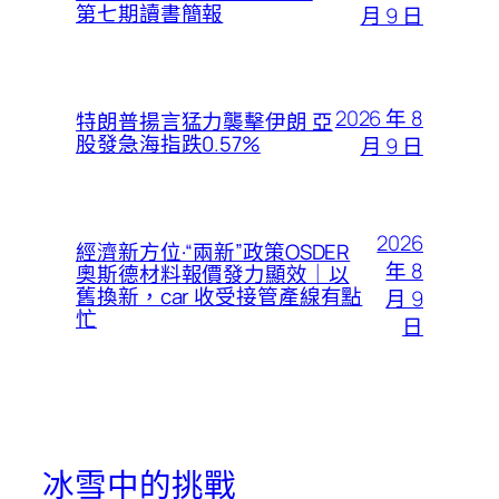
第七期讀書簡報
月 9 日
2026 年 8
特朗普揚言猛力襲擊伊朗 亞
股發急海指跌0.57%
月 9 日
2026
經濟新方位·“兩新”政策OSDER
年 8
奧斯德材料報價發力顯效｜以
舊換新，car 收受接管產線有點
月 9
忙
日
冰雪中的挑戰