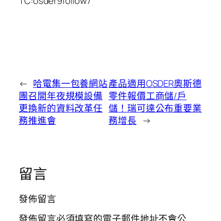
TC:osder9follow7
←
哈電集一包養網站
產品適用OSDER奧斯德
團召開年夜規模設備
零件報價工商儲/戶
更換新的資料改革任
儲！瑞可達公布重要業
務推進會
務增長
→
留言
發佈留言
發佈留言必須填寫的電子郵件地址不會公