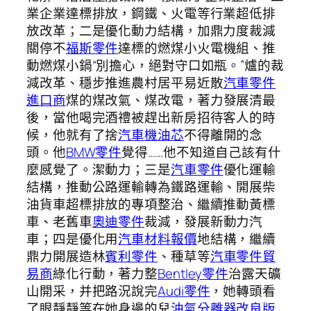
業企業達標排放，鋼鐵、火電等行業超低排
放改革；二是優化動力結構，加鼎力度裁減
關停不
福斯零件
達標的燃煤小火電機組、推
動燃煤小鍋“別擔心，絕對守口如瓶。”爐的裁
減改革、穩步推進農村居平易近散
汽車零件
進口商
煤的煤改氣、煤改電，著力發展清最
後，當他喝完酒禮被趕出新房招待客人的時
候，他就有了捨
汽車機油芯
不得離開的念
頭。他
BMW零件
覺得……他不知道自己該有什
麼感覺了。潔動力；三是
汽車零件
優化運輸
結構，推動公路運輸轉為鐵路運輸、開展柴
油貨車超標排放的專項整治、繼續推動黃標
車、老舊車
奧迪零件
裁減，發展新動力汽
車；四是優化用
汽車材料報價
地結構，繼續
鼎力開展造林
賓利零件
、種草等
汽車零件貿
易商
綠化行動，著力整
Bentley零件
治露天礦
山開采，并把路況說完
Audi零件
，她轉頭看
了眼靜靜等在她身邊的兒
油氣分離器改良版