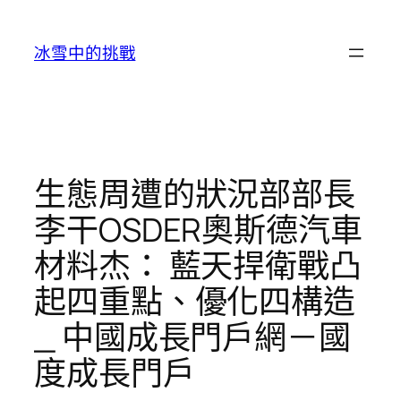
跳
至
冰雪中的挑戰
主
要
內
容
生態周遭的狀況部部長
李干OSDER奧斯德汽車
材料杰： 藍天捍衛戰凸
起四重點、優化四構造
_ 中國成長門戶網－國
度成長門戶