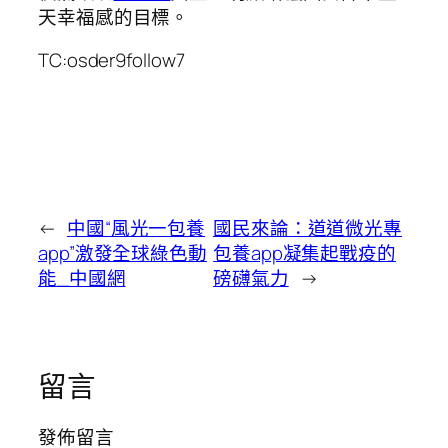
天幸福感的目標。
TC:osder9follow7
←
中國“風光一包養
國民來論：道道微光專
app”激發全球綠色動
包養app凝集起戰疫的
能_中國網
磅礴氣力
→
留言
發佈留言