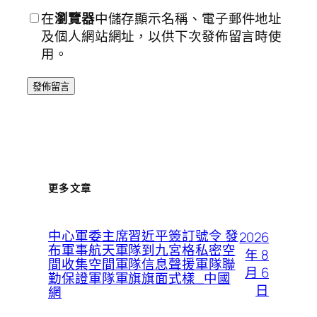
在
瀏覽器
中儲存顯示名稱、電子郵件地址
及個人網站網址，以供下次發佈留言時使
用。
更多文章
中心軍委主席習近平簽訂號令 發
2026
布軍事航天軍隊到九宮格私密空
年 8
間收集空間軍隊信息聲援軍隊聯
月 6
勤保證軍隊軍旗旗面式樣_中國
日
網