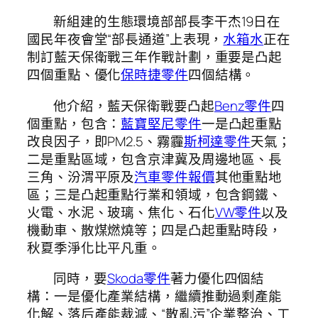
新組建的生態環境部部長李干杰19日在
國民年夜會堂“部長通道”上表現，
水箱水
正在
制訂藍天保衛戰三年作戰計劃，重要是凸起
四個重點、優化
保時捷零件
四個結構。
他介紹，藍天保衛戰要凸起
Benz零件
四
個重點，包含：
藍寶堅尼零件
一是凸起重點
改良因子，即PM2.5、霧霾
斯柯達零件
天氣；
二是重點區域，包含京津冀及周邊地區、長
三角、汾渭平原及
汽車零件報價
其他重點地
區；三是凸起重點行業和領域，包含鋼鐵、
火電、水泥、玻璃、焦化、石化
VW零件
以及
機動車、散煤燃燒等；四是凸起重點時段，
秋夏季淨化比平凡重。
同時，要
Skoda零件
著力優化四個結
構：一是優化產業結構，繼續推動過剩產能
化解、落后產能裁減、“散亂污”企業整治、工