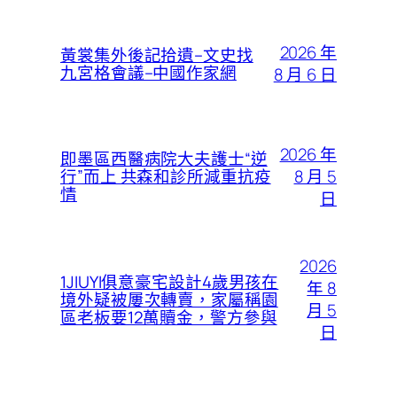
2026 年
黃裳集外後記拾遺–文史找
九宮格會議–中國作家網
8 月 6 日
2026 年
即墨區西醫病院大夫護士“逆
8 月 5
行”而上 共森和診所減重抗疫
情
日
2026
1JIUYI俱意豪宅設計4歲男孩在
年 8
境外疑被屢次轉賣，家屬稱園
月 5
區老板要12萬贖金，警方參與
日