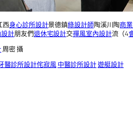
江西
身心診所設計
景德鎮
綠設計師
陶溪川陶
商業
內設計
朋友們
退休宅設計
交
禪風室內設計
流（4
計
周密 攝
牙醫診所設計
侘寂風
中醫診所設計
遊艇設計