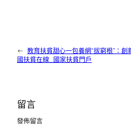
←
教育扶貧甜心一包養網“拔窮根”：創
國扶貧在線_國家扶貧門戶
留言
發佈留言