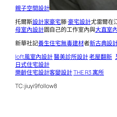
親子空間設計
托爾斯
設計家豪宅
滕·
豪宅設計
尤雷爾在
母室內設計
園自己的工作室內與
大直室
新華社記
養生住宅
無毒建材
者
新古典設
loft風室內設計
醫美診所設計
老屋翻新
日式住宅設計
樂齡住宅設計
客變設計
THE R3 寓所
TC:jiuyi9follow8