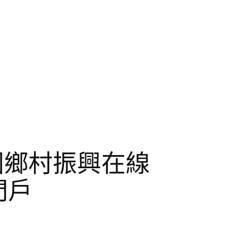
國鄉村振興在線
門戶