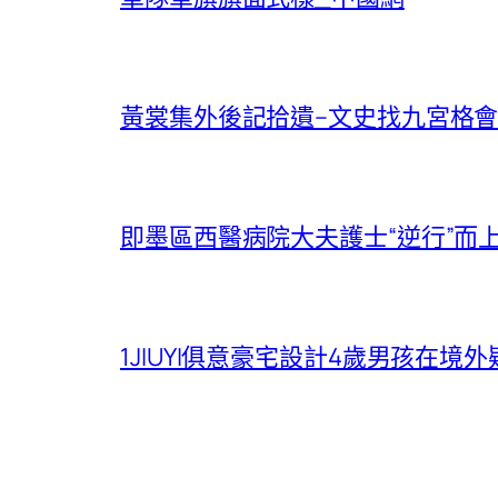
黃裳集外後記拾遺–文史找九宮格會
即墨區西醫病院大夫護士“逆行”而
1JIUYI俱意豪宅設計4歲男孩在