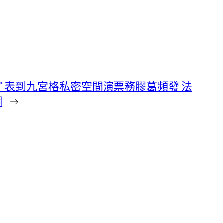
” 表到九宮格私密空間演票務膠葛頻發 法
網
→