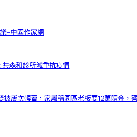
議–中國作家網
上 共森和診所減重抗疫情
境外疑被屢次轉賣，家屬稱園區老板要12萬贖金，