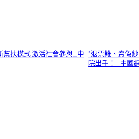
新幫扶模式 激活社會參與_中
“退票難、賣偽鈔
院出手！_中國