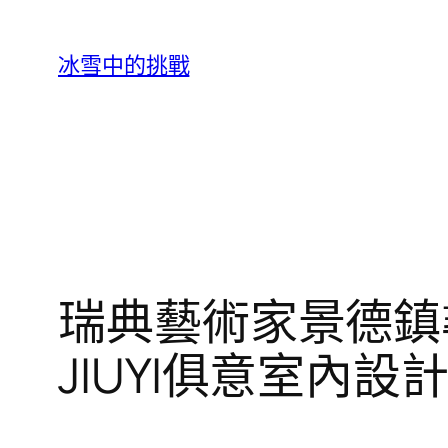
跳
至
冰雪中的挑戰
主
要
內
容
瑞典藝術家景德鎮
JIUYI俱意室內