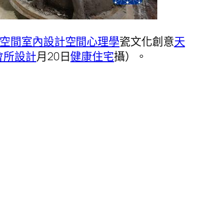
空間室內設計
空間心理學
瓷文化創意
天
會所設計
月20日
健康住宅
攝）。