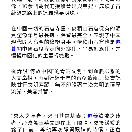
像，10余個朝代的接續營建與重建，成績了古
絲綢之路上的這顆殘暴明珠。
在中國一切的石窟寺里，麥積山石窟保有的泥
質泥像年月最長遠、保留最完全，表現了中國
現代匠人高明的繪塑身手。麥積山石窟也是
包
養網
中國石窟寺走向外鄉化、平易近族化，并
慢慢中國化的主要轉機點。
從訴說“何故中國”的青銅文明，到血脈以系的
人文鼻祖，再到連綿千年的石窟藝術……總書記
陜甘行文明萍蹤，無不印證著中漢文明的積厚
流光，兼容并蓄。
“求木之長者，必固其最基礎；
包養
欲流之遠
者，必浚藍玉華立即閉上了眼睛，然後緩緩的
鬆了口氣，等他再次睜開眼睛的時候，正色