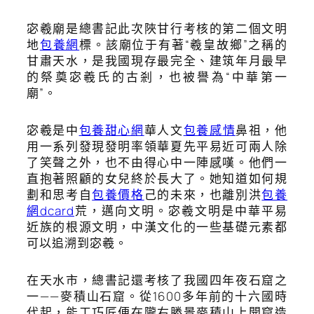
宓羲廟是總書記此次陜甘行考核的第二個文明
地
包養網
標。該廟位于有著“羲皇故鄉”之稱的
甘肅天水，是我國現存最完全、建筑年月最早
的祭奠宓羲氏的古剎，也被譽為“中華第一
廟”。
宓羲是中
包養甜心網
華人文
包養感情
鼻祖，他
用一系列發現發明率領華夏先平易近可兩人除
了笑聲之外，也不由得心中一陣感嘆。他們一
直抱著照顧的女兒終於長大了。她知道如何規
劃和思考自
包養價格
己的未來，也離別洪
包養
網dcard
荒，邁向文明。宓羲文明是中華平易
近族的根源文明，中漢文化的一些基礎元素都
可以追溯到宓羲。
在天水市，總書記還考核了我國四年夜石窟之
一——麥積山石窟。從1600多年前的十六國時
代起，能工巧匠便在隴右勝景麥積山上開窟造