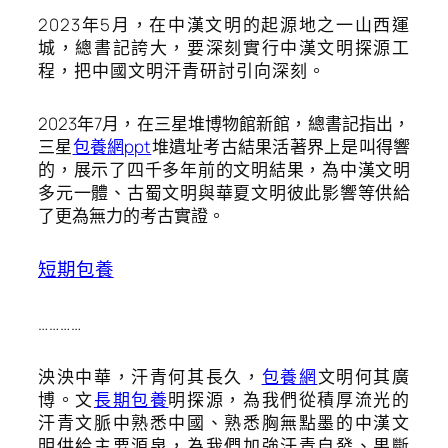
2023年5月，在中漢文明的起源地之一山西運
城，總書記誇大，要深刻實行中漢文明探源工
程，把中國文明汗青研討引向深刻。
2023年7月，在三星堆博物館新館，總書記指出，
三星
包養網ppt
堆遺址考古結果活著界上是叫得響
的，展示了四千多年前的文明結果，為中漢文明
多元一體、古蜀文明與華夏文明彼此影響等供給
了更為無力的考古實證。
短期包養
…………
泱泱中華，汗青何其長久，
包養網
文明何其廣
博。文
長期包養
明探源，為我們從積厚流光的
汗青文脈中熟悉中國、熟悉胸無點墨的中漢文
明供給主要源泉，為我們加強汗青自發、果斷