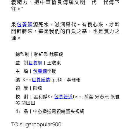
義精力，把中華優良傳統文明一代一代傳下
往。”
泉
包養網
源死水，滋潤萬代。有良心來，才幹
開辟將來。這是我們的自負之基，也是氣力之
源。
總監制丨駱紅秉 魏驅虎
監 制
包養網
丨王敬東
主 編丨
包養網
李璇
編 &nb
包養感情
sp;輯丨李珊珊
視 覺丨陳騰
校 對丨孟利錚&n
包養管道
bsp; 孫潔 宋春燕 梁雅
琴 閆田田
出 品丨中心播送電視總臺央視網
TC:sugarpopular900