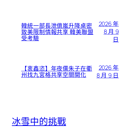
2026 年
韓統一部長泄億嵐升降桌密
8 月 9
致美限制情報共享 韓美聯盟
受考驗
日
2026 年
【衷鑫恣】年夜儒朱子在衢
州找九宮格共享空間開化
8 月 9 日
冰雪中的挑戰