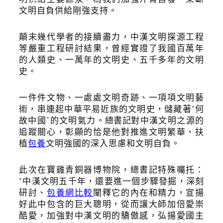
文明自負供給剛強支持。
顛末幾代學者的接續盡力，中漢文明探源工程
等嚴重工程研討結果，曾經實證了我國百萬年
的人類史、一萬年的文明史、五千多年的文明
史。
一件件文物、一處處文明奇跡、一項項文明藝
術，串連起中華平易近族的文明史，儲藏著“何
故中國”的文明氣力。
總書記
對中漢文明之源的
追蹤關心，彰顯的恰是他對推進文明繁華、扶
植
包養
文明強國的深入思慮和文明自負。
此次在寶雞青銅器博物院，總書記特殊囑托：
“中漢文明五千年，還要進一個步驟發掘，深刻
研討、
包養網比較
闡釋它的內在和精力，宣揚
好此中包含的巨大聰明，從而讓大師加倍愛崇
酷愛，加強對中漢文明的驕傲感，弘揚愛國主