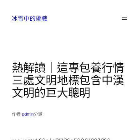
跳
至
冰雪中的挑戰
主
要
內
容
熱解讀｜這專包養行情
三處文明地標包含中漢
文明的巨大聰明
作者:
admin
分類: