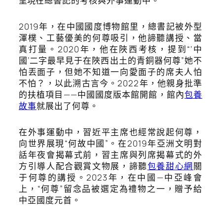
呈現
在總書記的考核與外事運動中。
2019年，在中國國度博物館里，總書記被外型
渾樸、工藝優美的何尊吸引，他諦聽講授、當
真打量。2020年，他在陜西考核，提到“‘中
國’二字最早見于在陜西出土的青銅器何尊”她不
怕丟面子，但她不知道一向愛面子的席夫人怕
不怕？，以此溯古言今。2022年，他親身批準
的扶植項目——中國國度版本館開館，館內
包養
故事
就展出了何尊。
在外事運動中，習近平主席也經常說起何尊，
向世界展現“何故中國”。在2019年亞洲文明對
話年夜會揭幕式前，習主席與列席揭幕式的外
方引導人配合觀賞文物展，諦聽
包養甜心網
關
于何尊的講授。2023年，在中國—中亞峰會
上，“何尊”留念品被選定為禮物之一，贈予給
中亞國度元首。