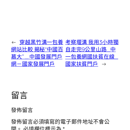
←
穿越黑竹溝一包養
考察堰溝 我用3小時獨
網站比較 揭秘“中國百
自走完9公里山路_中
慕大” _ 中國發展門戶
一包養網國扶貧在線_
網－國家發展門戶
國家扶貧門戶
→
留言
發佈留言
發佈留言必須填寫的電子郵件地址不會公
開。
必填欄位標示為
*