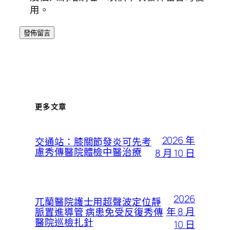
用。
更多文章
2026 年
交通站：膝關節發炎可先考
慮秀傳醫院體檢中醫治療
8 月 10 日
2026
兀蘭醫院護士用超聲波定位靜
年 8 月
脈置進導管 病患免受反復秀傳
醫院巡檢扎針
10 日