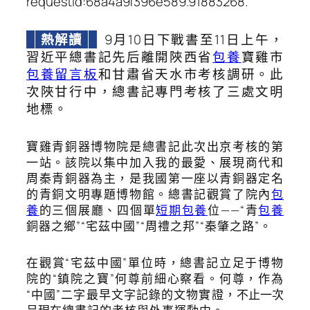
requestId:68a4a9f396e589.91883268.
熱解讀
9月10日下戰書至11日上午，
習近平總書記先后離開陜西省
包養
寶雞市
包養留言板
和甘肅省天水市考核調研。此
次陜甘行中，總書記專門考核了三處文明
地標。
寶雞青銅器博物院是總書記此次出京考核的第
一站。該院以集中加入我的最愛、展現商代和
周秦青銅器為主，是我國第一座以青銅器定名
的青銅文明專題博物館。總書記觀賞了院內
包
養
的三個展廳、四個單
短期包養
位——“青
包養
銅器之鄉”“宅茲中國”“周禮之邦”“秦肇之路”。
在觀賞“宅茲中國”單位時，總書記立足于博物
院的“鎮院之寶”何尊前細心察看。何尊，作為
“中國”二字最早文字記錄的文物實證，
不止一次