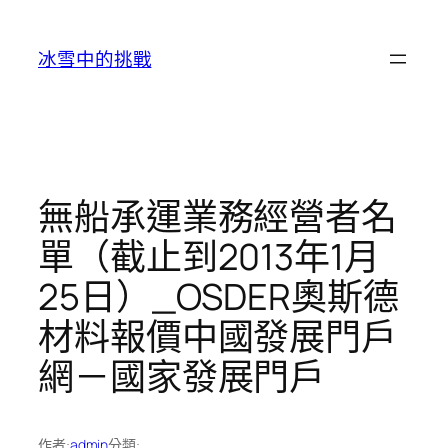
跳
至
冰雪中的挑戰
主
要
內
容
無船承運業務經營者名
單（截止到2013年1月
25日）_OSDER奧斯德
材料報價中國發展門戶
網－國家發展門戶
作者:
admin
分類: