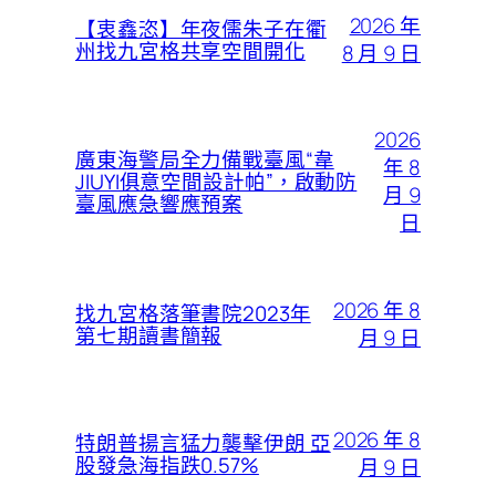
2026 年
【衷鑫恣】年夜儒朱子在衢
州找九宮格共享空間開化
8 月 9 日
2026
廣東海警局全力備戰臺風“韋
年 8
JIUYI俱意空間設計帕”，啟動防
月 9
臺風應急響應預案
日
2026 年 8
找九宮格落筆書院2023年
第七期讀書簡報
月 9 日
2026 年 8
特朗普揚言猛力襲擊伊朗 亞
股發急海指跌0.57%
月 9 日