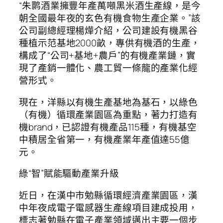
“朱鹮酒業擁豐年產萬噸黑米酒生產線，是今
朝全國最年夜的玄色有機食物生產企業。”該
公司副總經理楊燁介紹，公司建設有機黑谷
種植示范基地2000畝，專供有機酒的生產，
構成了“公司+基地+農戶”的有機產業鏈，實
現了產銷一體化、農工貿一條龍的產業化經
營形式。
現在，洋縣以有機生產基地為基石，以綠色
（有機）循環產業園區為重點，著力打造有
機brand，已認證有機產品115種，有機基空
中積居全省第一，有機產業年產值達55億
元。
綠“智”賦能驅動產業升級
近日，在漢中市勉縣循環經濟產業園區，漢
中年夜成電子電感器生產線項目建成投用，
標志著勉縣在電子產業領域邁出主要一個步