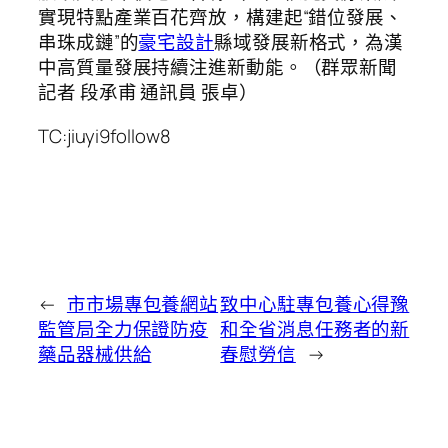
實現特點產業百花齊放，構建起“錯位發展、
串珠成鏈”的
豪宅設計
縣域發展新格式，為漢
中高質量發展持續注進新動能。（群眾新聞
記者 段承甫 通訊員 張卓）
TC:jiuyi9follow8
←
市市場專包養網站
致中心駐專包養心得豫
監管局全力保證防疫
和全省消息任務者的新
藥品器械供給
春慰勞信
→