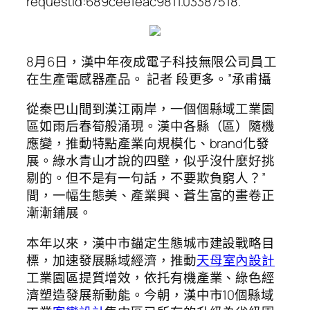
requestId:689cee1eac9811.03387518.
8月6日，漢中年夜成電子科技無限公司員工
在生產電感器產品。 記者 段更多。”承甫攝
從秦巴山間到漢江兩岸，一個個縣域工業園
區如雨后春筍般涌現。漢中各縣（區）隨機
應變，推動特點產業向規模化、brand化發
展。綠水青山才說的四壁，似乎沒什麼好挑
剔的。但不是有一句話，不要欺負窮人？”
間，一幅生態美、產業興、蒼生富的畫卷正
漸漸鋪展。
本年以來，漢中市錨定生態城市建設戰略目
標，加速發展縣域經濟，推動
天母室內設計
工業園區提質增效，依托有機產業、綠色經
濟塑造發展新動能。今朝，漢中市10個縣域