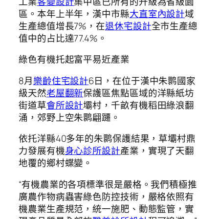
工業
客變設計
集中區已所有的升級為省級園
區。本年上半年，漢中市縣
大直室內設計
域
生產總值增長7%，在
退休宅設計
全市生產總
值中的占比達77.4%。
綠色有機托起富平易近產業
8月
樂齡住宅設計
6日，在位于漢中朱鹮國家
級天然
老屋翻新
保護區焦點區域的洋縣紙坊
街道草
會所設計
壩村，千畝有機稻田綠浪翻
涌，郊野上空朱鹮翩躚。
依托洋縣40多年的朱鹮保護結果，草壩村鼎
力發展有機
身心診所設計
產業，實現了天翻
地覆的鄉村蝶變。
“有機農業的各項標準很是嚴格。我們積極推
廣農作物病蟲害綠色防控技術，嚴格依照有
機農業生產規范，統一施肥、動態監管，實