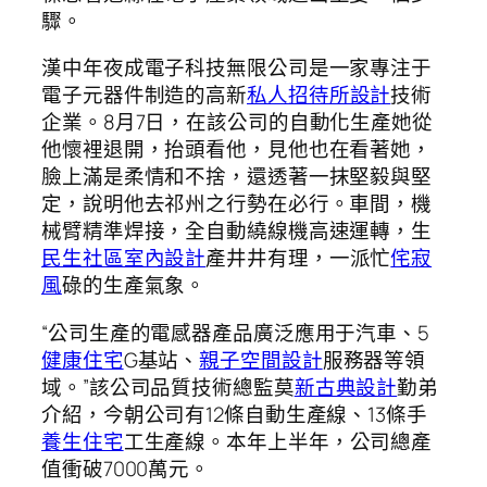
驟。
漢中年夜成電子科技無限公司是一家專注于
電子元器件制造的高新
私人招待所設計
技術
企業。8月7日，在該公司的自動化生產她從
他懷裡退開，抬頭看他，見他也在看著她，
臉上滿是柔情和不捨，還透著一抹堅毅與堅
定，說明他去祁州之行勢在必行。車間，機
械臂精準焊接，全自動繞線機高速運轉，生
民生社區室內設計
產井井有理，一派忙
侘寂
風
碌的生產氣象。
“公司生產的電感器產品廣泛應用于汽車、5
健康住宅
G基站、
親子空間設計
服務器等領
域。”該公司品質技術總監莫
新古典設計
勤弟
介紹，今朝公司有12條自動生產線、13條手
養生住宅
工生產線。本年上半年，公司總產
值衝破7000萬元。