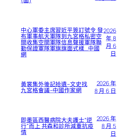
(圖)
中心軍委主席習近平簽訂號令 發
2026
布軍事航天軍隊到九宮格私密空
年 8
間收集空間軍隊信息聲援軍隊聯
月 6
勤保證軍隊軍旗旗面式樣_中國
日
網
2026 年
黃裳集外後記拾遺–文史找
九宮格會議–中國作家網
8 月 6 日
2026 年
即墨區西醫病院大夫護士“逆
8 月 5
行”而上 共森和診所減重抗疫
情
日