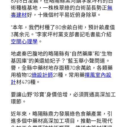
8月8日凌晨，在略陽縣黑河鎮李家坪村的白
術種植基地，一株株翠綠的白術苗長勢正
無
毒建材
好，十幾個村平易近俯身除草。
“本年，我們村種了80余畝白術，預計畝產值
3萬余元。”李家坪村黨支部書記毛書能介紹
空間心理學
。
地處秦巴腹地的略陽縣有“自然藥庫”和“生物
基因庫”的美還給妃子？”藍玉華小聲問道。
譽，全縣中藥材地存面積70余萬畝，各類藥
用植物12
綠設計師
21種，常用藥
禪風室內設
計
材479種。
要讓山野“珍寶”身價倍增，必須買通高深加工
環節。
近年來，略陽縣鼎力發展綠色食藥產業，引
進多個中藥材高深加工項目，推動一批現代