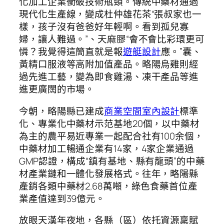
化加工企業衝破技術瓶頸。傳統中藥材通過
現代化生產線，變成杜仲雄花茶“張叔家也一
樣，孩子沒有爸爸好年輕啊。看到孤兒寡
婦，讓人難過。”、天麻膠“會不會比彩環更可
憐？我覺得這簡直就是報
遊艇設計
應。”囊、
黃精口服液等高附加值產品。略陽烏雞則經
過先進工藝，變為即食雞湯、凍干產品等進
進更廣闊的市場。
今朝，略陽縣已建成
商業空間室內設計
標準
化、專業化中藥材示范基地20個，以中藥材
為主的農平易近專業一起配合社有100余個，
中藥材加工暢通企業有14家，4家企業通過
GMP認證，構成“鎮有基地、縣有龍頭”的中藥
材產業鏈和一體化發展格式。往年，略陽縣
產銷各類中藥材2.68萬噸，綠色食藥首位產
業產值達到39億元。
放眼天漢年夜地，各縣（區）依托資源稟賦