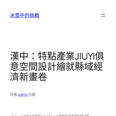
跳
至
冰雪中的挑戰
主
要
內
容
漢中：特點產業JIUYI俱
意空間設計繪就縣域經
濟新畫卷
作者:
admin
分類: