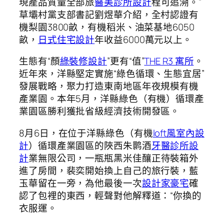
現產品質量全部旅
醫美診所設計
程可追溯。”
草壩村黨支部書記劉煜華介紹，全村認證有
機梨園3800畝，有機稻米、油菜基地6050
畝，
日式住宅設計
年收益6000萬元以上。
生態有“顏
綠裝修設計
”更有“值”
THE R3 寓所
。
近年來，洋縣堅定實施“綠色循環、生態宜居”
發展戰略，聚力打造東南地區年夜規模有機
產業園。本年5月，洋縣綠色（有機）循環產
業園區勝利獲批省級經濟技術開發區。
8月6日，在位于洋縣綠色（有機
loft風室內設
計
）循環產業園區的陜西朱鹮酒
牙醫診所設
計
業無限公司，一瓶瓶黑米佳釀正待裝箱外
進了房間，裴奕開始換上自己的旅行裝，藍
玉華留在一旁，為他最後一次
設計家豪宅
確
認了包裡的東西，輕聲對他解釋道：“你換的
衣服運。