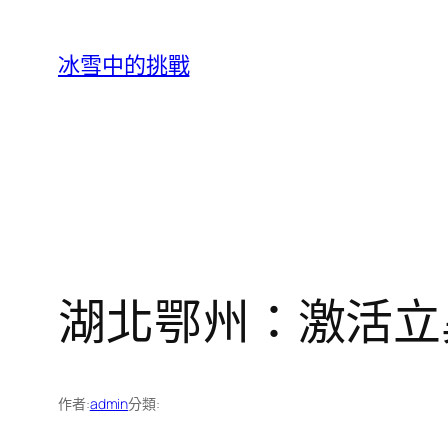
跳
至
冰雪中的挑戰
主
要
內
容
湖北鄂州：激活立
作者:
admin
分類: