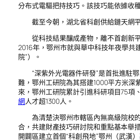
分布式電驅把持技巧。該技巧能依據收
截至今朝，湖北省科創供給鏈天網平
從科技結果釀成產物，離不首創新
2016年，鄂州市就與華中科技年夜學共
院”）。
“深紫外光電器件研發”是首批進駐
難，鄂州工研院為其搭建1000平方米深
來，鄂州工研院累計引進科研項目75項
網
人才超1300人。
為清楚決鄂州市轄區內無高級院校的
合，共建財產技巧研討院和重點基本舉措
開闢區建立首個“科創飛地”鄂州（武漢