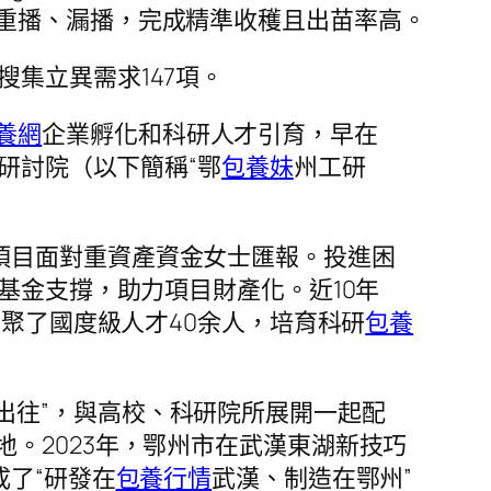
重播、漏播，完成精準收穫且出苗率高。
搜集立異需求147項。
養網
企業孵化和科研人才引育，早在
研討院（以下簡稱“鄂
包養妹
州工研
項目面對重資產資金女士匯報。投進困
基金支撐，助力項目財產化。近10年
會聚了國度級人才40余人，培育科研
包養
出往”，與高校、科研院所展開一起配
。2023年，鄂州市在武漢東湖新技巧
成了“研發在
包養行情
武漢、制造在鄂州”