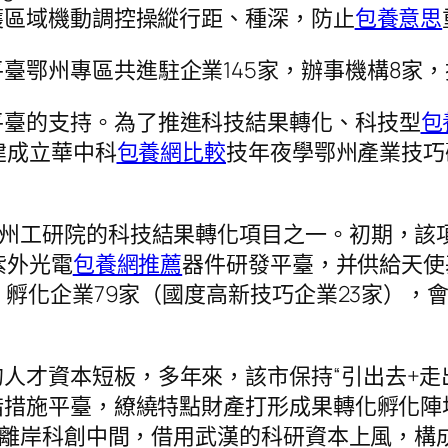
穫區域機動調控操縱行距、種深，防止
包養意思
臺鄂州專區共進駐企業145家，辦事機構8家，
平臺的支持。為了推進科技結果轉化、科技型
包
建成立華中科
包養網比較
技年夜學鄂州產業技巧
鄂州工研院的科技結果轉化項目之一。初期，該
紫外光電
包養網推薦
器件研發平臺，并供給天使
、孵化企業79家（國度高新技巧企業23家），
人才資本短板，多年來，該市保持“引出去+走
措施平臺，繚繞特點財產打形成果轉化孵化陣地
）離岸科創中間，借用武漢的科研資本上風，構