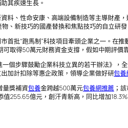
輔助其疾速生長。
資料、性命安康、高端設備制造等主導財產，連續
新產物、新技巧的國產替換和焦點技巧的自立研發
市首批“跑馬制”科技項目牽頭企業之一。在推
期可取得50萬元財務資金支撐，假如中期評價
《進一個步驟鼓勵企業科技立異的若干辦法》，
支出加計扣除等惠企政策，領導企業做好研
包養網
增量獎補資
包養
金跨越500萬元
包養網推薦
；該
添值255.65億元，創汗青新高，同比增加18.