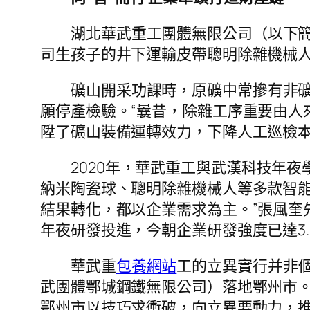
湖北華武重工團體無限公司（以下簡
司生孩子的井下運輸皮帶聰明除雜機械
礦山開采功課時，原礦中常摻有非
願停產檢驗。“曩昔，除雜工序重要由人
陞了礦山裝備運轉效力，下降人工巡檢本
2020年，華武重工與武漢科技年
納米陶瓷球、聰明除雜機械人等多款智能
結果轉化，都以企業需求為主。”張風奎
年夜研發投進，今朝企業研發強度已達3.
華武重
包養網站
工的立異實行并非個
武團體鄂城鋼鐵無限公司）落地鄂州市
鄂州市以技巧求衝破，向立異要動力，