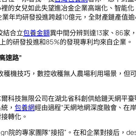
心裡的女兒如此失望進冶金企業高端化、智能化
業年均研發投進跨越10億元，全財產鏈產值逾4
校結合立
包養金額
異中間分辨到達13家、86
以上的研發投進和85%的發現專利均來自企業。
高速路”
收穫機技巧，數控收穫無人農場利用場景，但可
拿爾科技無限公司在湖北省科創供給鏈天網平臺
系統，
包養網
經由過程“天網地網深度融會、在
對接轉化。
ign院的專家團隊“接招”。在和企業對接后，de