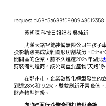
requestId:68c5a688f09909.48012358.
黃朝暉 科技日報記者 吳純新
武漢天銘智能裝備無限公司生孩子
投影軌跡完成復雜圖形切割裁剪，Ethe
開闢區的企業，前不久進選2024年湖北
剪裝備制造商。該公司重要產物“天銘”
在鄂州市，企業數智化轉型發生的
到達28%和19.2%，雙雙刷新汗青
財產轉型進級。
向“智”而行 企業牽頭打造財產鏈