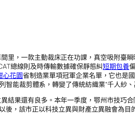
車間里，一款主動裁床正在功課，真空吸附臺瞬
rCAT總線則及時傳輸數據確保靜態糾
短期包養
甜心花園
省制造業單項冠軍企業名單，它也是
系列智能裁剪體系，轉變了傳統紡織業“千人紗、
立異結果還有良多。本年一季度，鄂州市技巧合
峰值。以後，該市正以科技立異與財產立異融會為