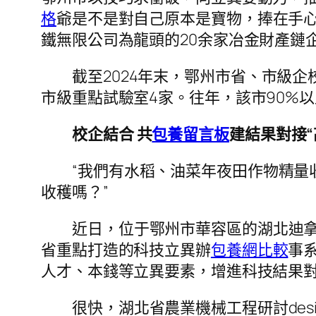
格
爺是不是對自己原本是寶物，捧在手
鐵無限公司為龍頭的20余家冶金財產鏈企
截至2024年末，鄂州市省、市級企
市級重點試驗室4家。往年，該市90%
校企結合 共
包養留言板
建結果對接“
“我們有水稻、油菜年夜田作物精量
收穫嗎？”
近日，位于鄂州市華容區的湖北迪
省重點打造的科技立異辦
包養網比較
事
人才、本錢等立異要素，增進科技結果
很快，湖北省農業機械工程研討des