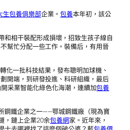
大生包養俱樂部
企業。
包養
本年初，該公
帶和相干裝配形成損壞，招致生孩子線自
得不幫忙分配一些工作。裝備后，有用晉
利轉化一批科技結果，發布聰明加球機、
計劃開端，到研發投進、科研組織，最后
礦山開采業智能化綠色化海潮，連續加
包養
所鋼鐵企業之一——鄂城鋼鐵廠（現為寶
鏈，鏈上企業20余
包養網
家。近年來，
學士去哪裡找了這麼個破公婆？藍
包養價