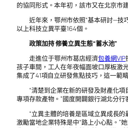
的協同形式。本年初，該市又在北京市
近年來，鄂州市依照“基本研討—技
以上科技立異平臺164個。
政策加持 修養立異生態“蓄水池”
走進位于鄂州市葛店經濟
包養網VIP
孩子車間，工人在年夜幅面坡口厚板激
集成了41項自立研發焦點技巧，這一範
“清楚到企業在新的研發及財產化
專項存款產物。”國度開闢銀行湖北分行
“立異主體的培養是區域立異成長的
激勵當地企業特殊是中“路上小心點。”