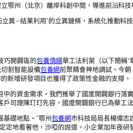
建立鄂州（北京）離岸科創中間，導進前沿科技
巧立異—結果利用”的立異鏈條，系統化推動科
技巧開闢區的
包養情婦
華工法利萊（以下簡稱“
光切割智能設備
包養網
前聚精會神地調試。今朝
疇的新增研發項目也獲得了政策性金融的支撐。
項目中的資金需求，我們推舉了國度開闢銀行落
客戶司理陳玎玎先容，國度開闢銀行已為華工法利
最基礎地點。”鄂州
包養網
市科技局局長楊偉志
她定定地看著他，沙啞的說道。小企業加年夜研