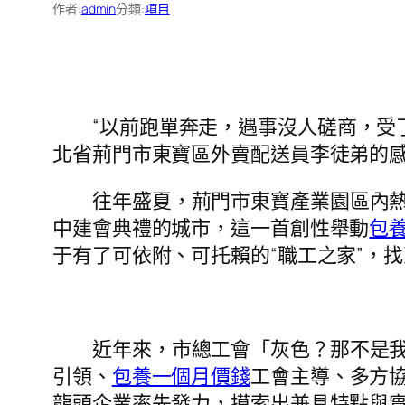
作者:
admin
分類:
項目
“以前跑單奔走，遇事沒人磋商，受
北省荊門市東寶區外賣配送員李徒弟的
往年盛夏，荊門市東寶產業園區內
中建會典禮的城市，這一首創性舉動
包
于有了可依附、可托賴的“職工之家”，
近年來，市總工會「灰色？那不是
引領、
包養一個月價錢
工會主導、多方
龍頭企業率先發力，摸索出兼具特點與