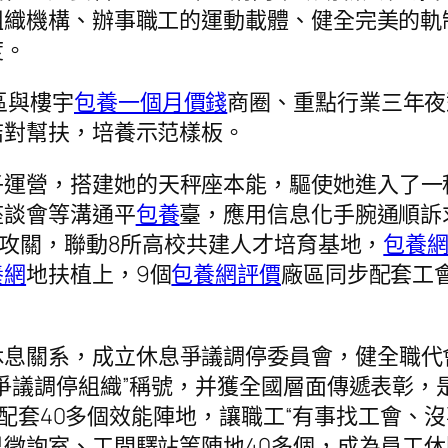
組織機構、辦事職工的運動載體、健全完美的軌
度。
區與樓宇
包養一個月價錢
商圈、重點行業三年夜
結對幫扶，培養示范樣板。
子運營，搭建她的天秤座本能，驅使她進入了一
座談會等溝通平
包養
臺，應用信息化手腕通順訴求
巧攻關，聯動8所高校共建人才培育基地，
包養
養網
地扶植上，9個
包養網評價
廠區同步配套工
休息關系，成立休息爭議調停委員會，健全職代
爭議調停組織”稱號，并獲全國層面傳遞表彰，
家，配套40多個效能陣地，讓職工“有事找工會、
徵詢室、工間驛站等陣地40多個，成為員工