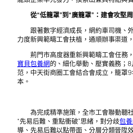
從“低籠罩”到“廣籠罩”：建會攻堅
跟著數字經濟成長，網約車司機、
力度新興範疇工會扶植，通順辦事渠道
荊門市高度器重新興範疇工會任務，
寶貝包養網
的、細化舉動、壓實義務；
范，中天街商圈工會結合會成立，籠罩9
本。
為完成精準施策，全市工會聯動聽
“先易后難、重點衝破”思緒，對分歧
包養
導、先易后難以點帶面、分層分類晉陞