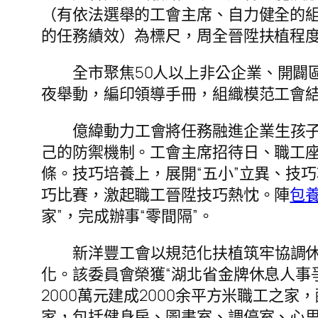
（有依法選舉的工會主席、自力健全的
的任務績效）為標尺，周全晉陞扶植程
全市聚焦50人以上非公企業、開闢
夜舉動，編印領導手冊，組織模范工會
億緯動力工會將任務融進企業生孩
己的防禦機制。工會主席招待日、職工
條。技巧培養上，展開“五小”立異、技
巧比賽，激起職工晉陞技巧熱忱。陣
包
家”，完成辦事“零間隔”。
新洋豐工會以規范化扶植筑牢協調
化。該委員會榮獲“湖北省金牌休息人事
2000萬元建成2000余平方米職工之
家，包括健身房、圖書室、調停室、心思