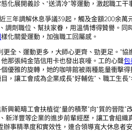
態化展開義診、“送清冷”等運動，激起職工干
，近三年調解休息爭議39起，觸及金額200余
、調劑職位、幫扶家眷，用溫情博得贊譽。同時
網
樣化關愛運動，加強職工回屬感。
利更全、運動更多，大師心更齊、勁更足。”協
，他那張純金箔信用卡也發出哀嚎。工的心聲
包
一個優雅的旋轉，她的咖啡館被兩種能量衝擊得
目，讓工會成為企業成長“好輔佐”、職工生長“
新興範疇工會扶植從“量的積聚”向“質的晉陞”
動力、新洋豐等企業的進步前輩經歷，讓工會組織
陞辦事精準度和實效性，連合領導寬大休息者