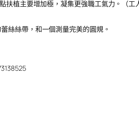
支點扶植主要增加極，凝集更強職工氣力。（工人
的蕾絲絲帶，和一個測量完美的圓規。
73138525