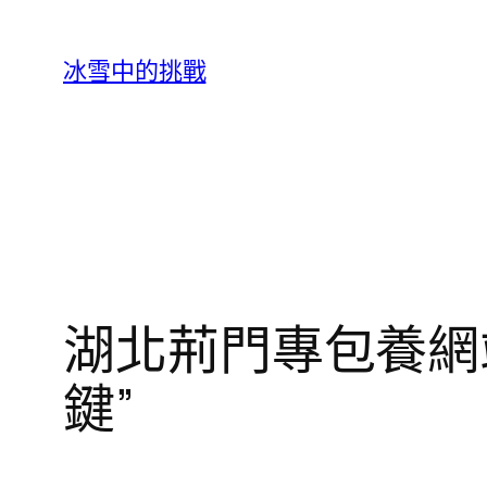
跳
至
冰雪中的挑戰
主
要
內
容
湖北荊門專包養網
鍵”