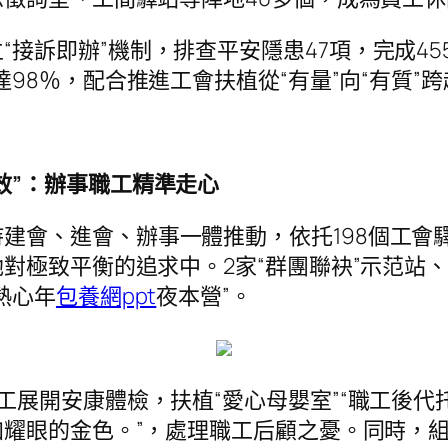
接訴即辦”機制，排查平安隱患47項，完成45
達98％，配合推進工會扶植從“有量”向“有質”
效”：辦事職工精準走心
建會、進會、辦事一體推動，依托198個工會驛
對極致平衡的追求中。2家“群團聯袂”示范站、
熱心年
包養網ppt
夜本營”。
職工展開安康體檢，扶植“愛心母嬰室”“職工後
耀眼的金色。”，處理職工后顧之憂。同時，組