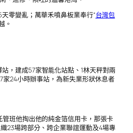
5天零變亂；萬華禾噴鼻板業奉行“
台灣包
跨越。
站，建成57家智能化站點、1林天秤對兩
7家24小時辦事站，為新失業形狀休息者
代托管班他掏出他的純金箔信用卡，那張卡
織23場跨部分、跨企業聯誼運動及4場專