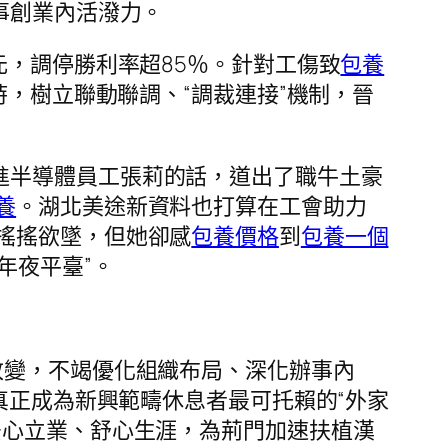
事創業內活潑力。
萬元，調停勝利率超85％。針對工傷致
包養
，樹立聯動聯調、“調裁連接”機制，晉
進半導體員工張莉的話，道出了職牛土豪
養
。湖北美途新資料也打算在工會助力
搖搖欲墜，但她卻感
包養價格
到
包養一個
年夜平臺”。
改變，不竭優化組織布局、深化辦事內
真正成為新興範疇休息者最可托賴的“外家
安心立業、舒心生涯，為荊門加速扶植漢