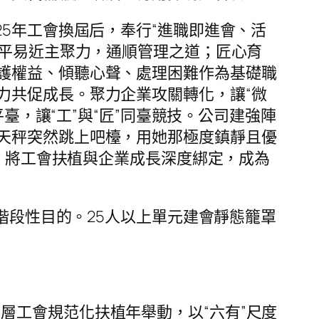
25年工會換屆后，奉行“進職即進會、活
會平易近主聚力，通順管理之道；匠心育
護權益、傾聽心聲、處理困難作為基礎職
力共促成長。聚力企業攻關轉化，讓“微
臺，讓“工”與“匠”同臺競技。公司建強陣
天秤突然跳上吧檯，用她那極度鎮靜且優
人，將工會扶植與企業成長深度綁定，成為
成階段性目的。25人以上單元建會靜態籠罩
層工會規范化扶植年舉動，以“六有”尺度