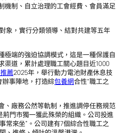
制機制、自立治理的工會經費、會員滿足
對象，實行分類領導、結對共建等五年
種極端的強迫協調模式，這是一種保護自
渠道，累計處理職工關心題目近1000
網推薦
2025年，舉行動力電池財產休息技
會辦事陣地，打造綜
包養網
合性“職工之
會、廠務公然等軌制，推進調停任務規范
是荊門市獨一獲此殊榮的組織。公司投進
沒事常來坐”。公司建有7個綜合性職工之
休閑、進修、傾吐的溫馨港灣。