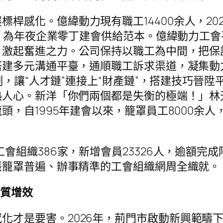
桿感化。億緯動力現有職工14400余人，20
%，為年夜企業零丁建會供給范本。億緯動力工
，激起奮進之力。公司保持以職工為中間，把保
建多元溝通平臺，通順職工訴求渠道，凝集動
，讓“人才鏈”連接上“財產鏈”，搭建技巧晉陞平
熱人心。新洋「你們兩個都是失衡的極端！」林
頭，自1995年建會以來，籠罩員工8000余
工會組織386家，新增會員23326人，逾額完
張籠罩普遍、辦事精準的工會組織網周全織就。
提質增效
化才是要害。2026年，荊門市啟動新興範疇下