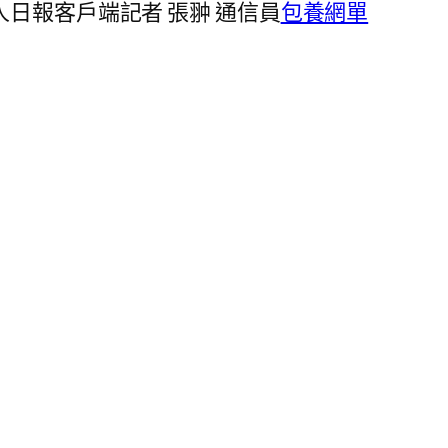
日報客戶端記者 張翀 通信員
包養網單