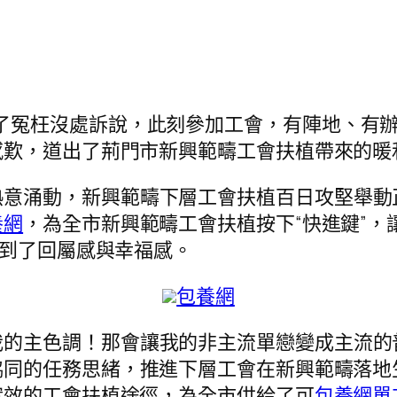
了冤枉沒處訴說，此刻參加工會，有陣地、有辦
感歎，道出了荊門市新興範疇工會扶植帶來的暖
熱意涌動，新興範疇下層工會扶植百日攻堅舉動
養網
，為全市新興範疇工會扶植按下“快進鍵”
找到了回屬感與幸福感。
包養網
我的主色調！那會讓我的非主流單戀變成主流的
協同的任務思緒，推進下層工會在新興範疇落地
實效的工會扶植途徑，為全市供給了可
包養網單