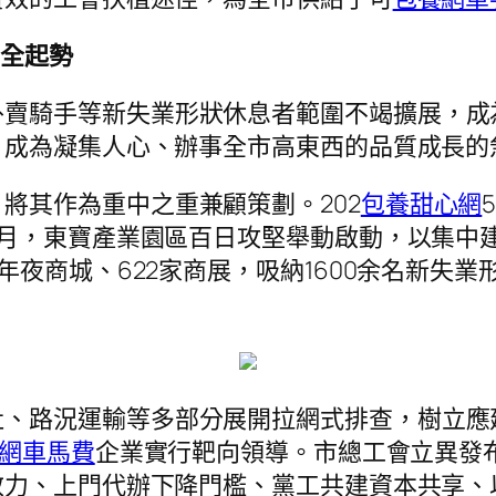
周全起勢
外賣騎手等新失業形狀休息者範圍不竭擴展，成
，成為凝集人心、辦事全市高東西的品質成長的
將其作為重中之重兼顧策劃。202
包養甜心網
8月，東寶產業園區百日攻堅舉動啟動，以集中
年夜商城、622家商展，吸納1600余名新失
社、路況運輸等多部分展開拉網式排查，樹立應
網車馬費
企業實行靶向領導。市總工會立異發布
效力、上門代辦下降門檻、黨工共建資本共享、