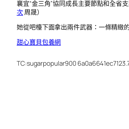
襄宜“金三角”協同成長主要節點和全省
次
周晟）
她從吧檯下面拿出兩件武器：一條精緻
甜心寶貝包養網
TC:sugarpopular900 6a0a6641ec7123.