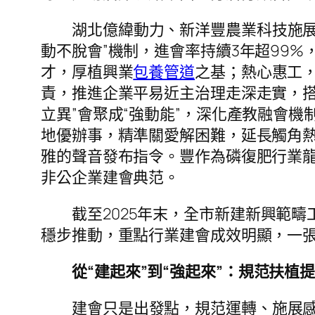
湖北億緯動力、新洋豐農業科技施展標
動不脫會”機制，進會率持續3年超99
才，厚植興業
包養管道
之基；熱心惠工
責，推進企業平易近主治理走深走實，搭
立異”會聚成“強動能”，深化產教融會機制
地優辦事，精準關愛解困難，延長觸角
雅的聲音發布指令。豐作為磷復肥行業龍
非公企業建會典范。
截至2025年末，全市新建新興範疇
穩步推動，重點行業建會成效明顯，一
從“建起來”到“強起來”：規范扶植
建會只是出發點，規范運轉、施展感