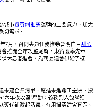
為城市
包養網推薦
運轉的主要氣力。加大
急切需求。
5年7月，召開專題任務推動會明白目
甜心
建會拉開全市攻堅尾聲。東寶區率先示
業形狀休息者進會，為商圈建會供給了樣
建未建企業清單、應進未進職工臺賬，按
“六年夜攻堅”舉動：義務到人包聯領
以獎代補激起活氣，有用掃清建會盲區。