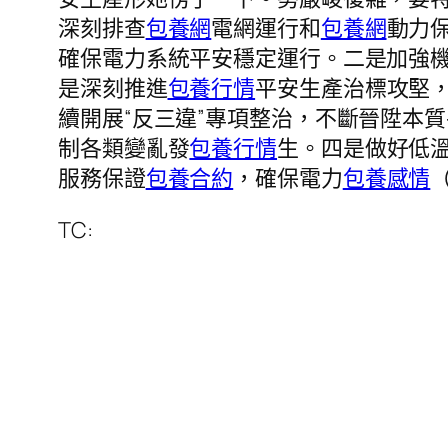
深刻排查
包養網
電網運行和
包養網
動力
確保電力系統平安穩定運行。二是加強
是深刻推進
包養行情
平安生產治標攻堅
續開展“反三違”專項整治，不斷晉陞本
制各類變亂發
包養行情
生。四是做好低
服務保證
包養合約
，確保電力
包養感情
TC: