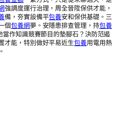
網
強調度運行治理，周全晉陞保供才能，
養
備，夯實設備平
包養
安和保供基礎。三
一個
包養網
夢。安隱患排查管理，持
包養
她當作知識競賽節目的墊腳石？決防范遏
置才能，特別做好平易近生
包養
用電用熱
。