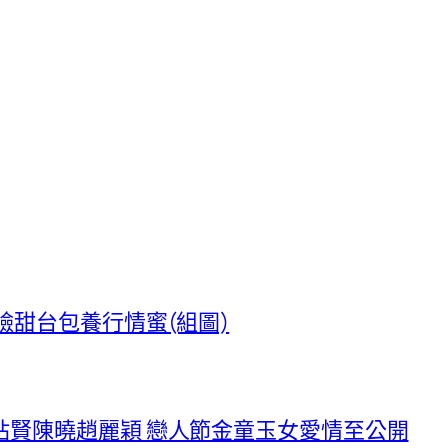
臉甜台包養行情蜜(組圖)
站賢陳曉趙麗穎 戀人節金童玉女愛情至公開