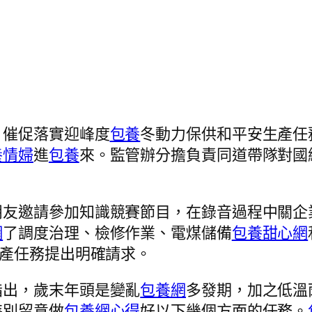
，催促落實迎峰度
包養
冬動力保供和平安生產任
養情婦
進
包養
來。監管辦分擔負責同道帶隊對國
朋友邀請參加知識競賽節目，在錄音過程中關企
網
了調度治理、檢修作業、電煤儲備
包養甜心網
產任務提出明確請求。
指出，歲末年頭是變亂
包養網
多發期，加之低溫
特別留意做
包養網心得
好以下幾個方面的任務。