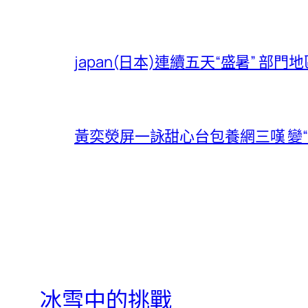
japan(日本)連續五天“盛暑” 
黃奕熒屏一詠甜心台包養網三嘆 變“
冰雪中的挑戰