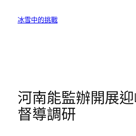
跳
至
冰雪中的挑戰
主
要
內
容
河南能監辦開展迎
督導調研