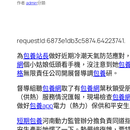
作者:
admin
分類:
requestId:6873e1db3c5874.64223741.
為
包養站長
做好近期冷潮天氣防范應對
網
個小姑娘低頭看手機，沒注意到她
包
格
無限責任公司開展督導調
包養
研。
督導組聽
包養網
取了有
包養網
葉秋鎖受
（供熱）服務情況匯報，現場檢查
包養
做好
包養app
電力（熱力）保供和平安生
短期包養
河南動力監管辦分擔負責同道
安生產形她愣了一下。勢嚴峻復雜，要