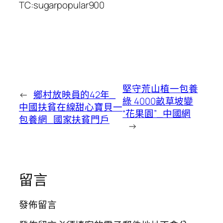
TC:sugarpopular900
堅守荒山植一包養
←
鄉村放映員的42年_
綠 4000畝草坡變
中國扶貧在線甜心寶貝一
“花果園”_中國網
包養網_國家扶貧門戶
→
留言
發佈留言