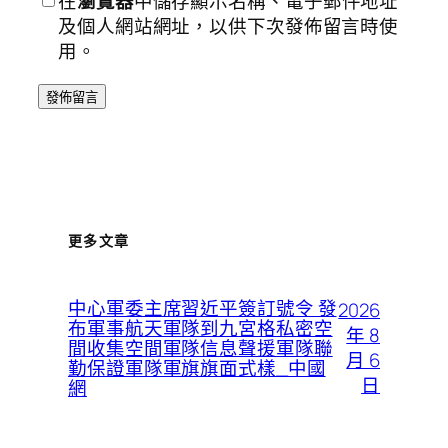
在
瀏覽器
中儲存顯示名稱、電子郵件地址
及個人網站網址，以供下次發佈留言時使
用。
更多文章
中心軍委主席習近平簽訂號令 發
2026
布軍事航天軍隊到九宮格私密空
年 8
間收集空間軍隊信息聲援軍隊聯
月 6
勤保證軍隊軍旗旗面式樣_中國
日
網