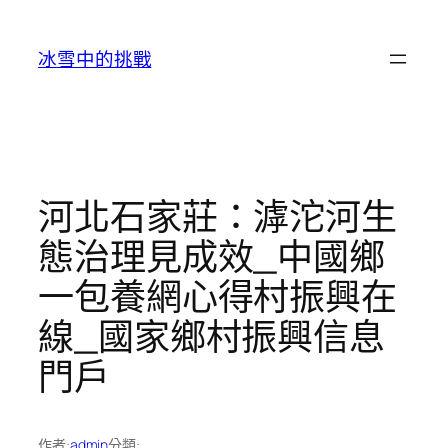
跳
至
冰雪中的挑戰
主
要
內
容
河北石家莊：滹沱河生
態治理見成效_中國鄉
一包養網心得村振興在
線_國家鄉村振興信息
門戶
作者:
admin
分類: