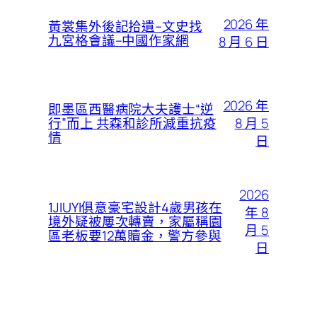
2026 年
黃裳集外後記拾遺–文史找
九宮格會議–中國作家網
8 月 6 日
2026 年
即墨區西醫病院大夫護士“逆
8 月 5
行”而上 共森和診所減重抗疫
情
日
2026
1JIUYI俱意豪宅設計4歲男孩在
年 8
境外疑被屢次轉賣，家屬稱園
月 5
區老板要12萬贖金，警方參與
日