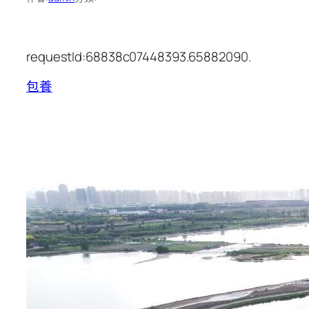
requestId:68838c07448393.65882090.
包養