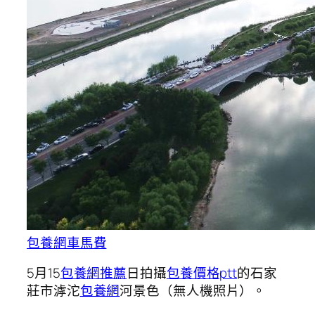
包養網車馬費
5月15
包養網推薦
日拍攝
包養價格ptt
的石家
莊市滹沱
包養網
河景色（無人機照片）。