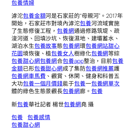
包養情婦
滹沱
包養金額
河是石家莊的“母親河”。2017年
開始，石家莊市對境內滹沱
包養
河流域實施
了生態修復工程，
包養網
通過修路筑堤、疏
浚河道、回填沙坑、恢復濕地、建壩蓄水、
湖泊水生
包養故事
態
包養網
環
包養網站
甜心
花園
境恢復、植
包養女人
樹綠化
包養網
等綜
包養甜心網
包養網
合
包養app
整治，目前
包養
金額
已形
包養甜心網
成了集防
包養網推薦
護
包養網車馬費
、觀賞、休閑、健身和科普五
大功
包養一個月價錢
能于
包養
一
包養網單次
體的綠色生態景觀長
包養網
廊。
包養
新
包養
華社記者 楊世
包養網
堯 攝
包養
包養感情
包養甜心網