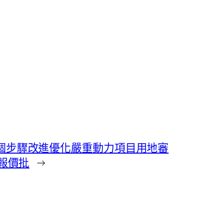
個步驟改進優化嚴重動力項目用地審
件報價批
→