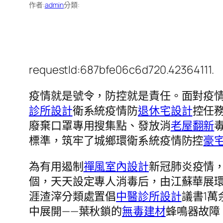
作者:
admin
分類:
requestId:687bfe06c6d720.42364111.
疫情就是號令，防控就是責任。面對疫
診所設計
衛系統疫情防
退休宅設計
控任
廢棄口罩專用搜集點、發放消
老屋翻新
標準，筑牢了城鄉環衛系統疫情防控
豪
為有用遏制
禪風室內設計
新冠肺炎疫情，
個，天天設定專人消毒后，由江蘇華展環
涯渣滓分類處置倡
中醫診所設計
議書1萬
中展開——葉秋鎖的
無毒建材
蜂鳴器故障