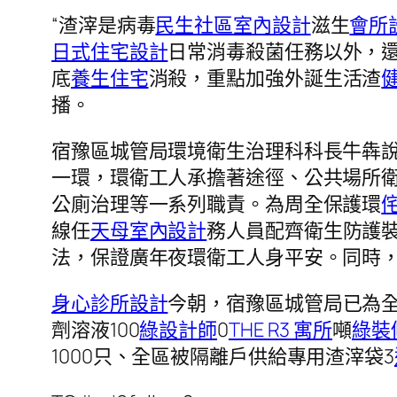
“渣滓是病毒
民生社區室內設計
滋生
會所
日式住宅設計
日常消毒殺菌任務以外，
底
養生住宅
消殺，重點加強外誕生活渣
播。
宿豫區城管局環境衛生治理科科長牛犇說
一環，環衛工人承擔著途徑、公共場所
公廁治理等一系列職責。為周全保護環
線任
天母室內設計
務人員配齊衛生防護
法，保證廣年夜環衛工人身平安。同時
身心診所設計
今朝，宿豫區城管局已為
劑溶液100
綠設計師
0
THE R3 寓所
噸
綠裝
1000只、全區被隔離戶供給專用渣滓袋3