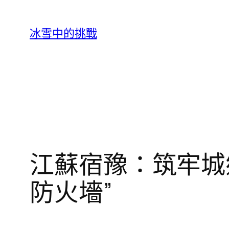
跳
至
冰雪中的挑戰
主
要
內
容
江蘇宿豫：筑牢城鄉
防火墻”