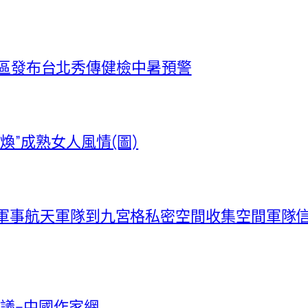
部門地區發布台北秀傳健檢中暑預警
煥”成熟女人風情(圖)
布軍事航天軍隊到九宮格私密空間收集空間軍隊
議–中國作家網