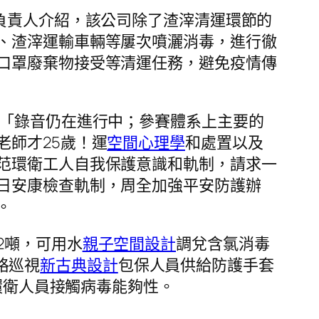
負責人介紹，該公司除了渣滓清運環節的
、渣滓運輸車輛等屢次噴灑消毒，進行徹
口罩廢棄物接受等清運任務，避免疫情傳
 「錄音仍在進行中；參賽體系上主要的
老師才25歲！運
空間心理學
和處置以及
范環衛工人自我保護意識和軌制，請求一
日安康檢查軌制，周全加強平安防護辦
。
2噸，可用水
親子空間設計
調兌含氯消毒
格巡視
新古典設計
包保人員供給防護手套
環衛人員接觸病毒能夠性。