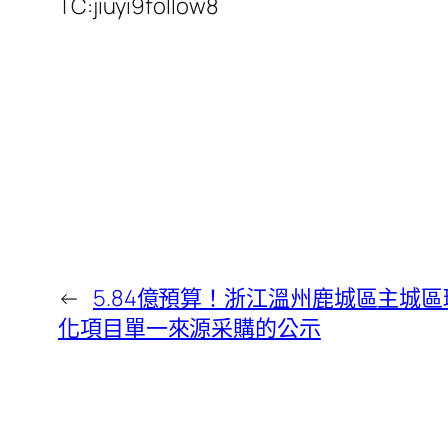
TC:jiuyi9follow8
←
5.84億預算！浙江溫州鹿城區主城區環
化項目單一來源采購的公示