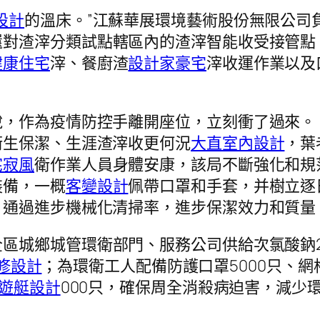
設計
的溫床。”江蘇華展環境藝術股份無限公司
還對渣滓分類試點轄區內的渣滓智能收受接管點
健康住宅
滓、餐廚渣
設計家豪宅
滓收運作業以及
，作為疫情防控手離開座位，立刻衝了過來。
衛生保潔、生涯渣滓收更何況
大直室內設計
，葉
侘寂風
衛作業人員身體安康，該局不斷強化和規
裝備，一概
客變設計
佩帶口罩和手套，并樹立逐
，通過進步機械化清掃率，進步保潔效力和質量
全區城鄉城管環衛部門、服務公司供給次氯酸鈉
修設計
；為環衛工人配備防護口罩5000只、網
遊艇設計
000只，確保周全消殺病迫害，減少