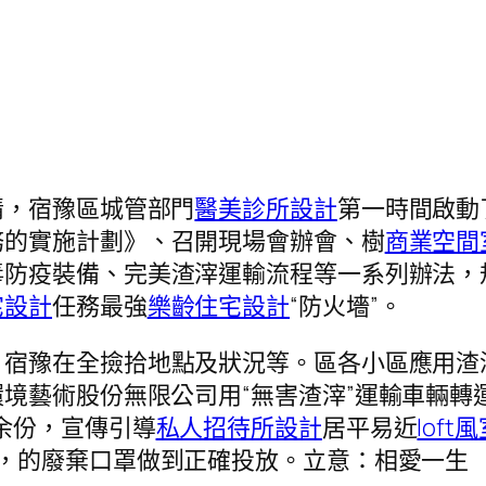
情，宿豫區城管部門
醫美診所設計
第一時間啟動
務的實施計劃》、召開現場會辦會、樹
商業空間
毒防疫裝備、完美渣滓運輸流程等一系列辦法，
宅設計
任務最強
樂齡住宅設計
“防火墻”。
宿豫在全撿拾地點及狀況等。區各小區應用渣滓
境藝術股份無限公司用“無害渣滓”運輸車輛轉
余份，宣傳引導
私人招待所設計
居平易近
lof
，的廢棄口罩做到正確投放。立意：相愛一生