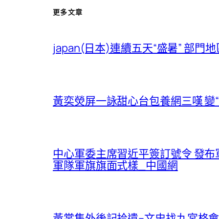
更多文章
japan(日本)連續五天“盛暑” 
黃奕熒屏一詠甜心台包養網三嘆 變“
中心軍委主席習近平簽訂號令 發
軍隊軍旗旗面式樣_中國網
黃裳集外後記拾遺–文史找九宮格會