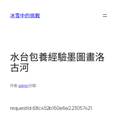
跳
至
冰雪中的挑戰
主
要
內
容
水台包養經驗墨圖畫洛
古河
作者:
admin
分類:
requestId:68c452b160e6e2.23057421.