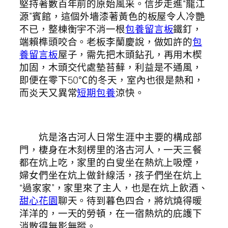
堅持著數百年前的原始風采。信步走進“龍江
源”賓館，這個外墻漆著黃色的板屋令人冷艷
不已，整棟衡宇不消一根
包養留言板
鐵釘，
端賴榫頭咬合。老板李蘭慶說，做如許的
包
養留言板
屋子，需先把木頭鉆孔，再用木楔
加固，木頭交代處墊苔蘚，利益是不通風，
即便在零下50℃的冬天，室內也很是熱和，
而炎天又異常
短期包養
涼快。
炕是洛古河人日常生涯中主要的構成部
門，棲身在木刻楞里的洛古河人，一天三餐
都在炕上吃，家里的白叟坐在熱炕上吸煙，
婦女們坐在炕上做針線活，孩子們坐在炕上
“過家家”，家里來了主人，也是在炕上飲酒、
甜心花園
聊天。待到暮色四合，將炕燒得暖
洋洋的，一天的勞頓，在一宿熱炕的庇護下
消散得無影無蹤。