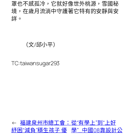
罩也不感孤冷，它就好像世外桃源，雪國秘
境，在歲月流淌中守護著它特有的安靜與安
詳。
（文/邱小平）
TC:taiwansugar293
←
福建泉州市總工會：
從“有學上”到“上好
紓困“減負”穩生孩子 優
學”_中國08靠設計公