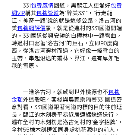
331
包養感情
國道，黑龍江人更愛好
包養
網VIP
稱其
包養管道
為“醉美331”，“行走龍
江、神奇一路”說的就是這條公路。洛古河的
美
包養網評價
景，就是從進村的331國道開端
的。331國道從興安嶺的白樺林中一路彎曲，
轉過村口寫著“洛古河”的巨石，立即90度向
西，從洛古河穿村而過，它好像一條雪白的
玉帶，串起沿途的叢林、界江，還有厚如毛
毯的雪原。
一進洛古河，就感到世外桃源也不
包養
金額
外這般吧。客棧與農家樂隔著331國道密
意對看，331國道跟著河道的標的目的往前延
長，臨江的木刻楞平易近居連綿逶迤送行。
遍布全村的木刻楞是洛古河村的“金字招牌”，
全村55棟木刻楞如同身處桃花源中的前人，