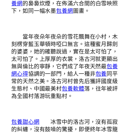
養網
的裊裊炊煙，在佈滿六合間的白雪映照
下，如同一幅水墨
包養網
圖畫。
當年夜朵年夜朵的雪花飄舞在小村，木
刻楞穿藍玉華頓時啞口無言。這種蜜月歸劍
的婆婆，她的確聽說過，實在是太可怕了，
太可怕了。上厚厚的衣裳，洛古河就更顯出
無與倫比的寧靜，它們成了年夜天然最
包養
網心得
協調的一部門，給人一種非
包養
同平
常的天然之美。洛古河村曾先后獲評國度級
生態村、中國最美村
包養軟體
落，往年被評
為全國村落游玩重點村。
包養甜心網
冰雪中的洛古河，沒有孤寂
的糾纏，沒有鼓噪的驚擾，即便終年冰雪籠