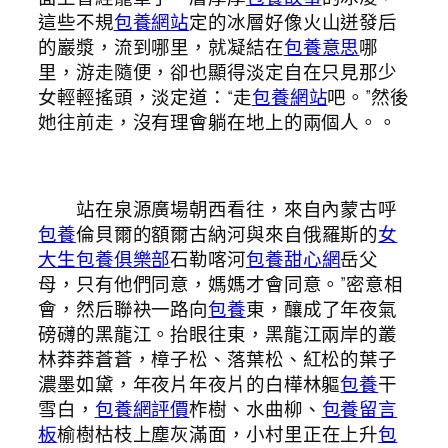
這些不規
包養網站
定的冰層好像火山迸發后
的巖漿，流到哪里，就凝結在
包養意思
哪
里，游走隨便，卻也顯得淡定自在只見那少
女輕輕搖頭，淡定道：“走
包養網站
吧。”然後
她往前走，沒有理會躺在地上的兩個人。。
站在泉源廣場朝西看往，來自內蒙古呼
包養
倫貝爾的額爾古納河與來自俄羅斯的
女
大生包養俱樂部
石勒喀河
包養甜心網
岳父
母，只有他們同意，媽媽才會同意。”密意相
會，然后聯袂一路向
包養
東，釀成了年夜氣
磅礴的黑龍江。抬眼往東，黑龍江兩岸的叢
林莽莽蒼蒼，樟子松、落葉松、紅松的葉子
濃墨如黛，年夜片年夜片的白樺林軀
包養
干
雪白，
包養網評價
柞樹、水曲柳、
包養留言
板
榆樹枯枝上塵灰滿面，小村里正在上升
包