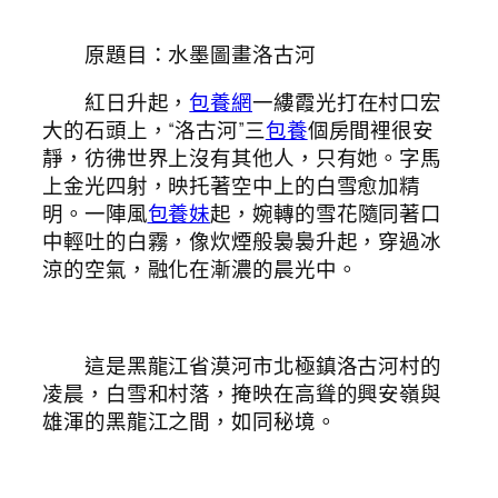
原題目：水墨圖畫洛古河
紅日升起，
包養網
一縷霞光打在村口宏
大的石頭上，“洛古河”三
包養
個房間裡很安
靜，彷彿世界上沒有其他人，只有她。字馬
上金光四射，映托著空中上的白雪愈加精
明。一陣風
包養妹
起，婉轉的雪花隨同著口
中輕吐的白霧，像炊煙般裊裊升起，穿過冰
涼的空氣，融化在漸濃的晨光中。
這是黑龍江省漠河市北極鎮洛古河村的
凌晨，白雪和村落，掩映在高聳的興安嶺與
雄渾的黑龍江之間，如同秘境。