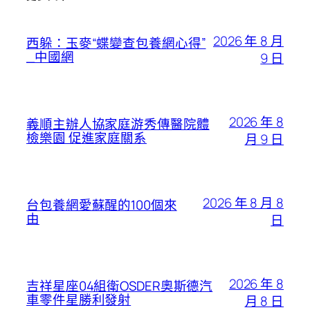
2026 年 8 月
西躲：玉麥“蝶變查包養網心得”
_中國網
9 日
2026 年 8
義順主辦人協家庭游秀傳醫院體
檢樂園 促進家庭關系
月 9 日
2026 年 8 月 8
台包養網愛蘇醒的100個來
由
日
2026 年 8
吉祥星座04組衛OSDER奧斯德汽
車零件星勝利發射
月 8 日