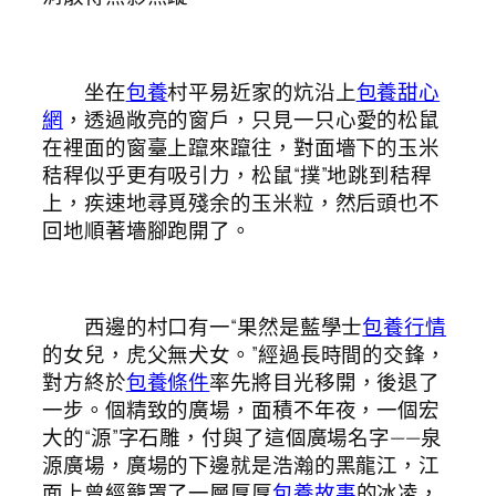
坐在
包養
村平易近家的炕沿上
包養甜心
網
，透過敞亮的窗戶，只見一只心愛的松鼠
在裡面的窗臺上躥來躥往，對面墻下的玉米
秸稈似乎更有吸引力，松鼠“撲”地跳到秸稈
上，疾速地尋覓殘余的玉米粒，然后頭也不
回地順著墻腳跑開了。
西邊的村口有一“果然是藍學士
包養行情
的女兒，虎父無犬女。”經過長時間的交鋒，
對方終於
包養條件
率先將目光移開，後退了
一步。個精致的廣場，面積不年夜，一個宏
大的“源”字石雕，付與了這個廣場名字——泉
源廣場，廣場的下邊就是浩瀚的黑龍江，江
面上曾經籠罩了一層厚厚
包養故事
的冰凌，