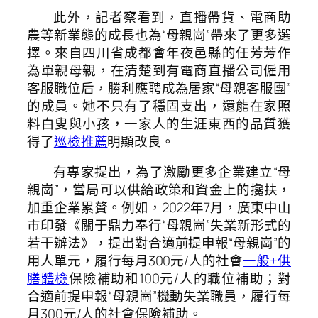
此外，記者察看到，直播帶貨、電商助
農等新業態的成長也為“母親崗”帶來了更多選
擇。來自四川省成都會年夜邑縣的任芳芳作
為單親母親，在清楚到有電商直播公司僱用
客服職位后，勝利應聘成為居家“母親客服團”
的成員。她不只有了穩固支出，還能在家照
料白叟與小孩，一家人的生涯東西的品質獲
得了
巡檢推薦
明顯改良。
有專家提出，為了激勵更多企業建立“母
親崗”，當局可以供給政策和資金上的攙扶，
加重企業累贅。例如，2022年7月，廣東中山
市印發《關于鼎力奉行“母親崗”失業新形式的
若干辦法》，提出對合適前提申報“母親崗”的
用人單元，履行每月300元/人的社會
一般+供
膳體檢
保險補助和100元/人的職位補助；對
合適前提申報“母親崗”機動失業職員，履行每
月300元/人的社會保險補助。