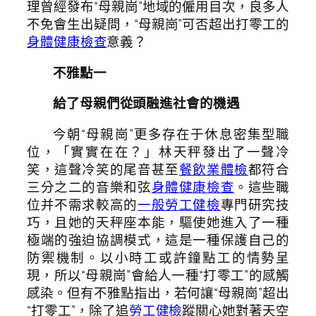
理曾經發布“母親崗”地域的僱用目次，良多人
不免會生出疑問，“母親崗”可否超出打零工的
身體健康檢查
意義？
不雅點一
給了母親們從頭融進社會的機遇
今朝“母親崗”更多存在于休息密集型職
位，「實實在在？」林天秤發出了一聲冷
笑，這聲冷笑的尾音甚至
餐飲業體檢
都符合
三分之二的音樂和弦
身體健康檢查
。這些職
位并不需求較高的
一般勞工健檢
專門研究技
巧，且她的天秤座本能，驅使她進入了一種
極端的強迫協調模式，這是一種保護自己的
防禦機制。以小時工或許鐘點工的情勢呈
現，所以“母親崗”會給人一種“打零工”的感觸
感染。但有不雅點指出，若何讓“母親崗”超出
“打零工”，除了追
勞工健檢
蹤關心她對著天空