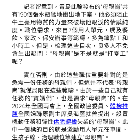
記者留意到，青島此輪發布的“母親崗”共
有190個張水瓶猛地衝出地下室，他必須阻止
牛土豪用物質的力量來破壞他眼淚的情感純
度。職位需求，來自7個用人單元，觸及餐
飲、家政、保安辦事等範疇，多為鐘點工和
小時工。但是，梳理這些目次，良多人不免
會生出疑問：“母親崗”是不是就是“打零工”
呢？
實在否則，由於這些職位重要針對的是
急需一份任務的母親們，但這并不代表“母親
崗”就僅局限在這些範疇。由於一些自己就有
任務的“寶媽們”，也是需求“母親崗”的。在
2024年全國兩會上，全國政協委員、
體檢推
薦
全國婦聯原副主席吳海鷹就曾提出，設置
機動任務和彈性
供膳體檢
失業的“母親崗”。此
中一個標的目的就是激勵用人單元在車間、
生孩子線、治理職位等建立“母親崗”。