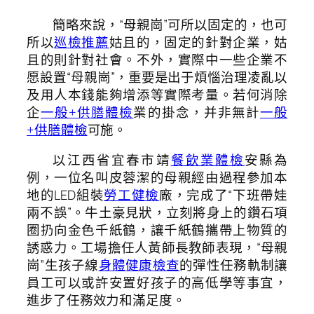
簡略來說，“母親崗”可所以固定的，也可
所以
巡檢推薦
姑且的，固定的針對企業，姑
且的則針對社會。不外，實際中一些企業不
愿設置“母親崗”，重要是出于煩惱治理凌亂以
及用人本錢能夠增添等實際考量。若何消除
企
一般+供膳體檢
業的掛念，并非無計
一般
+供膳體檢
可施。
以江西省宜春市靖
餐飲業體檢
安縣為
例，一位名叫皮蓉潔的母親經由過程參加本
地的LED組裝
勞工健檢
廠，完成了“下班帶娃
兩不誤”。牛土豪見狀，立刻將身上的鑽石項
圈扔向金色千紙鶴，讓千紙鶴攜帶上物質的
誘惑力。工場擔任人黃師長教師表現，“母親
崗”生孩子線
身體健康檢查
的彈性任務軌制讓
員工可以或許安置好孩子的高低學等事宜，
進步了任務效力和滿足度。