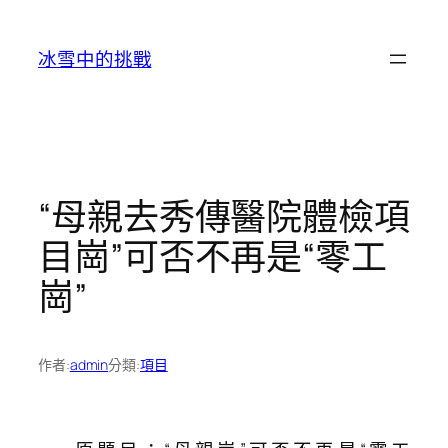
跳
至
冰雪中的挑戰
主
要
內
容
“母親去秀傳醫院體檢項
目崗”可否不再是“零工
崗”
作者:
admin
分類:
項目