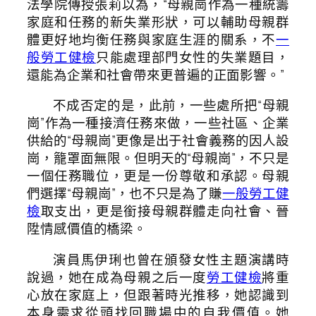
法學院傳授張莉以為，“母親崗作為一種統籌
家庭和任務的新失業形狀，可以輔助母親群
體更好地均衡任務與家庭生涯的關系，不
一
般勞工健檢
只能處理部門女性的失業題目，
還能為企業和社會帶來更普遍的正面影響。”
不成否定的是，此前，一些處所把“母親
崗”作為一種接濟任務來做，一些社區、企業
供給的“母親崗”更像是出于社會義務的因人設
崗，籠罩面無限。但明天的“母親崗”，不只是
一個任務職位，更是一份尊敬和承認。母親
們選擇“母親崗”，也不只是為了賺
一般勞工健
檢
取支出，更是銜接母親群體走向社會、晉
陞情感價值的橋梁。
演員馬伊琍也曾在頒發女性主題演講時
說過，她在成為母親之后一度
勞工健檢
將重
心放在家庭上，但跟著時光推移，她認識到
本身需求從頭找回職場中的自我價值。她