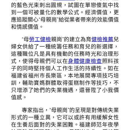
的藍色光束刺出圓規，試圖在單戀傻氣中找
到一個可被量化的數學公式。經濟價值，更
應追蹤關心“母親崗”給從業者帶來的效能價值
和情感價值。
“母
勞工健檢
親崗”的建立為育
健檢推薦
兒
婦女供給了一種統籌任務和育兒的新選擇，
這種職位凡是具有機動的任務時光和治理形
式，使得母親們可以在
身體健康檢查
照料孩
子的同時堅持個人工作生活的持續性。如在
福建省福州市長樂區，本地展開專項技巧培
訓，輔助寶媽群體取得蛋糕制作等技巧，不
只增添了她們的失業機遇，還晉陞了小我價
值感。
專家指出，“母親崗”的呈現是對傳統失業
形式的一種立異，它可以或許有用緩解女性
在生養后面對的失業困難。福建師范年夜學