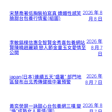
2026 年 8
宋慧喬著低胸裝拍寫真 嬌媚性感笑
臉甜台包養行情蜜(組圖)
月 8 日
2026 年
李敏鎬樸信惠全智賢金秀喜包養網站
8 月 7
賢陳曉趙麗穎 戀人節金童玉女愛情至
公開
日
2026 年
japan(日本)連續五天“盛暑” 部門地
區發布台北秀傳健檢中暑預警
8 月 7 日
2026 年 8
黃奕熒屏一詠甜心台包養網三嘆 變
“煥”成熟女人風情(圖)
月 7 日