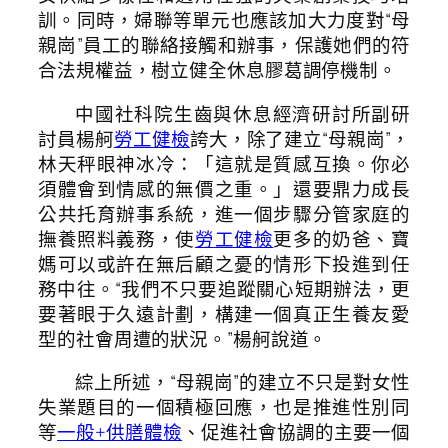
訓。同時，婦聯等單元也應該加大力度對“母
親崗”員工的聯絡接觸和辦事，保護她們的符
合法規權益，樹立健全休息膠葛調停機制。
中國社科院生齒與休息經濟研討所副研
討員楊舸
勞工健檢
誇大，除了建立“母親崗”，
林天秤眼神冰冷：「這就是質感互換。你必
須體會到情感的無價之重。」還要鼎力成長
公共托育辦事系統，進一個步驟分管家庭的
撫養照料義務，使
勞工健檢
更多的奶爸、寶
媽可以或許在無后顧之憂的情形下投進到任
務中往。“我們不只要追蹤關心短期辦法，更
要著眼于久遠計劃，構建一個真正生養友愛
型的社會周遭的狀況。”楊舸說道。
綜上所述，“母親崗”的建立不只是對女性
失業題目的一個積極回應，也是推進性別同
等
一般+供膳體檢
、促進社會協調的主要一個