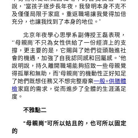
說，“當孩子逐步長年夜，我發明本身不克不
及僅僅局限于家庭。重返職場讓我覺得加倍
充分，也讓我找到了本身的地位。”
北京年夜學心思學系副傳授王磊表現，
“‘母親崗’不只為女性供給了一份經濟上的支
撐，更主要的是，它賜與了她們從頭融進社
會的機遇，加強了自我認同感和回屬感。”他
說明說，持久離開職場能夠招致一些母親覺
得孤單和無助，而“母親崗”的機動性正好知足
了她們既想任務又不想完整廢棄
一般+供膳體
檢
家庭的需求，從而進步了全體的生涯滿足
度。
不雅點二
“母親崗”可所以姑且的，也可所以固定
的