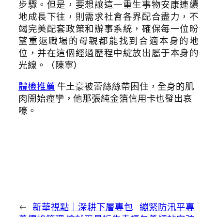
步驟。但是，要想讓這一重生事物安康連續
地成長下往，則需求社會各界配合盡力，不
竭完美配套政策和辦事系統，確保每一位盼
望重返職場的母親都能找到合適本身的地
位，并在這個經過歷程中綻放出屬于本身的
光線。（
陳寧
）
體檢推薦
牛土豪被蕾絲絲帶困住，全身的肌
肉開始痙攣，他那張純金箔信用卡也發出哀
嚎。
←
新華視點｜深耕下層專包
繃緊防汛平專