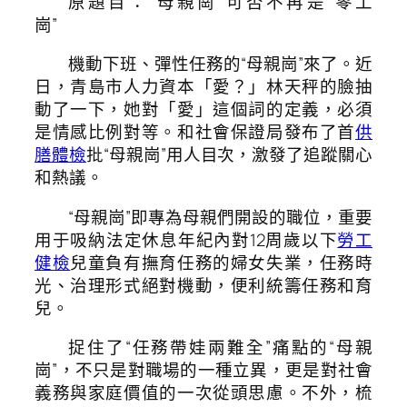
原題目：“母親崗”可否不再是“零工
崗”
機動下班、彈性任務的“母親崗”來了。近
日，青島市人力資本「愛？」林天秤的臉抽
動了一下，她對「愛」這個詞的定義，必須
是情感比例對等。和社會保證局發布了首
供
膳體檢
批“母親崗”用人目次，激發了追蹤關心
和熱議。
“母親崗”即專為母親們開設的職位，重要
用于吸納法定休息年紀內對12周歲以下
勞工
健檢
兒童負有撫育任務的婦女失業，任務時
光、治理形式絕對機動，便利統籌任務和育
兒。
捉住了“任務帶娃兩難全”痛點的“母親
崗”，不只是對職場的一種立異，更是對社會
義務與家庭價值的一次從頭思慮。不外，梳