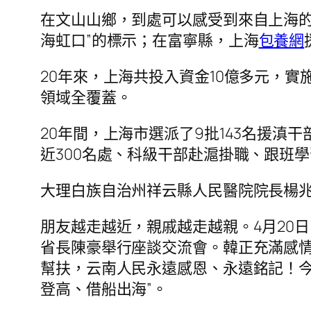
在文山山鄉，到處可以感受到來自上海的
海虹口”的標示；在富寧縣，上海
包養網
20年來，上海共投入資金10億多元，
領域全覆蓋。
20年間，上海市選派了9批143名援滇
近300名處、科級干部赴滬掛職、跟班學
大理白族自治州祥云縣人民醫院院長楊兆
朋友越走越近，親戚越走越親。4月20
省長陳豪舉行座談交流會。韓正充滿感
幫扶，云南人民永遠感恩、永遠銘記！
登高、借船出海”。