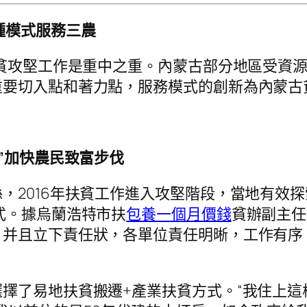
種模式服務三農
脫貧攻堅工作是重中之重。內蒙古部分地區受資
重要切入點和著力點，服務模式的創新為內蒙古
”加快農民致富步伐
，2016年扶貧工作進入攻堅階段，當地有效
式。據烏蘭浩特市扶
包養一個月價錢
貧辦副主任
并且立下責任狀，各單位責任明晰，工作有序
擇了易地扶貧搬遷+產業扶貧方式。“我住上這