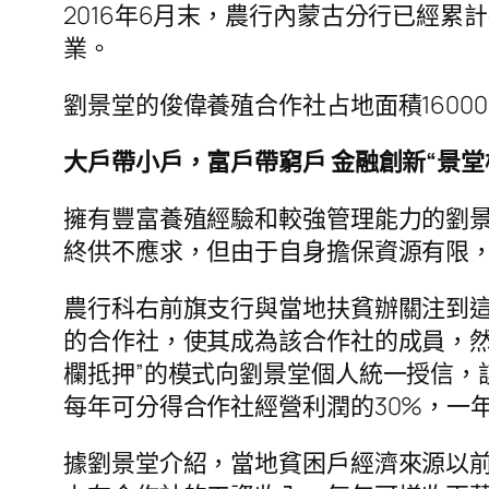
2016年6月末，農行內蒙古分行已經累計投
業。
劉景堂的俊偉養殖合作社占地面積160
大戶帶小戶，富戶帶窮戶 金融創新“景堂
擁有豐富養殖經驗和較強管理能力的劉景
終供不應求，但由于自身擔保資源有限
農行科右前旗支行與當地扶貧辦關注到這
的合作社，使其成為該合作社的成員，然
欄抵押”的模式向劉景堂個人統一授信，
每年可分得合作社經營利潤的30%，一
據劉景堂介紹，當地貧困戶經濟來源以