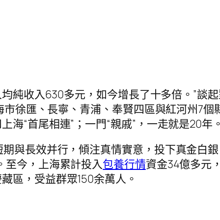
人均純收入630多元，如今增長了十多倍。”
，上海市徐匯、長寧、青浦、奉賢四區與紅河州7
海“首尾相連”；一門“親戚”，一走就是20年
短期與長效并行，傾注真情實意，投下真金白銀
。至今，上海累計投入
包養行情
資金34億多元
藏區，受益群眾150余萬人。