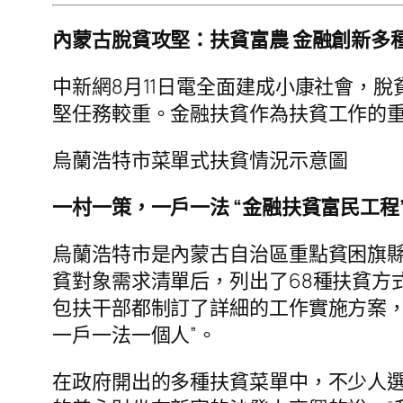
內蒙古脫貧攻堅：扶貧富農 金融創新多
中新網8月11日電全面建成小康社會，
堅任務較重。金融扶貧作為扶貧工作的
烏蘭浩特市菜單式扶貧情況示意圖
一村一策，一戶一法 “金融扶貧富民工程
烏蘭浩特市是內蒙古自治區重點貧困旗縣
貧對象需求清單后，列出了68種扶貧方
包扶干部都制訂了詳細的工作實施方案，
一戶一法一個人”。
在政府開出的多種扶貧菜單中，不少人選