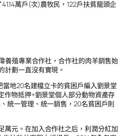
1.14萬戶(次)農牧民，122戶扶貧龍頭企
俊偉養殖專業合作社，合作社的肉羊銷售始
的計劃一直沒有實現。
把當地20名建檔立卡的貧困戶編入劉景堂
定作物抵押+劉景堂個人部分動物資產存
、統一管理、統一銷售，20名貧困戶則
足萬元。在加入合作社之后，利潤分紅加