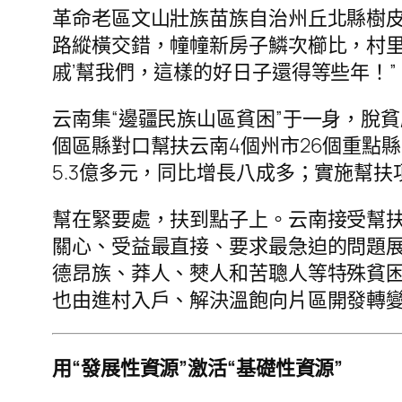
革命老區文山壯族苗族自治州丘北縣樹皮
路縱橫交錯，幢幢新房子鱗次櫛比，村里的
戚’幫我們，這樣的好日子還得等些年！”
云南集“邊疆民族山區貧困”于一身，脫貧
個區縣對口幫扶云南4個州市26個重點
5.3億多元，同比增長八成多；實施幫扶
幫在緊要處，扶到點子上。云南接受幫
關心、受益最直接、要求最急迫的問題展
德昂族、莽人、僰人和苦聰人等特殊貧
也由進村入戶、解決溫飽向片區開發轉
用“發展性資源”激活“基礎性資源”