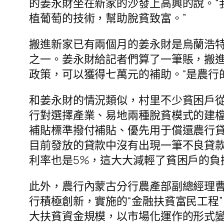
的姜永財坐在新家的沙發上高興的說。“
植葡萄的技術，幫助脫貧致富。”
搬進新家已有兩個月的姜永財是烏蘭浩
之一。姜永財給記者們算了一筆賬，搬
政策，可以獲得七萬元的補助。“是農行
和姜永財的情況類似，村里不少貧困戶從
行對選擇產業、易地兩種脫貧模式的建
補貼標準撥付補貼、優先用于償還農行
目前發放的貸款中沒有出現一筆不良貸款
利率也是5%，這大大減輕了貧困戶的負
此外，農行內蒙古分行農產部副總經理
行積極創新，實施的“金融扶貧富民工程
大扶貧資金規模，以市場化運作的形式變“