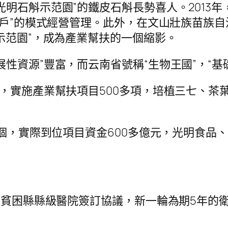
光明石斛示范園”的鐵皮石斛長勢喜人。2013
+農戶”的模式經營管理。此外，在文山壯族苗族
示范園”，成為產業幫扶的一個縮影。
性資源”豐富，而云南省號稱“生物王國”，“基
元，實施產業幫扶項目500多項，培植三七、
0個，實際到位項目資金600多億元，光明食
8家貧困縣縣級醫院簽訂協議，新一輪為期5年的