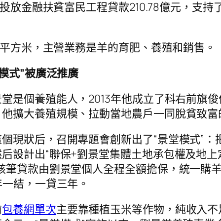
放金融扶貧富民工程貸款210.78億元，支持了4
00平方米，主營業務是羊的育肥、養殖和銷售。
模式”被廣泛推廣
堂是個養殖能人，2013年他成立了科右前旗
，他擴大養殖規模、拉動當地農戶一同脫貧致富
個現狀后，召開專題會創新出了“景堂模式”：
后設計出“聯保+劉景堂集體土地承包權及地上
該筆貸款由劉景堂個人全程全額擔保，統一購羊
年一結，一貸三年。
前
包養網單次
主要靠種植玉米等作物，純收入不