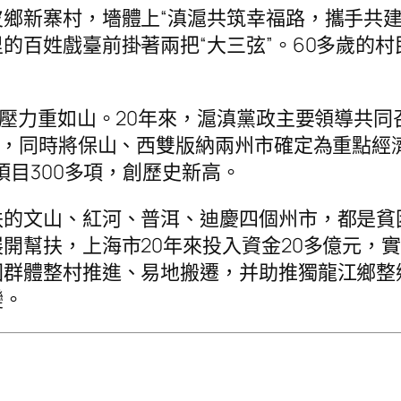
鄉新寨村，墻體上“滇滬共筑幸福路，攜手共建
百姓戲臺前掛著兩把“大三弦”。60多歲的村
壓力重如山。20年來，滬滇黨政主要領導共同召
縣，同時將保山、西雙版納兩州市確定為重點經濟
項目300多項，創歷史新高。
扶的文山、紅河、普洱、迪慶四個州市，都是貧
開幫扶，上海市20年來投入資金20多億元，實
困群體整村推進、易地搬遷，并助推獨龍江鄉整
變。