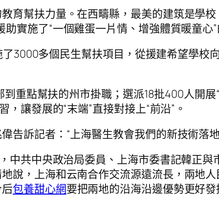
教育幫扶力量。在西疇縣，最美的建筑是學校
援助實施了“一個雞蛋一片情、增強體質暖童心”
實施了3000多個民生幫扶項目，從援建希望學
干部到重點幫扶的州市掛職；選派18批400人開
習，讓發展的“末端”直接對接上“前沿”。
偉告訴記者：“上海醫生教會我們的新技術落地
日，中共中央政治局委員、上海市委書記韓正與
情地說，上海和云南合作交流源遠流長，兩地人
今后
包養甜心網
要把兩地的沿海沿邊優勢更好發