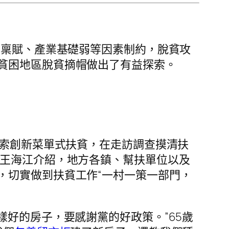
源稟賦、產業基礎弱等因素制約，脫貧攻
貧困地區脫貧摘帽做出了有益探索。
探索創新菜單式扶貧，在走訪調查摸清扶
王海江介紹，地方各鎮、幫扶單位以及
，切實做到扶貧工作“一村一策一部門，
樣好的房子，要感謝黨的好政策。”65歲