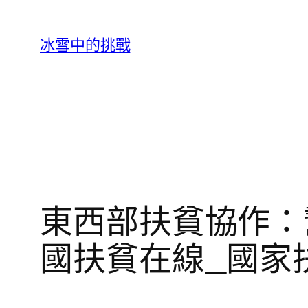
跳
至
冰雪中的挑戰
主
要
內
容
東西部扶貧協作：
國扶貧在線_國家