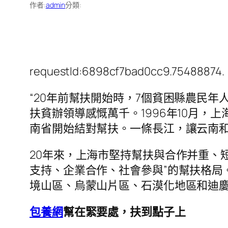
作者:
admin
分類:
requestId:6898cf7bad0cc9.75488874.
“20年前幫扶開始時，7個貧困縣農民年
扶貧辦領導感慨萬千。1996年10月
南省開始結對幫扶。一條長江，讓云南和上
20年來，上海市堅持幫扶與合作并重、
支持、企業合作、社會參與”的幫扶格局
境山區、烏蒙山片區、石漠化地區和迪慶
包養網
幫在緊要處，扶到點子上