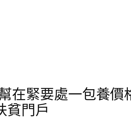
幫在緊要處一包養價格
扶貧門戶