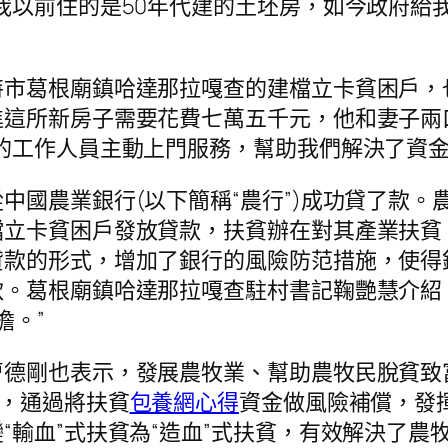
我以前住的是50年代建的土坯房，如今政府給
特市葛根廟鎮哈達那拉嘎查的建檔立卡貧困戶，
進這所新房子需要花費七萬五千元，他和妻子兩
的工作人員主動上門服務，幫助我們解決了資金
中國農業銀行(以下簡稱“農行”)成功貸了款
檔立卡貧困戶發放貸款，扶貧辦在對其產業扶貧
貸款的形式，增加了銀行的風險防范措施，使得
。葛根廟鎮哈達那拉嘎查駐村書記鞠艷慧介紹，
擔。”
曹德剛也表示，發展農牧業、幫助農牧民脫貧致
”，通過將扶貧
包養網心得
資金做風險補償，發揮
輸血”式扶貧為“造血”式扶貧，有效解決了農