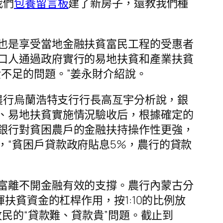
我們
包養留言板
建了新房子，還教我們種
也是享受當地金融扶貧富民工程的受惠者
口人通過政府實行的易地扶貧和產業扶貧
不足的問題。”姜永財介紹說。
。農行烏蘭浩特支行行長高亙宇分析說，銀
、易地扶貧實施情況驗收后，根據確定的
銀行對貧困農戶的金融扶持操作性更強，
“貧困戶貸款政府貼息5%，農行的貸款
富離不開金融有效的支撐。農行內蒙古分
扶貧資金的杠桿作用，按1:10的比例放
牧民的“貸款難、貸款貴”問題。截止到