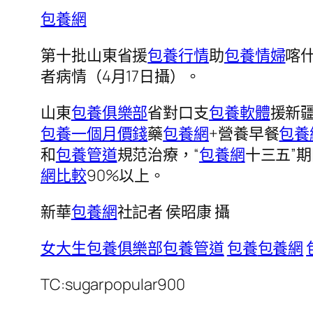
包養網
第十批山東省援
包養行情
助
包養情婦
喀
者病情（4月17日攝）。
山東
包養俱樂部
省對口支
包養軟體
援新
包養一個月價錢
藥
包養網
+營養早餐
包養
和
包養管道
規范治療，“
包養網
十三五”
網比較
90%以上。
新華
包養網
社記者 侯昭康 攝
女大生包養俱樂部
包養管道
包養
包養網
TC:sugarpopular900