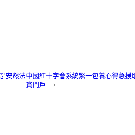
亮“安然法
中國紅十字會系統緊一包養心得急援
貧門戶
→