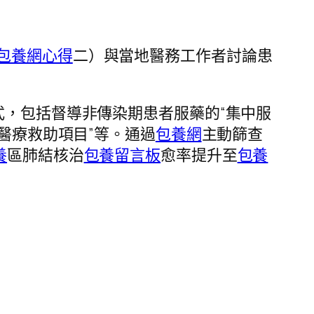
包養網心得
二）與當地醫務工作者討論患
式，包括督導非傳染期患者服藥的“集中服
喀醫療救助項目”等。通過
包養網
主動篩查
養
區肺結核治
包養留言板
愈率提升至
包養