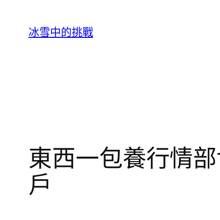
跳
至
冰雪中的挑戰
主
要
內
容
東西一包養行情部
戶