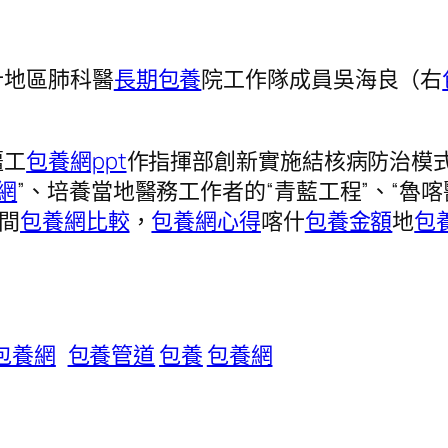
什地區肺科醫
長期包養
院工作隊成員吳海良（右
疆工
包養網ppt
作指揮部創新實施結核病防治模
網
”、培養當地醫務工作者的“青藍工程”、“魯
期間
包養網比較
，
包養網心得
喀什
包養金額
地
包
包養網
包養管道
包養
包養網