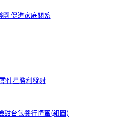
園 促進家庭關系
車零件星勝利發射
臉甜台包養行情蜜(組圖)