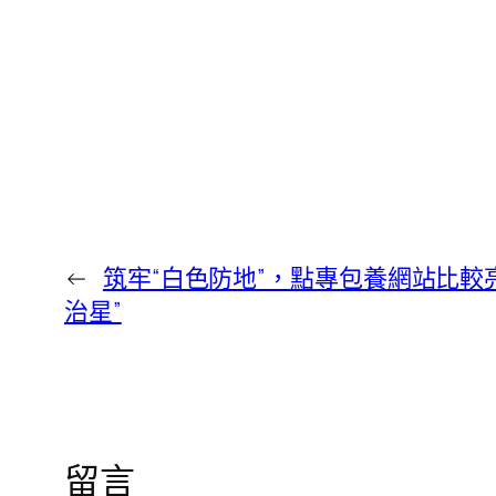
←
筑牢“白色防地”，點專包養網站比較
治星”
留言