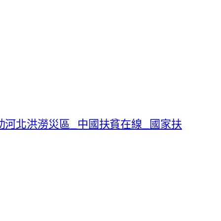
助河北洪澇災區_中國扶貧在線_國家扶