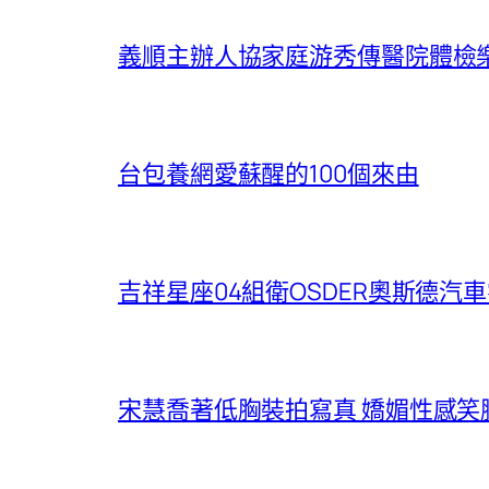
義順主辦人協家庭游秀傳醫院體檢樂
台包養網愛蘇醒的100個來由
吉祥星座04組衛OSDER奧斯德汽
宋慧喬著低胸裝拍寫真 嬌媚性感笑