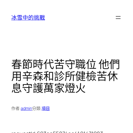
跳
至
冰雪中的挑戰
主
要
內
容
春節時代苦守職位 他們
用辛森和診所健檢苦休
息守護萬家燈火
作者:
admin
分類:
項目