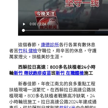
這個春節，
康德診所
各行各業有數休息
者苦
竹科 健檢
守職位，用辛苦的休息，守護
萬家燈火，扶植美妙生涯。
西躲拉日高速：800多名扶植者24小時
輪
新竹 帶狀皰疹疫苗
班
新竹 在職體檢
施工
新春佳節，年夜江南北的良多重點工程
扶植現場一派繁忙。在西躲拉日高速公路扶
植現場，800多名扶植者戰勝高冷缺氧，24
小時輪班施工。拉日高速公路2024年建成通
車后，從拉薩到日喀則將
竹科X光
由今朝的5