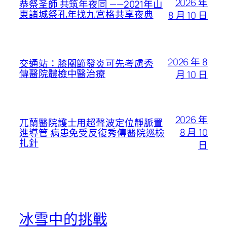
2026 年
恭祭圣師 共筑年夜同 ——2021年山
東諸城祭孔年找九宮格共享夜典
8 月 10 日
2026 年 8
交通站：膝關節發炎可先考慮秀
傳醫院體檢中醫治療
月 10 日
2026 年
兀蘭醫院護士用超聲波定位靜脈置
8 月 10
進導管 病患免受反復秀傳醫院巡檢
扎針
日
冰雪中的挑戰