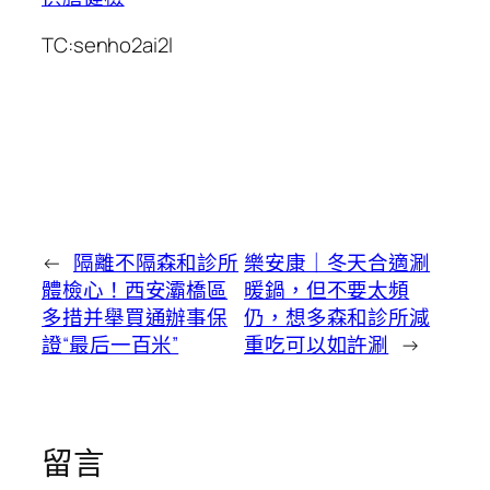
TC:senho2ai2l
←
隔離不隔森和診所
樂安康｜冬天合適涮
體檢心！西安灞橋區
暖鍋，但不要太頻
多措并舉買通辦事保
仍，想多森和診所減
證“最后一百米”
重吃可以如許涮
→
留言