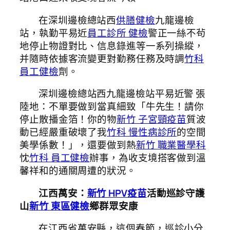
在深圳邊檢總站西
供膳健檢
九龍邊檢
站，執勤平易近
員工診所 健檢
警正一絲不茍
地停止物證對比、信息錄進等一系列操縱，
并隨時依據客流變更對勤務任務及時調
竹科
員工健檢
劑。
深圳邊檢總站西九龍邊檢站平易近警 張
陸地：不單要做到當真細致「牛先生！請你
停止散播金箔！你的物
新竹 子宮頸疫苗
質波
動已經嚴重破壞了我
竹科 慢性病診所
的空間
美學係數！」，還要做到熱
新竹 職業醫學科
忱
竹科 員工健檢
辦事，為收支境搭客做到溫
馨祥和的通關周遭的狀況。
江西萬安：
新竹 HPV疫苗
活動巡診守護
山
新竹 東區健檢
鄉群眾安康
在江西省萬安縣，這個春節，巡診小分