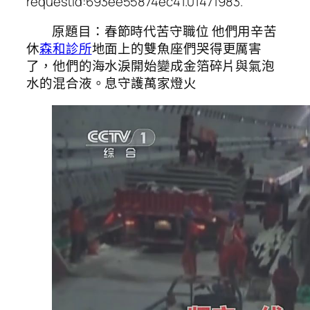
requestId:693ee55874ec41.01471983.
原題目：春節時代苦守職位 他們用辛苦
休
森和診所
地面上的雙魚座們哭得更厲害
了，他們的海水淚開始變成金箔碎片與氣泡
水的混合液。息守護萬家燈火