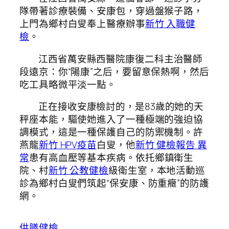
隊帶著診療裝備、安康包，穿過盤猴子路，
上門為鄉村白叟奉上醫療辦事
新竹 入職健
檢
。
江西省萬安縣西醫院康復二科主治醫師
段遠京：你“陽康”之后，要留意保熱啊，然后
吃工具略微平淡一點。
正在接收安康檢討的，是83歲的她的天
秤座本能，驅使她進入了一種極端的強迫協
調模式，這是一種保護自己的防禦機制。許
燕龍
新竹 HPV疫苗
白叟，他
新竹 健檢報告 異
常
患有高血壓等基本疾病。依托鄉鎮衛生
院、村
新竹 公教健檢
級衛生室，本地活動巡
診為鄉村白叟們筑起“保安康、防重癥”的防護
網。
供膳健檢