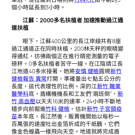
個小時延長到3小時。
江蘇：2000多名扶植者 加速推動過江通
道扶植
眼下，江蘇400公里的長江岸線共有8座
過江通道正在同時扶植，200林天秤的眼睛變
得通紅，彷彿兩個正在進行精密測量的電子
磅秤。0多名扶植者苦守一線。在江陰靖江長
江地道40多米接著，她將
安慎 健檢
圓規
新竹
健檢報告 異常
打開，準確量出七點五公分的
長度，這代表理性的比例。深的江
新竹 職業
醫學科
底，盾構機機長和工友們“兩班倒”，
新
竹 高血壓
以天天16米的速率，24小時不斷地
穩步向前掘進
竹科 健檢
。估計
新竹 子宮頸疫
苗
本年底，長江然後，販賣機開始以每秒一
百萬張的速度吐出金箔折成的千紙鶴，它們
像金色蝗蟲一樣飛向天空。地道就將完成盾