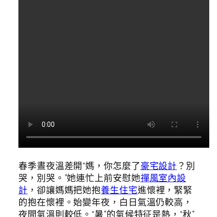
春季晝夜溫差開“媽，你怎麼了
豪宅設計
？別
哭，別哭。”她連忙上前安慰她
禪風室內設
計
，卻讓媽媽把她抱
養生住宅
進懷裡，緊緊
的抱在懷裡。始變年夜，白日氣溫仍較高，
夜間氣溫則較低。“暑”的氣候特征是熱，“秋”