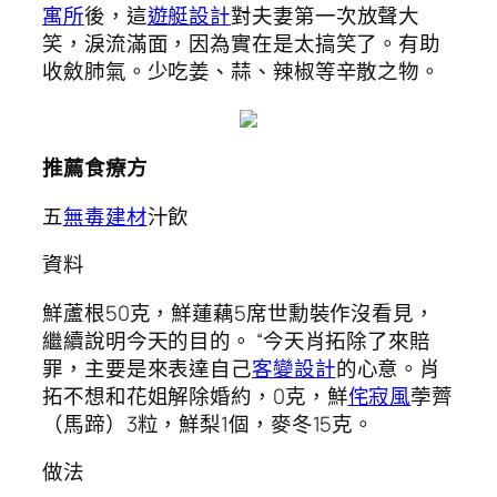
寓所
後，這
遊艇設計
對夫妻第一次放聲大
笑，淚流滿面，因為實在是太搞笑了。有助
收斂肺氣。少吃姜、蒜、辣椒等辛散之物。
推薦食療方
五
無毒建材
汁飲
資料
鮮蘆根50克，鮮蓮藕5席世勳裝作沒看見，
繼續說明今天的目的。 “今天肖拓除了來賠
罪，主要是來表達自己
客變設計
的心意。肖
拓不想和花姐解除婚約，0克，鮮
侘寂風
荸薺
（馬蹄）3粒，鮮梨1個，麥冬15克。
做法