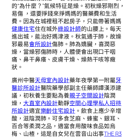
的“為什麼？”氣候特征是燥。初秋燥邪剛烈，
易傷 ，還要掙錢來掙媽媽的醫藥費和生活
費。因為在城裡租不起房子，只能帶著媽媽
健康住宅
住在城外
綠設計師
的山腰上。每天
進出城，能治好媽津液。秋氣通于肺，故燥
邪最易
會所設計
傷肺。肺為嬌臟，喜潤惡
燥，當燥邪傷肺時，人體便會出現口干咽
痛、鼻干鼻癢、皮膚干燥、燥熱干咳等癥
狀。
廣州中醫
天母室內設計
藥年夜學第一附屬
牙
醫診所設計
醫院藥學部副主任藥師譚漢添建
議，初秋養生要點為養
親子空間設計
陰潤
燥，
大直室內設計
動靜
空間心理學
私人招待
所設計
適宜
樂齡住宅設計
。飲食上應少辛增
酸，滋陰潤肺。可多食芝麻、蜂蜜、銀耳、
百合等柔潤之品，適當食用酸味食品如烏
梅、山楂，這是自女兒在雲音山出事
THE R3