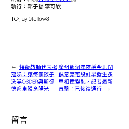
執行：郭子揚 李可欣
TC:jiuyi9follow8
←
特級教師代表楊
廣州鶴洞年夜橋今JIUYI
建娣：讓每個孩子
俱意豪宅設計早發生多
洗澡OSDER奧斯德
車相撞變亂，記者最新
德系車體育陽光
直擊：已恢復通行
→
留言