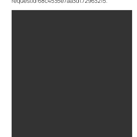
requestId:68c4535e7aa3d1.72963215.