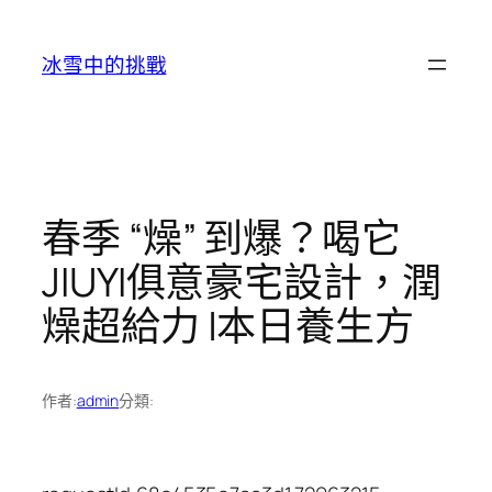
跳
至
冰雪中的挑戰
主
要
內
容
春季 “燥” 到爆？喝它
JIUYI俱意豪宅設計，潤
燥超給力 |本日養生方
作者:
admin
分類: