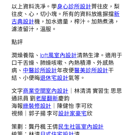
以上資料洗凈。荸
身心診所設計
薺往皮，梨
往皮、心，切小塊。所有的資料放進摒擋
新
古典設計
機，加水適量，榨汁。加熱煮沸，
濾渣留汁，溫服。
點評
潤燥養陰、
loft風室內設計
清熱生津。適用于
口干舌燥、肺燥咳嗽、內熱積滯、外感熱
病、
中醫診所設計
年夜便
醫美診所設計
干
結、小便晦
退休宅設計
氣等。
文字
商業空間室內設計
｜林清清 實習生 思思
通訊員 劉
老屋翻新
慶鈞
海報
綠裝修設計
｜陳健怡 李可欣
視頻｜郭子揚 李可
設計家豪宅
欣
策劃：龔丹楓 王倩
民生社區室內設計
統籌：林清
日式住宅設計
清