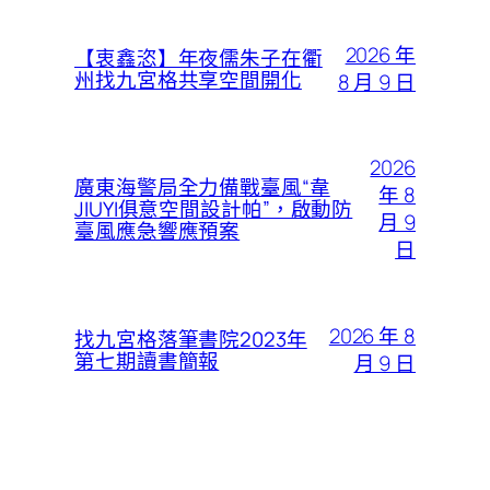
2026 年
【衷鑫恣】年夜儒朱子在衢
州找九宮格共享空間開化
8 月 9 日
2026
廣東海警局全力備戰臺風“韋
年 8
JIUYI俱意空間設計帕”，啟動防
月 9
臺風應急響應預案
日
2026 年 8
找九宮格落筆書院2023年
第七期讀書簡報
月 9 日