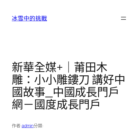
跳
至
冰雪中的挑戰
主
要
內
容
新華全媒+｜莆田木
雕：小小雕鏤刀 講好中
國故事_中國成長門戶
網－國度成長門戶
作者:
admin
分類: