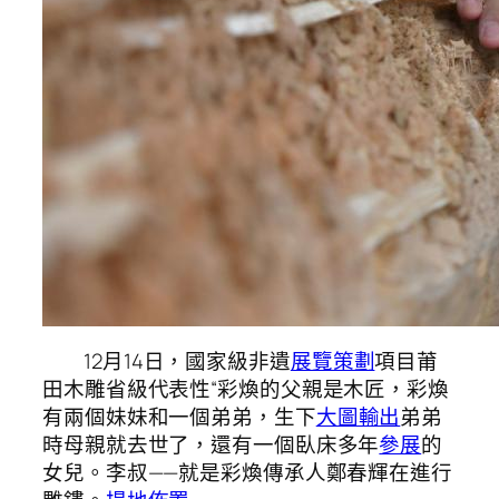
12月14日，國家級非遺
展覽策劃
項目莆
田木雕省級代表性“彩煥的父親是木匠，彩煥
有兩個妹妹和一個弟弟，生下
大圖輸出
弟弟
時母親就去世了，還有一個臥床多年
參展
的
女兒。李叔——就是彩煥傳承人鄭春輝在進行