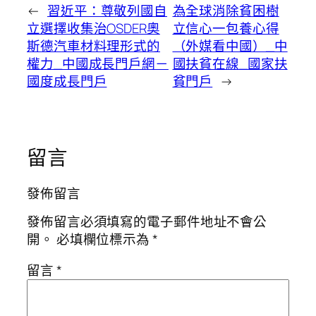
←
習近平：尊敬列國自
為全球消除貧困樹
立選擇收集治OSDER奧
立信心一包養心得
斯德汽車材料理形式的
（外媒看中國）_中
權力_中國成長門戶網－
國扶貧在線_國家扶
國度成長門戶
貧門戶
→
留言
發佈留言
發佈留言必須填寫的電子郵件地址不會公
開。
必填欄位標示為
*
留言
*