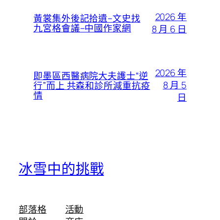
2026 年
黃裳集外後記拾遺–文史找
九宮格會議–中國作家網
8 月 6 日
2026 年
即墨區西醫病院大夫護士“逆
8 月 5
行”而上 共森和診所減重抗疫
情
日
冰雪中的挑戰
部落格
活動