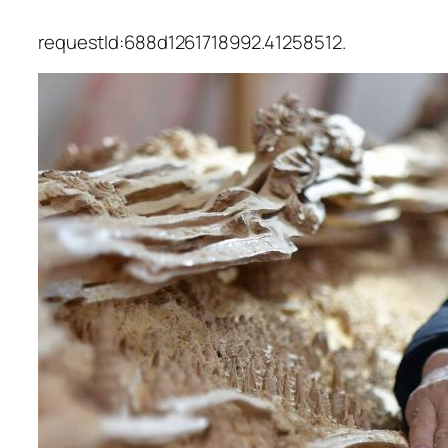
requestId:688d1261718992.41258512.