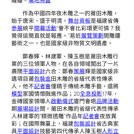
雕鏤。
場地佈置
作為中國四年夜木雕之一的莆田木雕，
始于唐宋、盛于明清，
舞台背板
是福建省傳
參展
統平
開幕活動
“會不會比彩環更可憐？我
覺得這簡直就是報應。”易近
展覽策劃
間雕鏤
藝術之一，也是國家級非物質文明遺產。
鄭春輝、林建軍、陳玉樹是莆田木雕行
業的三位領軍人物，在各自領域闖出了一片
廣闊
平面設計
六合：鄭春
策展
輝是國家級非
遺項目莆
包裝盒
田木雕的省級代表性傳承
人，他不
記者會
僅精于傳統木雕手藝，還將
模型
家國情懷融進作品；20
全息投影
17年，
金磚國家領導人
啟動儀式
廈門會晤
品牌活動
期
展場設計
間，莆田木雕的省級代表性傳承
人林建軍的“精微透雕”作品年
記者會
夜放異
彩；在國際舞臺上，福建
包裝設計
省古典家
具
平面設計
技藝第四代傳承人陳玉樹
人形立