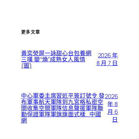
更多文章
黃奕熒屏一詠甜心台包養網
2026 年
三嘆 變“煥”成熟女人風情
8 月 7 日
(圖)
中心軍委主席習近平簽訂號令 發
2026
布軍事航天軍隊到九宮格私密空
年 8
間收集空間軍隊信息聲援軍隊聯
月 6
勤保證軍隊軍旗旗面式樣_中國
日
網