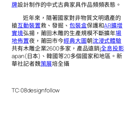
牌
設計制作的中式古典家具作品頻頻表態。
近年來，隨著國家對非物質文明遺產的
搶
互動裝置
救、發掘、
包裝盒
保護和
AR擴增
實境
弘揚，莆田木雕的生產規模不斷擴年
場
地佈置
夜，莆田市今
經典大圖
朝
沈浸式體驗
共有木雕企業2600多家，產品遠銷j
全息投影
apan(日本)、韓國等20多個國家和地區。新
華社記者魏
策展
培全攝
TC:08designfollow