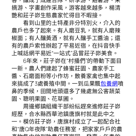
客，釀成了成連合隊。研學游、避暑游、采
摘游、字畫創作采風，游客越來越多，楊清
艷和莊子峁生態農家忙得目不暇接。
看到山里的土特產非分特別火，介入的
農戶也多了起來。有人磨豆乳，就有人磨辣
椒面；有人釀黃酒，就有人釀手工醬油；還
有的農戶索性辦起了平易近宿，在抖音快手
上喊話網平易近“一站式”品嘗莊子峁美食。
6年來，莊子峁在“村播們”的帶動下面目
一新。農人們建起了蜂蜜莊園、農家手工
醬、石磨面粉等小作坊，散養家禽也集中起
來搞成了3處養殖中間。一到瓜果飄
包養網
噴
鼻的季候，田間地頭還多了幾處無公害蔬菜
園、聰明果園、花草圃。
周邊鄉鎮組織干部紛紜趕來進修莊子峁
經歷，合水縣西華池鎮唐旗村就是此中之
一。模仿莊子峁，唐旗村成立了一起配合社
和“唐Q年夜隊”助農任務室，把家家戶戶的農