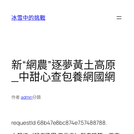
跳
至
冰雪中的挑戰
主
要
內
容
新“網農”逐夢黃土高原
_中甜心查包養網國網
作者:
admin
分類:
requestId:68b47e8bc874e7.57488788.