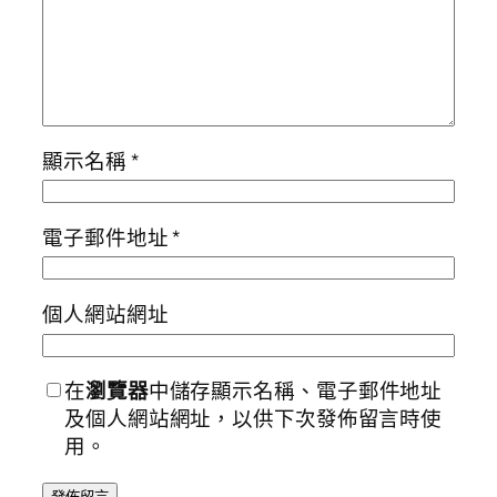
顯示名稱
*
電子郵件地址
*
個人網站網址
在
瀏覽器
中儲存顯示名稱、電子郵件地址
及個人網站網址，以供下次發佈留言時使
用。