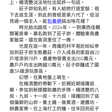
上，楊清艷淡淡地吐出如許一句話。
莊子峁知名前，有人給她打退堂鼓：祖
下去這生涯，到此刻曾經是第八代了，從沒
見過一個主人，能
包養網
搞出啥花樣？
時光給出謎底。2024年，一對廣西佳耦
開著房車，慕名跑到了莊子峁，體驗東南農
家飯菜，還在窯洞里住了一晚。
也是在這一年，周邊的村平易近紛紜參
加到莊子峁生態農莊，介入成長的家庭由22
戶增添到78戶，農產物發賣支出260萬元，
農戶戶均支出跨越10萬元，莊子峁釀成了國
度3A級游玩景區。
幻想，在黃地盤上萌生。
在楊清艷的帶動下，近親近鄰接踵返
鄉，參加到新媒體助農的步隊。楊清艷的八
叔、九叔、十一叔、十六叔，接踵回到了這
個偏僻的山峁，養土雞、做黃酒、建醬坊、
辦農家樂。在上海打工的嬸，往年回到莊子