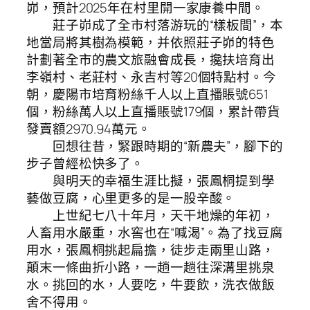
峁，預計2025年在村里開一家康養中間。
莊子峁成了全市村落游玩的“樣板間”，本
地當局將其樹為模範，并依照莊子峁的特色
計劃著全市的農文旅融會成長，攙扶培育出
李嶺村、老莊村、永吉村等20個特點村。今
朝，慶陽市培育粉絲千人以上直播賬號651
個，粉絲萬人以上直播賬號179個，累計帶貨
發賣額2970.94萬元。
回想往昔，緊跟時期的“新農夫”，腳下的
步子曾經松快多了。
與明天的幸福生涯比擬，張鳳桐提到學
藝做豆腐，心里更多的是一股辛酸。
上世紀七八十年月，天干地燥的年初，
人畜用水嚴重，水窖也在“喊渴”。為了找豆腐
用水，張鳳桐挑起扁擔，徒步走兩里山路，
顛末一條曲折小路，一趟一趟往深溝里挑泉
水。挑回的水，人要吃，牛要飲，洗衣做飯
舍不得用。