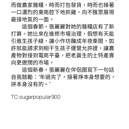
而做農家雜糧，時而打包發貨，時而也操著
一口濃烈的東南腔下地抓雞，向不雅眾展現
最接地氣的一面。
這個春節，張麗麗對她的雜糧店有了新
打算。她比來在進修市場治理，假想有天能
引進生孩子線，讓小作坊釀成年夜車間，如
許就能請求到相干生孩子運營允許證，讓農
產物對接到電商平臺，把老蒼生的土特產賣
向更遼闊的市場。
這個新春，張麗麗在伴侶圈寫下一句話
自我鼓勵：“年過完了，接著掙本身想要的，
拼本身沒有的。”
TC:sugarpopular900