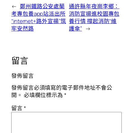
←
鄭州鐵路公安處蘭
通許縣年夜崗李鄉：
考專包養app站派出所
消防宣揚進校園專包
“internet+路外宣揚”筑
養行情 撐起消防“維
牢安然路
護傘”
→
留言
發佈留言
發佈留言必須填寫的電子郵件地址不會公
開。
必填欄位標示為
*
留言
*