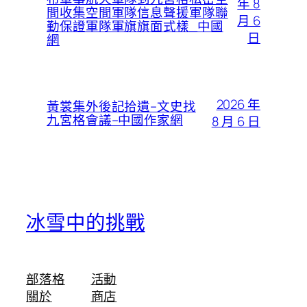
年 8
間收集空間軍隊信息聲援軍隊聯
月 6
勤保證軍隊軍旗旗面式樣_中國
日
網
2026 年
黃裳集外後記拾遺–文史找
九宮格會議–中國作家網
8 月 6 日
冰雪中的挑戰
部落格
活動
關於
商店