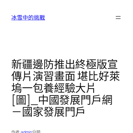
跳
至
冰雪中的挑戰
主
要
內
容
新疆邊防推出終極版宣
傳片演習畫面 堪比好萊
塢一包養經驗大片
[圖]_中國發展門戶網
－國家發展門戶
作者:
admin
分類: