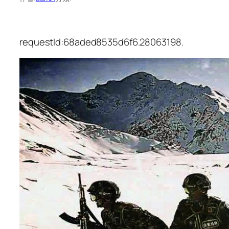
requestId:68aded8535d6f6.28063198.