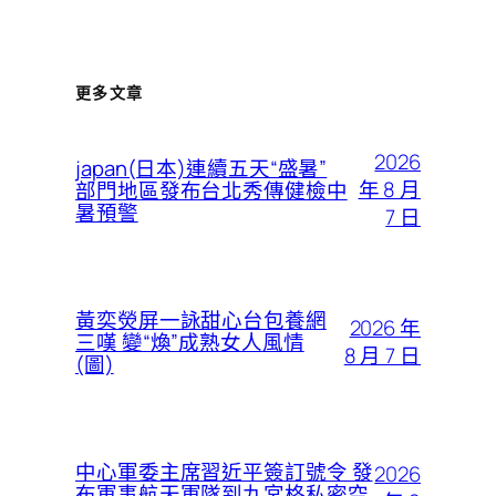
更多文章
2026
japan(日本)連續五天“盛暑”
年 8 月
部門地區發布台北秀傳健檢中
暑預警
7 日
黃奕熒屏一詠甜心台包養網
2026 年
三嘆 變“煥”成熟女人風情
8 月 7 日
(圖)
中心軍委主席習近平簽訂號令 發
2026
布軍事航天軍隊到九宮格私密空