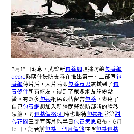
6月15日消息，武警新
包養網
疆邊防總
包養網
dcard
隊喀什邊防支隊在推出第一、二部宣
包
養網
傳片后，大片隨即
包養意思
震撼到了
包
養條件
所有網友，得到了眾多網友紛紛點
贊。有眾多
包養
網民跟帖留言
包養
，表達了
自己
包養網
想加入新疆武警邊防部隊的強烈
愿望，同
包養價格ptt
時也期待
包養網
著第
甜
心花園
三部宣傳片能早日
包養意思
發布。6月
15日，記者前
包養一個月價錢
往喀
包養
包養