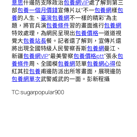
意思
什邊防支隊政治
包養網VIP
處了解到第三
部
包養一個月價錢
宣傳片以“不一
包養網
樣
包
養
的人生、
臺灣包養網
不一樣的精彩”為主
題，將官兵演
包養條件
習的畫面進行
包養網
特效處理，為網民呈現出
包養價格
一道道視
覺大
包養站長
餐。記者還了解到，宣傳片還
將出現全國特級人民警察吾斯
包養網
曼江、
新疆
包養網VIP
“最美警察
包養價格ptt
”張永
包
養條件
周、全國模
包養網
范單
包養網心得
位
紅其拉
包養
甫邊防派出所等畫面，展現邊防
包養網單次
武警威武的一面。彭新程攝
TC:sugarpopular900