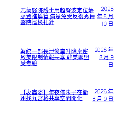
2026
兀蘭醫院護士用超聲波定位靜
年 8 月
脈置進導管 病患免受反復秀傳
醫院巡檢扎針
10 日
2026 年
韓統一部長泄億嵐升降桌密
8 月 9
致美限制情報共享 韓美聯盟
受考驗
日
2026 年
【衷鑫恣】年夜儒朱子在衢
州找九宮格共享空間開化
8 月 9 日