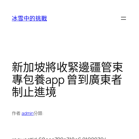
跳
至
冰雪中的挑戰
主
要
內
容
新加坡將收緊邊疆管束
專包養app 曾到廣東者
制止進境
作者:
admin
分類: