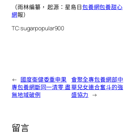
（雨林編纂， 起源：星島日
包養網
包養甜心
網
報）
TC:sugarpopular900
←
國度衞健委重申果
會聚全專包養網部中
專包養網斷同一清零 盡
華兒女連合奮斗的強
無地域破例
盛協力
→
留言