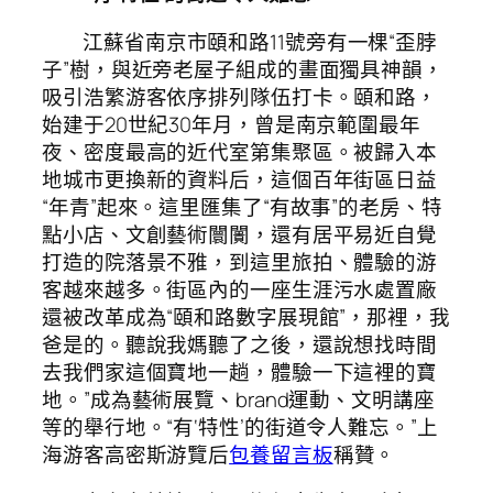
江蘇省南京市頤和路11號旁有一棵“歪脖
子”樹，與近旁老屋子組成的畫面獨具神韻，
吸引浩繁游客依序排列隊伍打卡。頤和路，
始建于20世紀30年月，曾是南京範圍最年
夜、密度最高的近代室第集聚區。被歸入本
地城市更換新的資料后，這個百年街區日益
“年青”起來。這里匯集了“有故事”的老房、特
點小店、文創藝術闤闠，還有居平易近自覺
打造的院落景不雅，到這里旅拍、體驗的游
客越來越多。街區內的一座生涯污水處置廠
還被改革成為“頤和路數字展現館”，那裡，我
爸是的。聽說我媽聽了之後，還說想找時間
去我們家這個寶地一趟，體驗一下這裡的寶
地。”成為藝術展覽、brand運動、文明講座
等的舉行地。“有‘特性’的街道令人難忘。”上
海游客高密斯游覽后
包養留言板
稱贊。