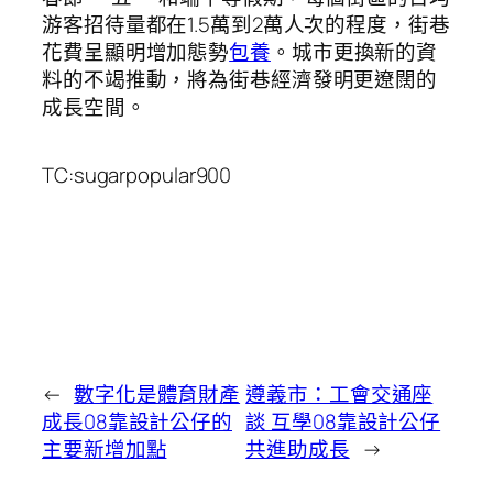
游客招待量都在1.5萬到2萬人次的程度，街巷
花費呈顯明增加態勢
包養
。城市更換新的資
料的不竭推動，將為街巷經濟發明更遼闊的
成長空間。
TC:sugarpopular900
←
數字化是體育財產
遵義市：工會交通座
成長08靠設計公仔的
談 互學08靠設計公仔
主要新增加點
共進助成長
→