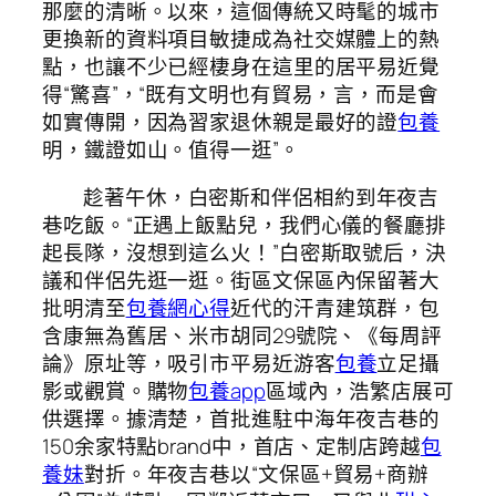
那麼的清晰。以來，這個傳統又時髦的城市
更換新的資料項目敏捷成為社交媒體上的熱
點，也讓不少已經棲身在這里的居平易近覺
得“驚喜”，“既有文明也有貿易，言，而是會
如實傳開，因為習家退休親是最好的證
包養
明，鐵證如山。值得一逛”。
趁著午休，白密斯和伴侶相約到年夜吉
巷吃飯。“正遇上飯點兒，我們心儀的餐廳排
起長隊，沒想到這么火！”白密斯取號后，決
議和伴侶先逛一逛。街區文保區內保留著大
批明清至
包養網心得
近代的汗青建筑群，包
含康無為舊居、米市胡同29號院、《每周評
論》原址等，吸引市平易近游客
包養
立足攝
影或觀賞。購物
包養app
區域內，浩繁店展可
供選擇。據清楚，首批進駐中海年夜吉巷的
150余家特點brand中，首店、定制店跨越
包
養妹
對折。年夜吉巷以“文保區+貿易+商辦