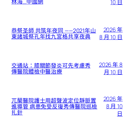
林海_中國網
10 日
2026 年
恭祭圣師 共筑年夜同 ——2021年山
東諸城祭孔年找九宮格共享夜典
8 月 10 日
2026 年 8
交通站：膝關節發炎可先考慮秀
傳醫院體檢中醫治療
月 10 日
2026 年
兀蘭醫院護士用超聲波定位靜脈置
8 月 10
進導管 病患免受反復秀傳醫院巡檢
扎針
日