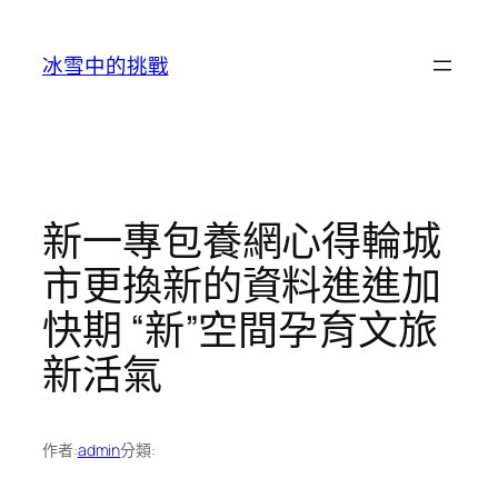
跳
至
冰雪中的挑戰
主
要
內
容
新一專包養網心得輪城
市更換新的資料進進加
快期 “新”空間孕育文旅
新活氣
作者:
admin
分類: