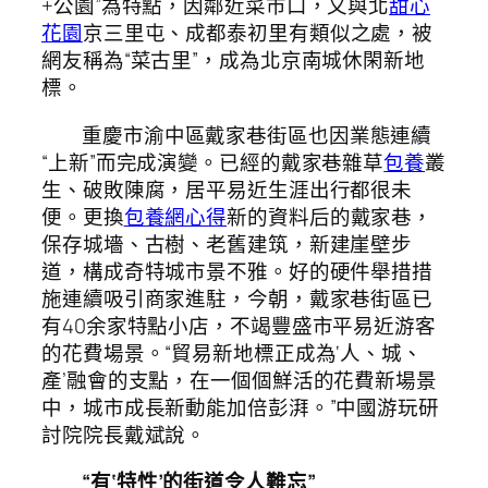
+公園”為特點，因鄰近菜市口，又與北
甜心
花園
京三里屯、成都泰初里有類似之處，被
網友稱為“菜古里”，成為北京南城休閑新地
標。
重慶市渝中區戴家巷街區也因業態連續
“上新”而完成演變。已經的戴家巷雜草
包養
叢
生、破敗陳腐，居平易近生涯出行都很未
便。更換
包養網心得
新的資料后的戴家巷，
保存城墻、古樹、老舊建筑，新建崖壁步
道，構成奇特城市景不雅。好的硬件舉措措
施連續吸引商家進駐，今朝，戴家巷街區已
有40余家特點小店，不竭豐盛市平易近游客
的花費場景。“貿易新地標正成為‘人、城、
產’融會的支點，在一個個鮮活的花費新場景
中，城市成長新動能加倍彭湃。”中國游玩研
討院院長戴斌說。
“有‘特性’的街道令人難忘”