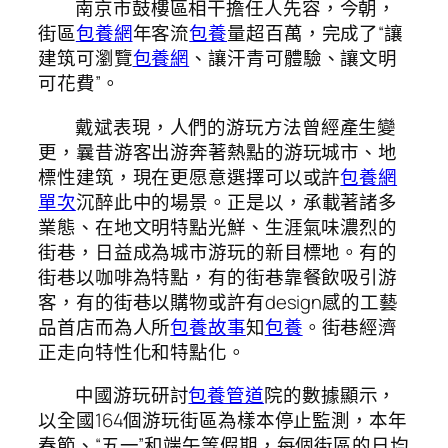
南京市鼓樓區相干擔任人先容，今朝，
街區
包養網
年客流
包養
量超百萬，完成了“讓
建筑可瀏覽
包養網
、讓汗青可體驗、讓文明
可花費”。
戴斌表現，人們的游玩方法曾經產生變
更，曩昔游客出游奔著熱點的游玩城市、地
標性建筑，現在更愿意選擇可以或許
包養網
單次
沉醉此中的場景。正是以，承載著諸多
業態、在地文明特點光鮮、生涯氣味濃烈的
街巷，日益成為城市游玩的新目標地。有的
街巷以咖啡為特點，有的街巷靠餐飲吸引游
客，有的街巷以購物或許有design感的工藝
品首店而為人所
包養故事
知
包養
。街巷經濟
正走向特性化和特點化。
中國游玩研討
包養管道
院的數據顯示，
以全國164個游玩街區為樣本停止監測，本年
春節、“五一”和端午等假期，每個街區的日均