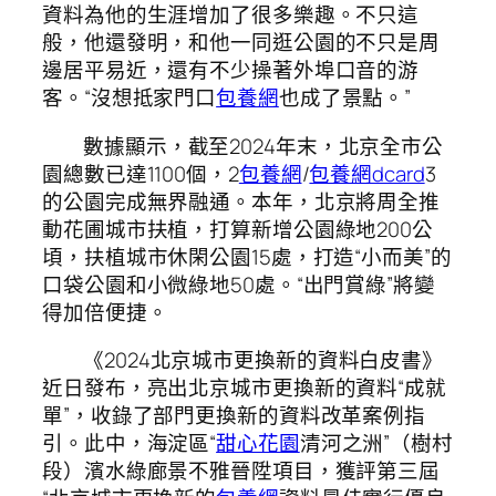
資料為他的生涯增加了很多樂趣。不只這
般，他還發明，和他一同逛公園的不只是周
邊居平易近，還有不少操著外埠口音的游
客。“沒想抵家門口
包養網
也成了景點。”
數據顯示，截至2024年末，北京全市公
園總數已達1100個，2
包養網
/
包養網dcard
3
的公園完成無界融通。本年，北京將周全推
動花圃城市扶植，打算新增公園綠地200公
頃，扶植城市休閑公園15處，打造“小而美”的
口袋公園和小微綠地50處。“出門賞綠”將變
得加倍便捷。
《2024北京城市更換新的資料白皮書》
近日發布，亮出北京城市更換新的資料“成就
單”，收錄了部門更換新的資料改革案例指
引。此中，海淀區“
甜心花園
清河之洲”（樹村
段）濱水綠廊景不雅晉陞項目，獲評第三屆