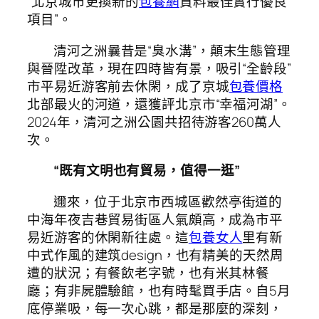
“北京城市更換新的
包養網
資料最佳實行優良
項目”。
清河之洲曩昔是“臭水溝”，顛末生態管理
與晉陞改革，現在四時皆有景，吸引“全齡段”
市平易近游客前去休閑，成了京城
包養價格
北部最火的河道，還獲評北京市“幸福河湖”。
2024年，清河之洲公園共招待游客260萬人
次。
“既有文明也有貿易，值得一逛”
邇來，位于北京市西城區歡然亭街道的
中海年夜吉巷貿易街區人氣頗高，成為市平
易近游客的休閑新往處。這
包養女人
里有新
中式作風的建筑design，也有精美的天然周
遭的狀況；有餐飲老字號，也有米其林餐
廳；有非屍體驗館，也有時髦買手店。自5月
底停業吸，每一次心跳，都是那麼的深刻，