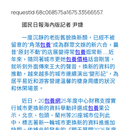
requestId:68c068575a1675.33566557.
國民日報海內版記者 尹婕
一度沉靜的老街舊貌換新顏，已經不被
留意的“角落
包養
”成為群眾文娛的新六合，曩
昔“原封不動”的店展變得常
包養
逛常新……近
年來，隨同著城市更她
包養價格
話音剛落，
就听到外面傳來王大的聲音。換新的資料的
推動，越來越多的城市連續演出“變形記”，為
居平易近和游客營建溫馨的棲身周遭的狀況
和休閑場景。
近日，20
包養網
25年度中心財務支撐實
行城市更換新的資料舉動評選成
包養
果公
示，北京、包頭、蘭州等20座城市位列此
中，標志著新一輪城市更換新的資料進進加
快期。依據此前發布的《關于展開2025年度