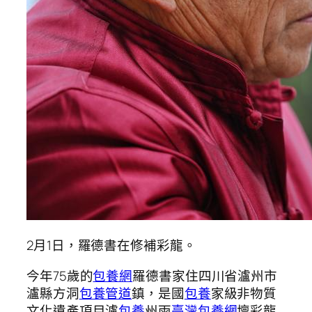
2月1日，羅德書在修補彩龍。
今年75歲的
包養網
羅德書家住四川省瀘州市
瀘縣方洞
包養管道
鎮，是國
包養
家級非物質
文化遺產項目瀘
包養
州雨
臺灣包養網
壇彩龍