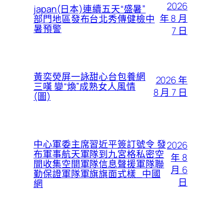
2026
japan(日本)連續五天“盛暑”
年 8 月
部門地區發布台北秀傳健檢中
暑預警
7 日
黃奕熒屏一詠甜心台包養網
2026 年
三嘆 變“煥”成熟女人風情
8 月 7 日
(圖)
中心軍委主席習近平簽訂號令 發
2026
布軍事航天軍隊到九宮格私密空
年 8
間收集空間軍隊信息聲援軍隊聯
月 6
勤保證軍隊軍旗旗面式樣_中國
日
網