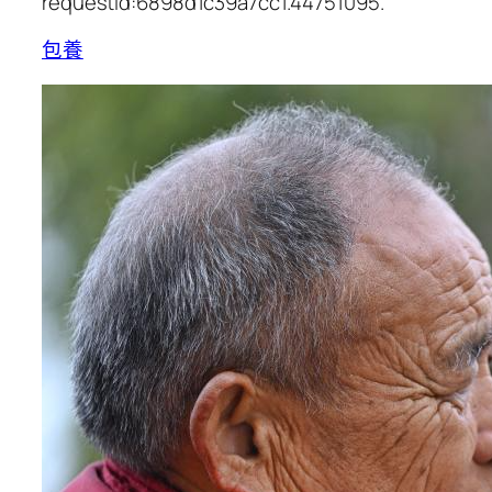
requestId:6898d1c39a7cc1.44751095.
包養