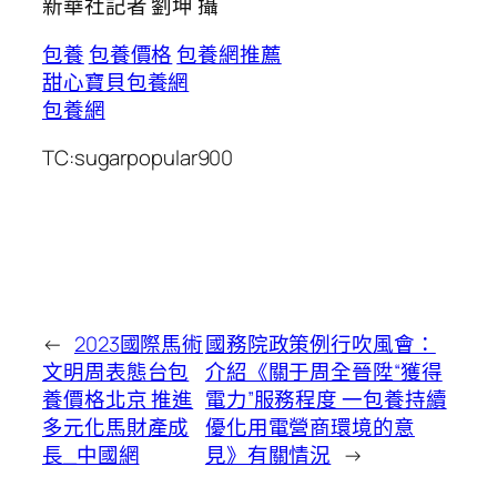
新華社記者 劉坤 攝
包養
包養價格
包養網推薦
甜心寶貝包養網
包養網
TC:sugarpopular900
←
2023國際馬術
國務院政策例行吹風會：
文明周表態台包
介紹《關于周全晉陞“獲得
養價格北京 推進
電力”服務程度 一包養持續
多元化馬財產成
優化用電營商環境的意
長_中國網
見》有關情況
→