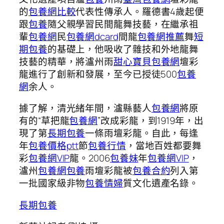
的
包養網比較
代表性傳承人。羅德書4歲起便
跟
包養
隨父親學習民間龍舞技藝，在繼承祖
輩
包養網
民
包養網dcard
間龍
包養網推薦
舞
短
期包養
的基礎上，他吸收了雜技和外地龍舞
技藝的精華，將瀘州雨
甜心寶貝包養網
壇彩
龍進行了創新和發展，至今已授徒500
包養
網
余人。
據了解，清光緒年間，瀘縣藝人
包養網
將原
有的“草把龍
包養網
”改成彩龍，到1919年，出
現了第
長期包養
一條雨壇彩龍。自此，每逢
年
包養價格ptt
節
包養行情
，當地百姓都要舞
彩
包養網VIP
龍。2006
包養妹
年
包養網VIP
，
瀘州
包養網
包養
雨壇彩龍被
包養合約
列入第
一批國家級非物
包養情婦
質文化遺產名錄。
長期包養