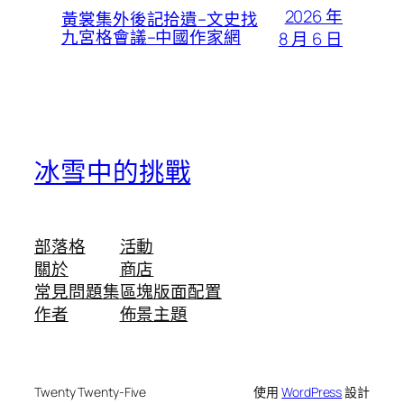
2026 年
黃裳集外後記拾遺–文史找
九宮格會議–中國作家網
8 月 6 日
冰雪中的挑戰
部落格
活動
關於
商店
常見問題集
區塊版面配置
作者
佈景主題
Twenty Twenty-Five
使用
WordPress
設計