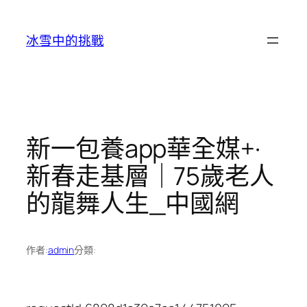
跳
至
冰雪中的挑戰
主
要
內
容
新一包養app華全媒+·
新春走基層｜75歲老人
的龍舞人生_中國網
作者:
admin
分類: