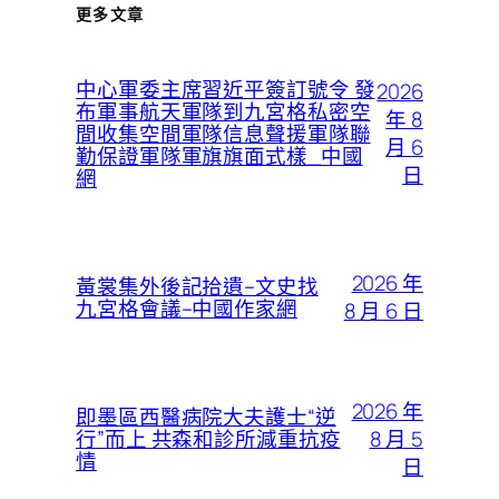
更多文章
中心軍委主席習近平簽訂號令 發
2026
布軍事航天軍隊到九宮格私密空
年 8
間收集空間軍隊信息聲援軍隊聯
月 6
勤保證軍隊軍旗旗面式樣_中國
日
網
2026 年
黃裳集外後記拾遺–文史找
九宮格會議–中國作家網
8 月 6 日
2026 年
即墨區西醫病院大夫護士“逆
8 月 5
行”而上 共森和診所減重抗疫
情
日