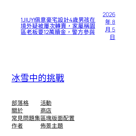
2026
1JIUYI俱意豪宅設計4歲男孩在
年 8
境外疑被屢次轉賣，家屬稱園
月 5
區老板要12萬贖金，警方參與
日
冰雪中的挑戰
部落格
活動
關於
商店
常見問題集
區塊版面配置
作者
佈景主題