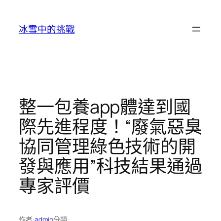
跳
至
冰雪中的挑戰
主
要
內
容
整一包養app體達到國
際先進程度！“廢氣惡臭
協同管理綠色技術的開
發與應用”科技結果通過
專家評價
作者:
admin
分類: