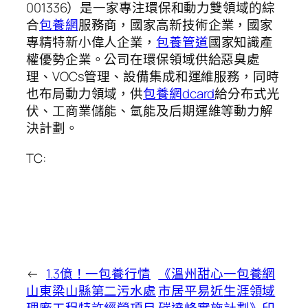
001336）是一家專注環保和動力雙領域的綜
合
包養網
服務商，國家高新技術企業，國家
專精特新小偉人企業，
包養管道
國家知識產
權優勢企業。公司在環保領域供給惡臭處
理、VOCs管理、設備集成和運維服務，同時
也布局動力領域，供
包養網dcard
給分布式光
伏、工商業儲能、氫能及后期運維等動力解
決計劃。
TC:
←
1.3億！一包養行情
《溫州甜心一包養網
山東梁山縣第二污水處
市居平易近生涯領域
理廠工程特許經營項目
碳達峰實施計劃》印