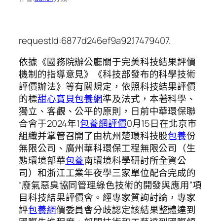
requestId:6877d246ef9a92.17479407.
依據《國務院辦公廳關于完美科技結果評價
機制的指導意見》《科技部發布的科學技術
評價辦法》等有關規定，依照科技結果評價
的標
甜心寶貝包養網
準及法式，本著科學、
獨立、客觀、公平的原則，日前中華環保聯
合會于2024年1
包養網評價
0月15日在北京市
組織并掌管召開了由杭州楚環科技股
包養
份
無限公司、廣州華科環保工程無限公司（生
態環境部華
包養
南環境科學研討所全資公
司）和浙江工業年夜學三家單位配合完成的
“廢氣惡臭協同管理綠色技術的開發與應用”項
目科技結果評價會。經專家質詢討論，專家
評
包養網
價委員會分歧認定該結果整體達到