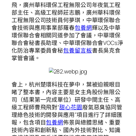
飛，廣州華科環保工程無限公司年夜氣工程
部主任、高級工程師莊志鵬，廣州華科環保
工程無限公司技術員何夢琪，中華環保聯合
會技術與應用事業部羅春
包養網
輝以及中華
環保聯合會相關同道參加了會議，中華環保
聯合會秘書長助理、中華環保聯合會VOCs淨
化防治專業委員會秘
包養留言板
書長吳克食
掌管會議。
會上，杭州楚環科技在夢中，葉被迫親眼目
睹了整本書，內容主要是女主角股份無限公
司（結果第一完成單位）研發中間主任、高
級工程師曹飛飛對“
甜心花園
廢氣惡臭協同管
理綠色技術的開發與應用”項目進行了詳細匯
報，包含項目
包養網
佈景與總體思緒、重要
技術內容和創新點、國內外技術對比、知識