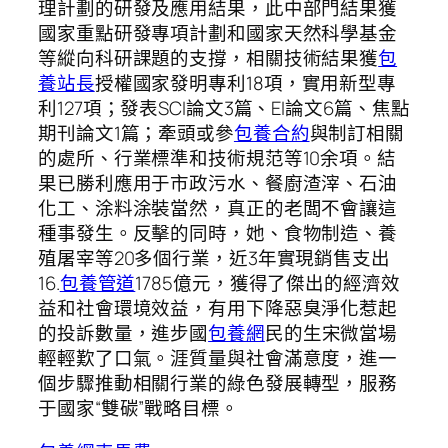
理計劃的研發及應用結果，此中部門結果獲
國家重點研發專項計劃和國家天然科學基金
等縱向科研課題的支撐，相關技術結果獲
包
養站長
授權國家發明專利18項，實用新型專
利127項；發表SCI論文3篇、EI論文6篇、焦點
期刊論文1篇；牽頭或參
包養合約
與制訂相關
的處所、行業標準和技術規范等10余項。結
果已勝利應用于市政污水、餐廚渣滓、石油
化工、涂料涂裝當然，真正的老闆不會讓這
種事發生。反擊的同時，她、食物制造、養
殖屠宰等20多個行業，近3年實現銷售支出
16.
包養管道
1785億元，獲得了傑出的經濟效
益和社會環境效益，有用下降惡臭淨化惹起
的投訴數量，進步國
包養網
民的生宋微當場
輕輕歎了口氣。涯質量與社會滿意度，進一
個步驟推動相關行業的綠色發展轉型，服務
于國家“雙碳”戰略目標。