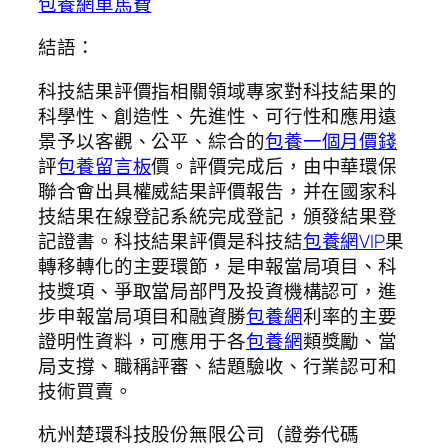
包養網車馬費
結語：
科技結果評價指相關領域專家對科技結果的
科學性、創造性、先進性、可行性和應用遠
景予以客觀、公平、綜合的
包養一個月價錢
評
包養留言板
價。評價完成后，由中華環保
聯合會出具權威結果評價報告，并在國家科
技結果在線登記系統完成登記，頒發結果登
記證書。科技結果評價是科技結
包養網VIP
果
轉移轉化的主要環節，是申報當局項目、科
技獎項、爭取當局部門及投資機構認可，進
步申報當局項目和融資勝
包養網
利率的主要
證明性資料，可應用于各
包養網
類獎勵、當
局支撐、職稱評審、結題驗收、行業認可和
技術買賣。
杭州楚環科技股份無限公司（證劵代碼