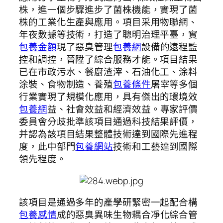
株，進一個步驟進步了菌株機能，實現了菌
株的工業化生產與應用。項目采用物聯網、
年夜數據等技術，打造了聰明治理平臺，實
包養金額
現了惡臭管理
包養網
設備的遠程監
控和調控，晉陞了綜合服務才能。項目結果
已在市政污水、餐廚渣滓、石油化工、涂料
涂裝、食物制造、養殖
包養條件
屠宰等多個
行業實現了規模化應用，具有傑出的環境效
包養網
益、社會效益和經濟效益。專家評價
委員會分歧批準該項目通過科技結果評價，
并認為該項目結果整體技術達到國際先進程
度，此中部門
包養網站
技術和工藝達到國際
領先程度。
該項目是通過多年的產學研緊密一起配合構
包養感情
成的惡臭異味生物耦合凈化綜合管